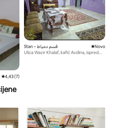
Stan – قسم دمياط
Novi smještaj
Novo
Ulica Wazir Khalaf, kafić Avdina, ispred
mliječarnice Al-Badri
Prosječna ocjena: 4,43/5, recenzija: 7
4,43 (7)
ijene