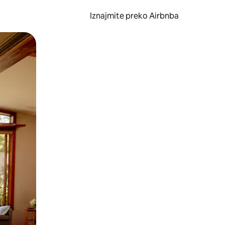
Iznajmite preko Airbnba
li prelaskom prstom po zaslonu.