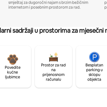
smještaj za dugoročni najam s brzim bežičnim
p
internetom i posebnim prostorom za rad.
p
arni sadržaji u prostorima za mjesečni
Prostor za rad
Besplatan
Povedite
na
parking u
kućne
prijenosnom
sklopu
ljubimce
računalu
objekta