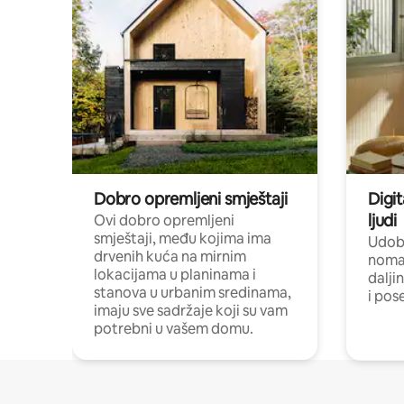
Dobro opremljeni smještaji
Digit
ljudi
Ovi dobro opremljeni
smještaji, među kojima ima
Udobn
drvenih kuća na mirnim
nomad
lokacijama u planinama i
dalji
stanova u urbanim sredinama,
i pos
imaju sve sadržaje koji su vam
potrebni u vašem domu.