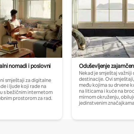
alni nomadi i poslovni
Oduševljenje zajamče
Nekad je smještaj važniji
destinacije. Ovi smještaji
i smještaji za digitalne
među kojima su drvene k
e i ljude koji rade na
na liticama i kuće na bro
nu s bežičnim internetom
mirnom okruženju, obiluj
ebnim prostorom za rad.
jedinstvenim značajkama