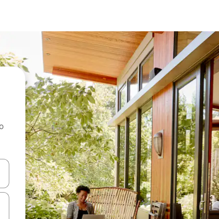
ao
dati koristeći se strelicama prema gore i prema dolje, kao i dodirom i