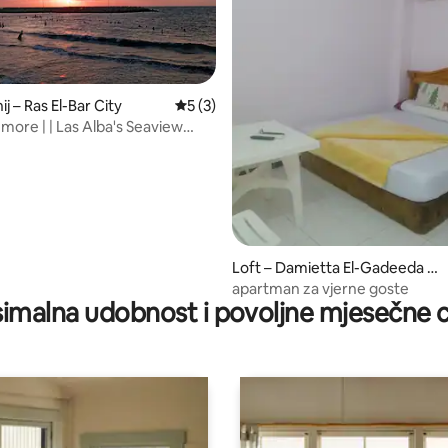
5/5, recenzija: 4
 – Ras El-Bar City
Prosječna ocjena: 5/5, recenzija: 3
5 (3)
s Alba's Seaview
Loft – Damietta El-Gadeeda Ci
ty
apartman za vjerne goste
imalna udobnost i povoljne mjesečne c