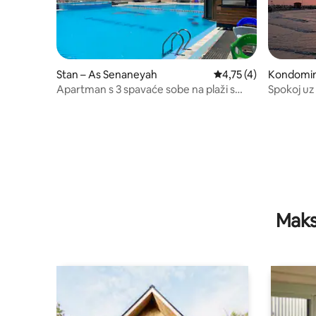
Stan – As Senaneyah
Prosječna ocjena: 4,7
4,75 (4)
Kondominij
Apartman s 3 spavaće sobe na plaži s
Spokoj uz more | | La
pristupom bazenu
Retreat
Maks