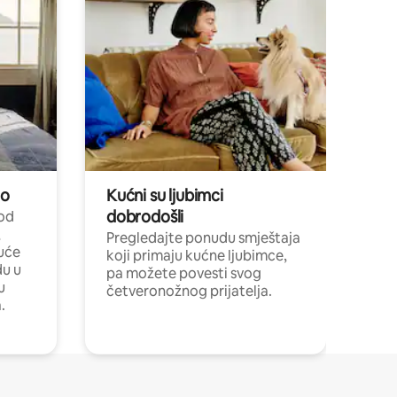
no
Kućni su ljubimci
dobrodošli
 od
,
Pregledajte ponudu smještaja
uće
koji primaju kućne ljubimce,
du u
pa možete povesti svog
u
četveronožnog prijatelja.
.