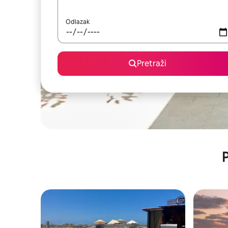
Odlazak
Pretraži
P