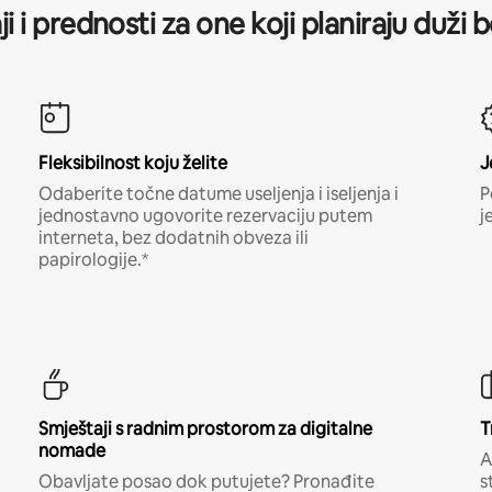
ji i prednosti za one koji planiraju duži 
Fleksibilnost koju želite
J
Odaberite točne datume useljenja i iseljenja i
P
jednostavno ugovorite rezervaciju putem
j
interneta, bez dodatnih obveza ili
papirologije.*
Smještaji s radnim prostorom za digitalne
T
nomade
A
Obavljate posao dok putujete? Pronađite
s