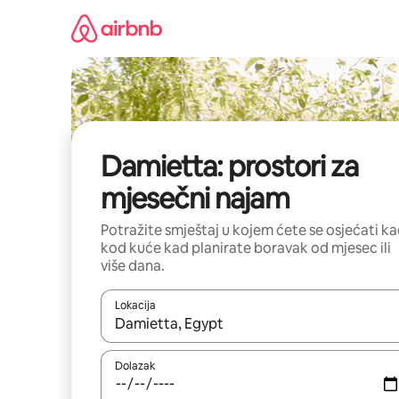
Prijeđi
na
sadržaj
Damietta: prostori za
mjesečni najam
Potražite smještaj u kojem ćete se osjećati k
kod kuće kad planirate boravak od mjesec ili
više dana.
Lokacija
Kada budu dostupni rezultati, moći ćete ih pregle
Dolazak