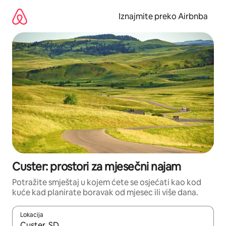
Prijeđi
na
Iznajmite preko Airbnba
sadržaj
Custer: prostori za mjesečni najam
Potražite smještaj u kojem ćete se osjećati kao kod
kuće kad planirate boravak od mjesec ili više dana.
Lokacija
Kada budu dostupni rezultati, moći ćete ih pregledati koristeći