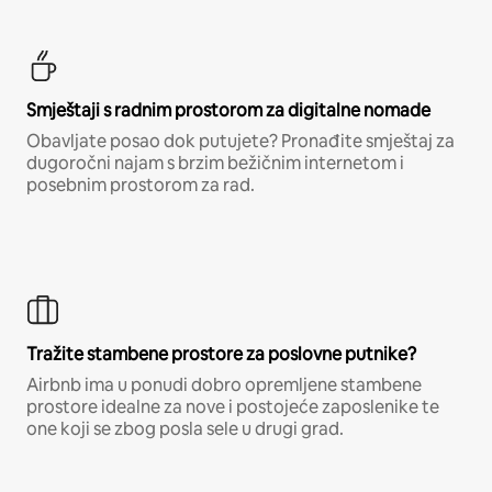
Smještaji s radnim prostorom za digitalne nomade
Obavljate posao dok putujete? Pronađite smještaj za
dugoročni najam s brzim bežičnim internetom i
posebnim prostorom za rad.
Tražite stambene prostore za poslovne putnike?
Airbnb ima u ponudi dobro opremljene stambene
prostore idealne za nove i postojeće zaposlenike te
one koji se zbog posla sele u drugi grad.