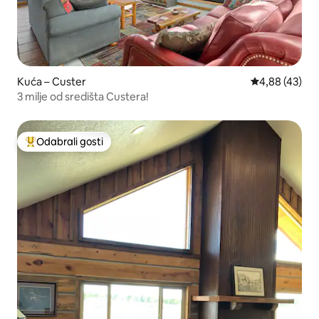
Kuća – Custer
Prosječna ocje
4,88 (43)
3 milje od središta Custera!
Odabrali gosti
Među najviše rangiranima s oznakom „Odabrali gosti”