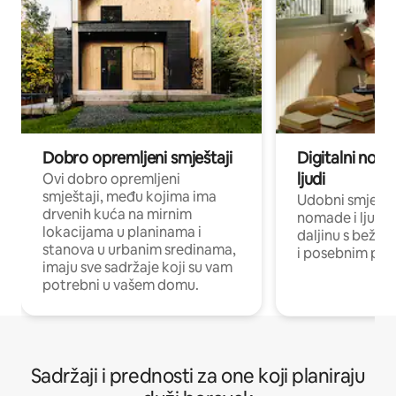
Dobro opremljeni smještaji
Digitalni noma
ljudi
Ovi dobro opremljeni
smještaji, među kojima ima
Udobni smještaj
drvenih kuća na mirnim
nomade i ljude 
lokacijama u planinama i
daljinu s bežič
stanova u urbanim sredinama,
i posebnim pro
imaju sve sadržaje koji su vam
potrebni u vašem domu.
Sadržaji i prednosti za one koji planiraju