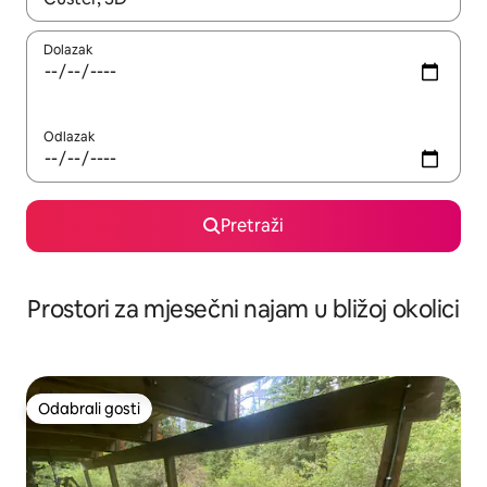
Dolazak
Odlazak
Pretraži
Prostori za mjesečni najam u bližoj okolici
Odabrali gosti
Odabrali gosti