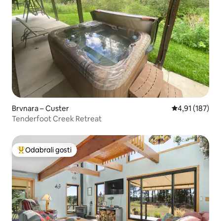
Brvnara – Custer
Prosječna ocjen
4,91 (187)
Tenderfoot Creek Retreat
Odabrali gosti
Među najviše rangiranima s oznakom „Odabrali gosti”