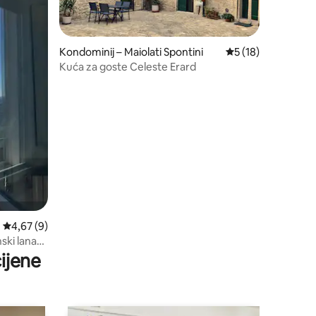
Kondominij – Maiolati Spontini
Prosječna ocjena: 5
5 (18)
Kuća za goste Celeste Erard
Prosječna ocjena: 4,67/5, recenzija: 9
4,67 (9)
ski lanac
ijene