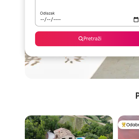
Odlazak
Pretraži
P
Odabra
Među naj