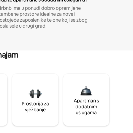
irbnb ima u ponudi dobro opremljene
tambene prostore idealne za nove i
ostojeće zaposlenike te one koji se zbog
osla sele u drugi grad.
 najam
Apartman s
Prostorija za
dodatnim
vježbanje
uslugama