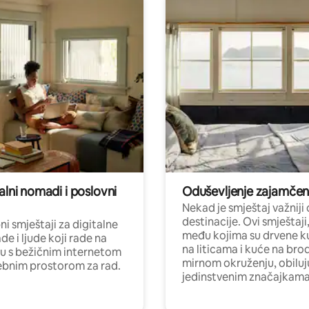
alni nomadi i poslovni
Oduševljenje zajamče
Nekad je smještaj važniji
destinacije. Ovi smještaji
i smještaji za digitalne
među kojima su drvene k
e i ljude koji rade na
na liticama i kuće na bro
nu s bežičnim internetom
mirnom okruženju, obiluj
ebnim prostorom za rad.
jedinstvenim značajkama