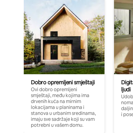
Dobro opremljeni smještaji
Digit
ljudi
Ovi dobro opremljeni
smještaji, među kojima ima
Udobn
drvenih kuća na mirnim
nomad
lokacijama u planinama i
dalji
stanova u urbanim sredinama,
i pos
imaju sve sadržaje koji su vam
potrebni u vašem domu.