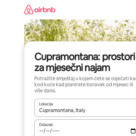
Prijeđi
na
sadržaj
Cupramontana: prostori
za mjesečni najam
Potražite smještaj u kojem ćete se osjećati k
kod kuće kad planirate boravak od mjesec ili
više dana.
Lokacija
Kada budu dostupni rezultati, moći ćete ih pregle
Dolazak