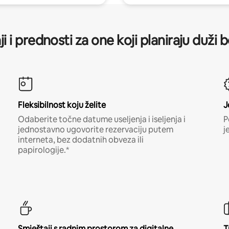
ji i prednosti za one koji planiraju duži 
Fleksibilnost koju želite
J
Odaberite točne datume useljenja i iseljenja i
P
jednostavno ugovorite rezervaciju putem
j
interneta, bez dodatnih obveza ili
papirologije.*
Smještaji s radnim prostorom za digitalne
T