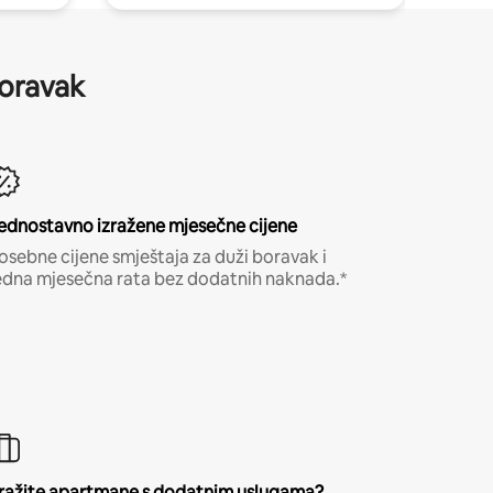
boravak
ednostavno izražene mjesečne cijene
osebne cijene smještaja za duži boravak i
edna mjesečna rata bez dodatnih naknada.*
ražite apartmane s dodatnim uslugama?