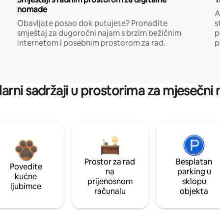
nomade
A
Obavljate posao dok putujete? Pronađite
s
smještaj za dugoročni najam s brzim bežičnim
p
internetom i posebnim prostorom za rad.
p
arni sadržaji u prostorima za mjesečni
Prostor za rad
Besplatan
Povedite
na
parking u
kućne
prijenosnom
sklopu
ljubimce
računalu
objekta