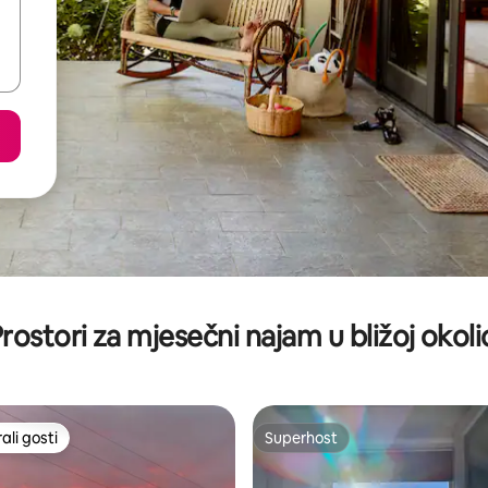
rostori za mjesečni najam u bližoj okoli
li gosti
Superhost
više rangiranima s oznakom „Odabrali gosti”
Superhost