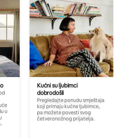
no
Kućni su ljubimci
dobrodošli
 od
,
Pregledajte ponudu smještaja
uće
koji primaju kućne ljubimce,
du u
pa možete povesti svog
u
četveronožnog prijatelja.
.