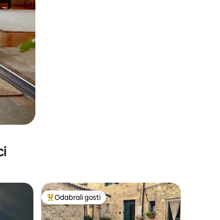
ci
Odabrali gosti
Među najviše rangiranima s oznakom „Odabrali gosti”