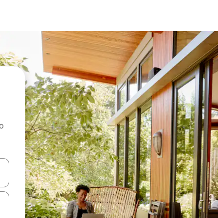
ao
dati koristeći se strelicama prema gore i prema dolje, kao i dodirom i