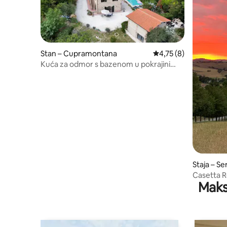
Stan – Cupramontana
Prosječna ocjena: 4,75
4,75 (8)
Kuća za odmor s bazenom u pokrajini
Marche
Staja – Se
Casetta R
Maks