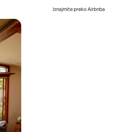
Iznajmite preko Airbnba
li prelaskom prstom po zaslonu.