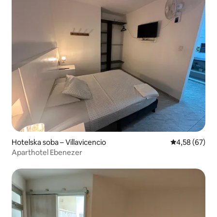
Hotelska soba – Villavicencio
Prosječna ocje
4,58 (67)
Aparthotel Ebenezer