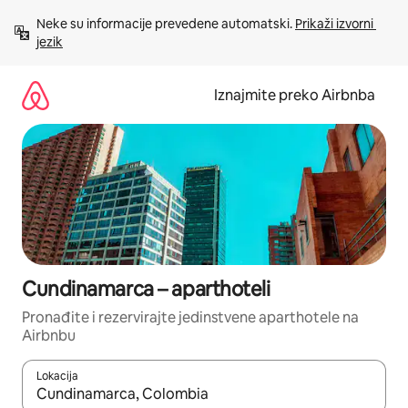
Prijeđi
Neke su informacije prevedene automatski. 
Prikaži izvorni 
na
jezik
sadržaj
Iznajmite preko Airbnba
Cundinamarca – aparthoteli
Pronađite i rezervirajte jedinstvene aparthotele na
Airbnbu
Lokacija
Kada budu dostupni rezultati, moći ćete ih pregledati koristeći