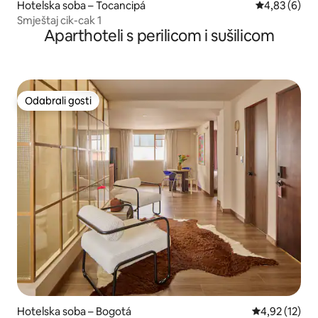
Hotelska soba – Tocancipá
Prosječna ocj
4,83 (6)
Smještaj cik-cak 1
Aparthoteli s perilicom i sušilicom
Odabrali gosti
Odabrali gosti
Hotelska soba – Bogotá
Prosječna ocje
4,92 (12)