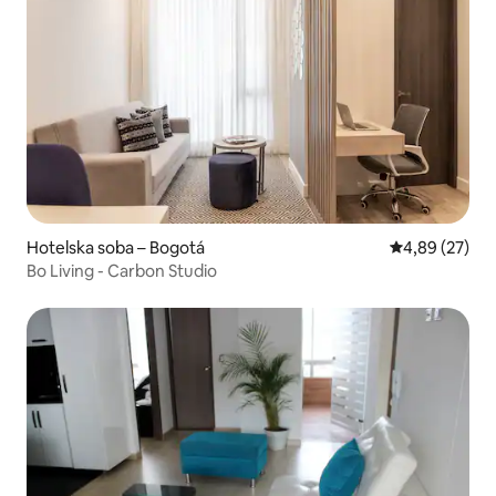
Hotelska soba – Bogotá
Prosječna ocje
4,89 (27)
Bo Living - Carbon Studio