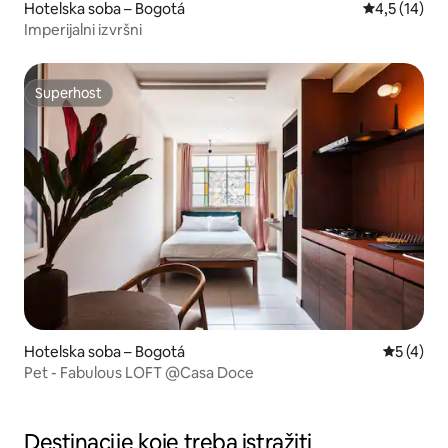
Hotelska soba – Bogotá
Prosječna oc
4,5 (14)
Imperijalni izvršni
Superhost
Superhost
Hotelska soba – Bogotá
Prosječna
5 (4)
Pet - Fabulous LOFT @Casa Doce
Destinacije koje treba istražiti