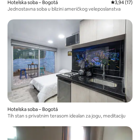
Hotelska soba – Bogotá
Prosječna ocje
3,94 (17)
Jednostavna soba u blizini američkog veleposlanstva
Hotelska soba – Bogotá
Tih stan s privatnim terasom idealan za jogu, meditaciju