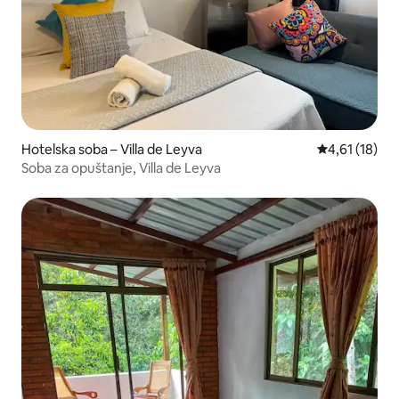
Hotelska soba – Villa de Leyva
Prosječna ocj
4,61 (18)
Soba za opuštanje, Villa de Leyva