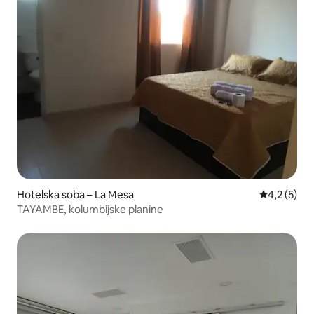
Hotelska soba – La Mesa
Prosječna o
4,2 (5)
TAYAMBE, kolumbijske planine