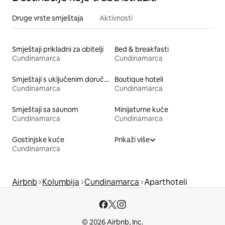
Druge vrste smještaja
Aktivnosti
Smještaji prikladni za obitelji
Bed & breakfasti
Cundinamarca
Cundinamarca
Smještaji s uključenim doručkom
Boutique hoteli
Cundinamarca
Cundinamarca
Smještaji sa saunom
Minijaturne kuće
Cundinamarca
Cundinamarca
Gostinjske kuće
Prikaži više
Cundinamarca
Airbnb
Kolumbija
Cundinamarca
Aparthoteli
© 2026 Airbnb, Inc.