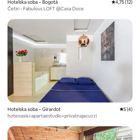
Hotelska soba – Bogotá
Prosječna ocj
4,75 (12)
Četiri - Fabulous LOFT @Casa Doce
Hotelska soba – Girardot
Prosječna
5 (4)
hoteoasis+apartaestudio+privatnajacuzzi