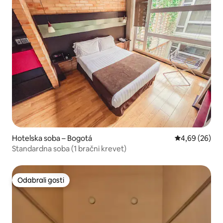
Hotelska soba – Bogotá
Prosječna ocje
4,69 (26)
Standardna soba (1 bračni krevet)
Odabrali gosti
Odabrali gosti