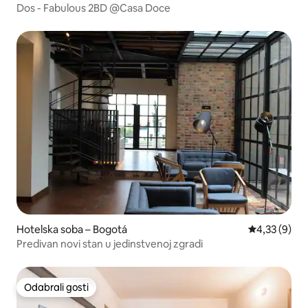
Dos - Fabulous 2BD @Casa Doce
Hotelska soba – Bogotá
Prosječna ocj
4,33 (9)
Predivan novi stan u jedinstvenoj zgradi
Odabrali gosti
Odabrali gosti