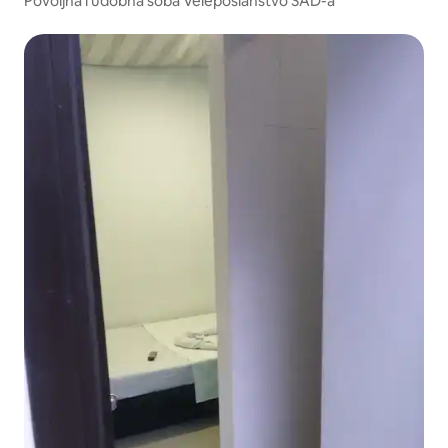
Povoljna i udobna soba Veleposlanstvo SAD-a