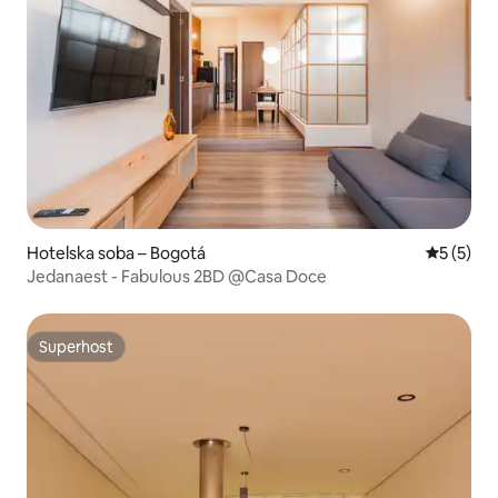
Hotelska soba – Bogotá
Prosječna
5 (5)
Jedanaest - Fabulous 2BD @Casa Doce
Superhost
Superhost