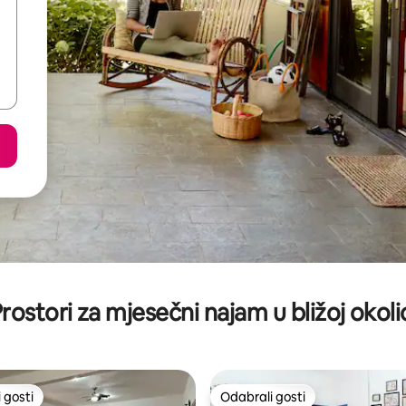
rostori za mjesečni najam u bližoj okoli
 gosti
Odabrali gosti
 gosti
Odabrali gosti