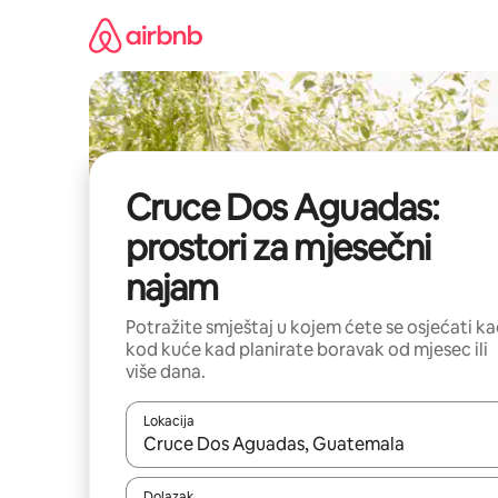
Prijeđi
na
sadržaj
Cruce Dos Aguadas:
prostori za mjesečni
najam
Potražite smještaj u kojem ćete se osjećati k
kod kuće kad planirate boravak od mjesec ili
više dana.
Lokacija
Kada budu dostupni rezultati, moći ćete ih pregle
Dolazak