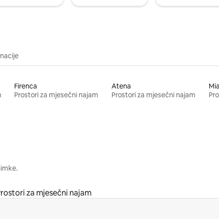
inacije
Firenca
Atena
Mi
m
Prostori za mjesečni najam
Prostori za mjesečni najam
Pro
nimke.
rostori za mjesečni najam