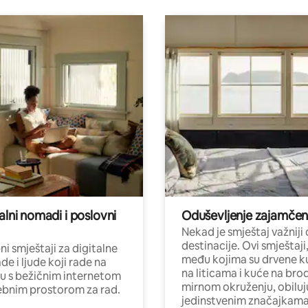
alni nomadi i poslovni
Oduševljenje zajamče
Nekad je smještaj važniji
destinacije. Ovi smještaji
i smještaji za digitalne
među kojima su drvene k
e i ljude koji rade na
na liticama i kuće na bro
nu s bežičnim internetom
mirnom okruženju, obiluj
ebnim prostorom za rad.
jedinstvenim značajkama