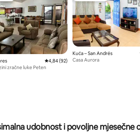
Kuća – San Andrés
, recenzija: 295
Casa Aurora
ores
Prosječna ocjena: 4,84/5, recenzija: 92
4,84 (92)
zini zračne luke Peten
imalna udobnost i povoljne mjesečne c