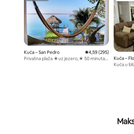
Kuća – San Pedro
Prosječna ocjena: 4,59/5
4,59 (295)
Kuća – Fl
Privatna plaža ★uz jezero,★ 50 minuta
do Floresa i Tikala ★
Kuća u bli
Maks