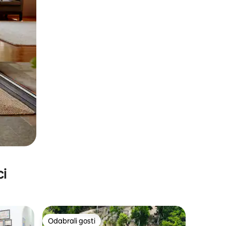
ci
Odabrali gosti
Odabrali gosti