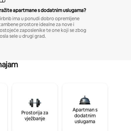
ražite apartmane s dodatnim uslugama?
irbnb ima u ponudi dobro opremljene
tambene prostore idealne za nove i
ostojeće zaposlenike te one koji se zbog
osla sele u drugi grad.
 najam
Apartman s
Prostorija za
dodatnim
vježbanje
uslugama