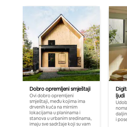
Dobro opremljeni smještaji
Digit
ljudi
Ovi dobro opremljeni
smještaji, među kojima ima
Udobn
drvenih kuća na mirnim
nomad
lokacijama u planinama i
dalji
stanova u urbanim sredinama,
i pos
imaju sve sadržaje koji su vam