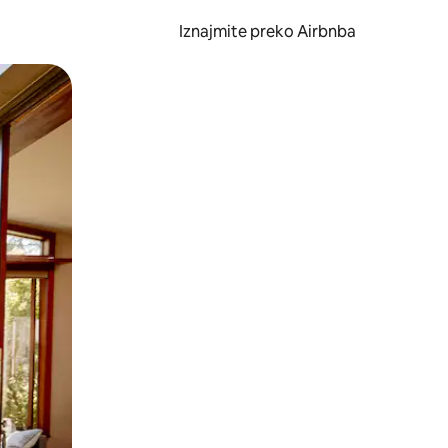
Iznajmite preko Airbnba
li prelaskom prstom po zaslonu.