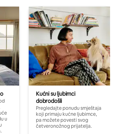
no
Kućni su ljubimci
dobrodošli
 od
,
Pregledajte ponudu smještaja
uće
koji primaju kućne ljubimce,
du u
pa možete povesti svog
u
četveronožnog prijatelja.
.