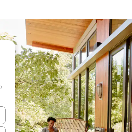
ao
dati koristeći se strelicama prema gore i prema dolje, kao i dodirom i