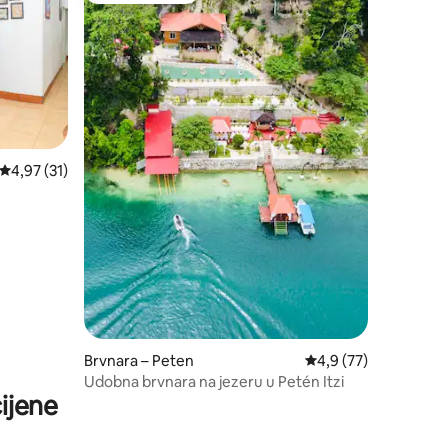
Prosječna ocjena: 4,97/5, recenzija: 31
4,97 (31)
Brvnara – Peten
Prosječna ocjena: 4,9
4,9 (77)
Udobna brvnara na jezeru u Petén Itzi
ijene