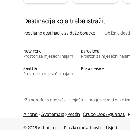
Destinacije koje treba istražiti
Popularne destinacije za duže boravke
Obližnje dest
New York
Barcelona
Prostori za mjesečni najam
Prostori za mjesečni naja
Seattle
Prikaži više
Prostori za mjesečni najam
*Za određena područja i smještaje mogu vrijediti neke iz
Airbnb
Gvatemala
Petén
Cruce Dos Aguadas
P
© 2026 Airbnb, Inc.
Pravila o privatnosti
Uvjeti