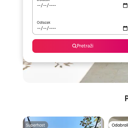
Odlazak
Pretraži
P
Superhost
Odabrali
Superhost
Odabrali