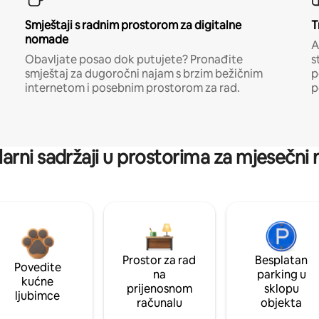
Smještaji s radnim prostorom za digitalne
T
nomade
A
Obavljate posao dok putujete? Pronađite
s
smještaj za dugoročni najam s brzim bežičnim
p
internetom i posebnim prostorom za rad.
p
arni sadržaji u prostorima za mjesečni
Prostor za rad
Besplatan
Povedite
na
parking u
kućne
prijenosnom
sklopu
ljubimce
računalu
objekta