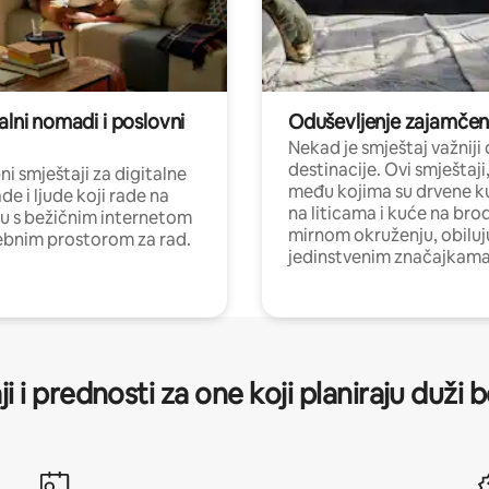
alni nomadi i poslovni
Oduševljenje zajamče
Nekad je smještaj važniji
destinacije. Ovi smještaji
i smještaji za digitalne
među kojima su drvene k
e i ljude koji rade na
na liticama i kuće na bro
nu s bežičnim internetom
mirnom okruženju, obiluj
ebnim prostorom za rad.
jedinstvenim značajkama
ji i prednosti za one koji planiraju duži 