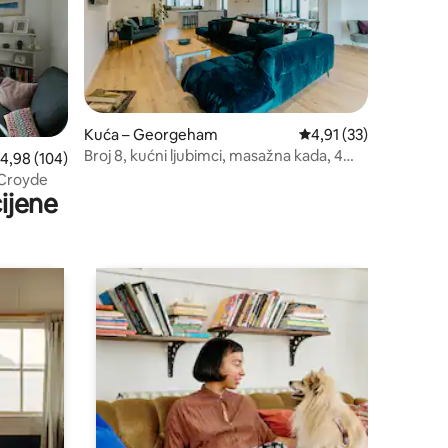
Kuća – Georgeham
Prosječna ocjena: 4,91
4,91 (33)
Broj 8, kućni ljubimci, masažna kada, 4
rosječna ocjena: 4,98/5, recenzija: 104
4,98 (104)
kupaonice
 Croyde
ijene