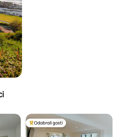
ci
Odabrali gosti
nakom „Odabrali gosti”
Među najviše rangiranima s oznakom „Odabrali gosti”