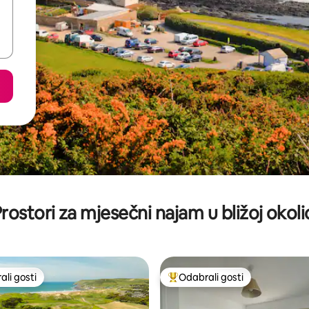
rostori za mjesečni najam u bližoj okoli
li gosti
Odabrali gosti
više rangiranima s oznakom „Odabrali gosti”
Među najviše rangiranima s oz