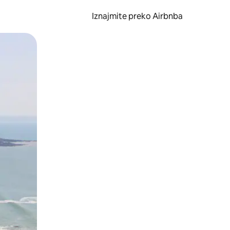
Iznajmite preko Airbnba
li prelaskom prstom po zaslonu.