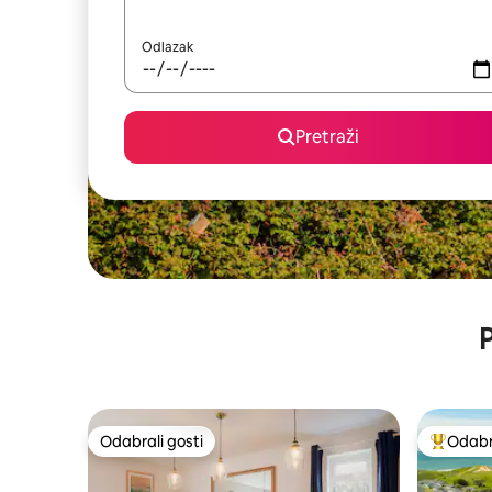
Odlazak
Pretraži
P
Odabrali gosti
Odabra
Odabrali gosti
Među naj