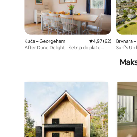
Kuća – Georgeham
Prosječna ocjena: 4,97/
4,97 (62)
Brvnara 
After Dune Delight – šetnja do plaže
Surf's Up
Croyde
Maks