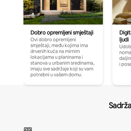
Dobro opremljeni smještaji
Digit
ljudi
Ovi dobro opremljeni
smještaji, među kojima ima
Udobn
drvenih kuća na mirnim
nomad
lokacijama u planinama i
dalji
stanova u urbanim sredinama,
i pos
imaju sve sadržaje koji su vam
potrebni u vašem domu.
Sadrža