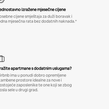
ednostavno izražene mjesečne cijene
osebne cijene smještaja za duži boravak i
edna mjesečna rata bez dodatnih naknada.*
ražite apartmane s dodatnim uslugama?
irbnb ima u ponudi dobro opremljene
tambene prostore idealne za nove i
ostojeće zaposlenike te one koji se zbog
osla sele u drugi grad.