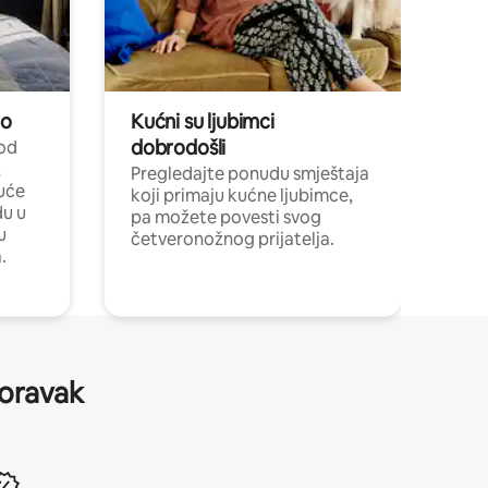
no
Kućni su ljubimci
dobrodošli
 od
,
Pregledajte ponudu smještaja
uće
koji primaju kućne ljubimce,
du u
pa možete povesti svog
u
četveronožnog prijatelja.
.
boravak