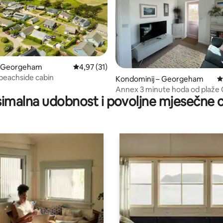
5, recenzija: 62
– Georgeham
Prosječna ocjena: 4,97/5, recenzija: 31
4,97 (31)
 beachside cabin
Kondominij – Georgeham
P
Annex 3 minute hoda od plaže
imalna udobnost i povoljne mjesečne c