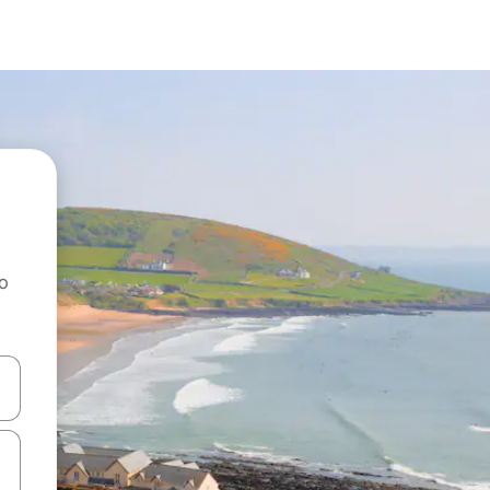
ao
dati koristeći se strelicama prema gore i prema dolje, kao i dodirom i