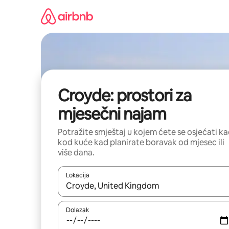
Prijeđi
na
sadržaj
Croyde: prostori za
mjesečni najam
Potražite smještaj u kojem ćete se osjećati k
kod kuće kad planirate boravak od mjesec ili
više dana.
Lokacija
Kada budu dostupni rezultati, moći ćete ih pregle
Dolazak