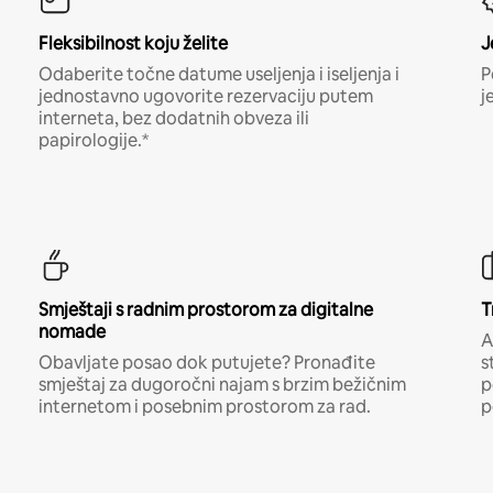
Fleksibilnost koju želite
J
Odaberite točne datume useljenja i iseljenja i
P
jednostavno ugovorite rezervaciju putem
j
interneta, bez dodatnih obveza ili
papirologije.*
Smještaji s radnim prostorom za digitalne
T
nomade
A
Obavljate posao dok putujete? Pronađite
s
smještaj za dugoročni najam s brzim bežičnim
p
internetom i posebnim prostorom za rad.
p