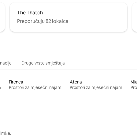
The Thatch
Preporučuju 82 lokalca
inacije
Druge vrste smještaja
Firenca
Atena
Mi
m
Prostori za mjesečni najam
Prostori za mjesečni najam
Pro
nimke.