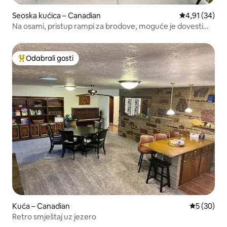
Seoska kućica – Canadian
Prosječna ocje
4,91 (34)
Na osami, pristup rampi za brodove, moguće je dovesti
kućne ljubimce
Odabrali gosti
Među najviše rangiranima s oznakom „Odabrali gosti”
Kuća – Canadian
Prosječna o
5 (30)
Retro smještaj uz jezero