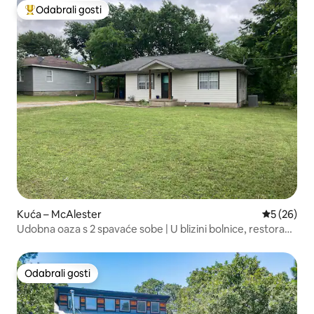
Odabrali gosti
Među najviše rangiranima s oznakom „Odabrali gosti”
Kuća – McAlester
Prosječna o
5 (26)
Udobna oaza s 2 spavaće sobe | U blizini bolnice, restorana
i trgovina
Odabrali gosti
Odabrali gosti