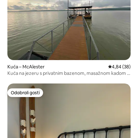
Kuća – McAlester
Prosječna ocje
4,84 (38)
Kuća na jezeru s privatnim bazenom, masažnom kadom i
pristaništem
Odabrali gosti
Odabrali gosti