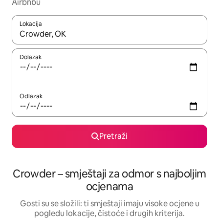
Airbnbu
Lokacija
Kada budu dostupni rezultati, moći ćete ih pregledati koristeći
Dolazak
Odlazak
Pretraži
Crowder – smještaji za odmor s najboljim
ocjenama
Gosti su se složili: ti smještaji imaju visoke ocjene u
pogledu lokacije, čistoće i drugih kriterija.