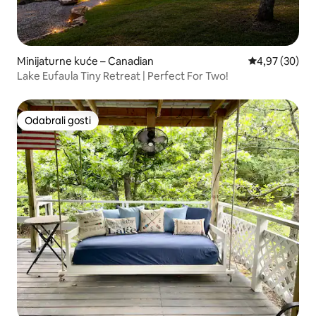
Minijaturne kuće – Canadian
Prosječna ocje
4,97 (30)
Lake Eufaula Tiny Retreat | Perfect For Two!
Odabrali gosti
Odabrali gosti