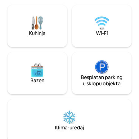
pored vode. Uključuje pristup vodi.
Nakon sjajnog da
Preporučuju se cipele za vodu jer je
udobnim krevetima
prilično kamenito. Soba 1 ima bračni
naspavali. Vozilo z
krevet (160x200). Soba 2 ima mogućnost
pristojnosti! Dvije
2 XL dvokrevetna ležaja koji se mogu
vašeg broda. Nažal
pretvoriti u veliki bračni krevet ako
nisu dozvoljeni.
Kuhinja
Wi-Fi
želite. Također, sofa na razvlačenje za
dodatne goste.
Besplatan parking
Bazen
u sklopu objekta
Klima-uređaj