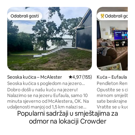
Odabrali gosti
Odabrali gosti
Odabrali gosti
Među najviše ran
Seoska kućica – McAlester
Prosječna ocjena: 4,97/5, recenzi
4,97 (155)
Kuća – Eufaula
Seoska kućica s pogledom na jezero
Pendleton Rentals
Eufaula!
Dobro došli u našu kuću na jezeru!
Opustite se s cijel
Nalazimo se na jezeru Eufaula, samo 10
mirnom smještaju. 
minuta sjeverno od McAlestera, OK. Na
sate beskrajne zaba
udaljenosti manjoj od 1,5 km nalazi se
Vratite se u kuću i 
Popularni sadržaji u smještajima za
rampa za spuštanje brodova na vodu.
Igrajte se i sjedite
Uživajte u pogledu na jezero sa
hot dogove i pecit
odmor na lokaciji Crowder
zatvorenog trijema, ljuljačke na trijemu u
želite kuhati, uda
donjem dijelu dvorišta ili viseće ležaljke
kilometara od neki