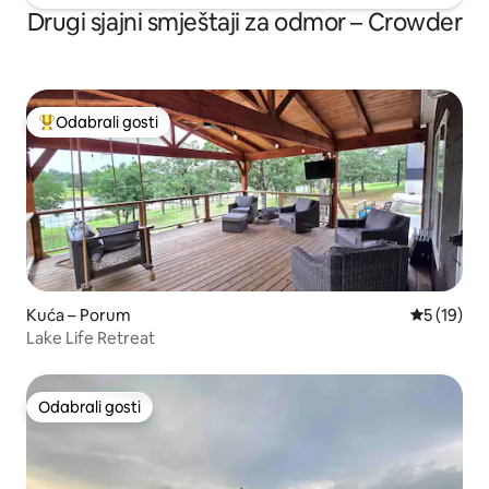
Drugi sjajni smještaji za odmor – Crowder
Odabrali gosti
Među najviše rangiranima s oznakom „Odabrali gosti”
Kuća – Porum
Prosječna 
5 (19)
Lake Life Retreat
Odabrali gosti
Odabrali gosti