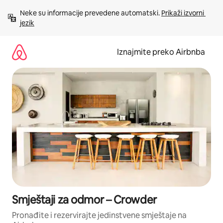
Prijeđi
Neke su informacije prevedene automatski. 
Prikaži izvorni 
na
jezik
sadržaj
Iznajmite preko Airbnba
Smještaji za odmor – Crowder
Pronađite i rezervirajte jedinstvene smještaje na