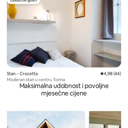
Odabrali gosti
Odabrali gosti
Stan – Crocetta
Prosječna ocje
4,98 (44)
Moderan stan u centru Torina
Maksimalna udobnost i povoljne
mjesečne cijene