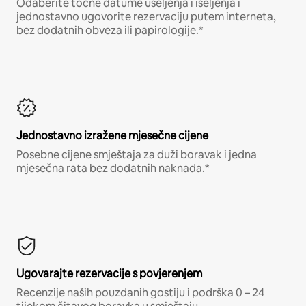
Odaberite točne datume useljenja i iseljenja i
jednostavno ugovorite rezervaciju putem interneta,
bez dodatnih obveza ili papirologije.*
Jednostavno izražene mjesečne cijene
Posebne cijene smještaja za duži boravak i jedna
mjesečna rata bez dodatnih naknada.*
Ugovarajte rezervacije s povjerenjem
Recenzije naših pouzdanih gostiju i podrška 0 – 24