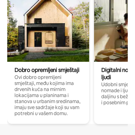
Dobro opremljeni smještaji
Digitalni noma
ljudi
Ovi dobro opremljeni
smještaji, među kojima ima
Udobni smještaj
drvenih kuća na mirnim
nomade i ljude 
lokacijama u planinama i
daljinu s bežič
stanova u urbanim sredinama,
i posebnim pro
imaju sve sadržaje koji su vam
potrebni u vašem domu.