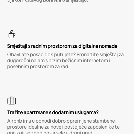
tijekom čitavog boravka u smještaju.
Smještaji s radnim prostorom za digitalne nomade
Obavljate posao dok putujete? Pronađite smještaj za
dugoročni najam s brzim bežičnim internetom i
posebnim prostorom za rad.
Tražite apartmane s dodatnim uslugama?
Airbnb ima u ponudi dobro opremljene stambene
prostore idealne za nove i postojeće zaposlenike te
one koji se zbog posla sele u drugi grad.