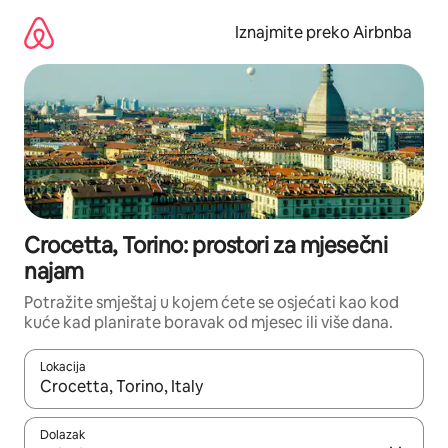
Prijeđi
na
Iznajmite preko Airbnba
sadržaj
Crocetta, Torino: prostori za mjesečni
najam
Potražite smještaj u kojem ćete se osjećati kao kod
kuće kad planirate boravak od mjesec ili više dana.
Lokacija
Kada budu dostupni rezultati, moći ćete ih pregledati koristeći
Dolazak