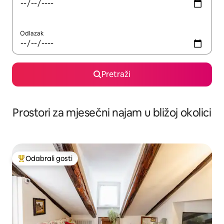
Odlazak
Pretraži
Prostori za mjesečni najam u bližoj okolici
Odabrali gosti
Među najviše rangiranima s oznakom „Odabrali gosti”