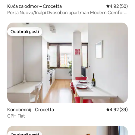
Kuća za odmor – Crocetta
Prosječna ocje
4,92 (50)
Porta Nuova/Inalpi Dvosoban apartman Modern Comfort
Extra
Odabrali gosti
Odabrali gosti
Kondominij – Crocetta
Prosječna ocje
4,92 (39)
CPH Flat