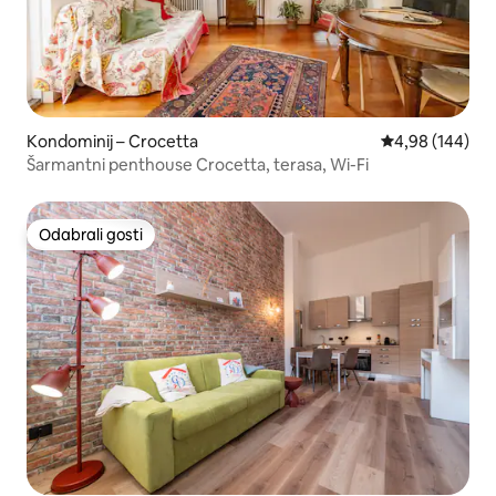
Kondominij – Crocetta
Prosječna ocjen
4,98 (144)
Šarmantni penthouse Crocetta, terasa, Wi-Fi
Odabrali gosti
Odabrali gosti