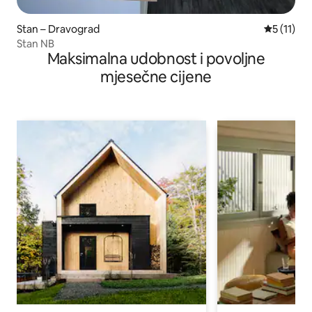
Stan – Dravograd
Prosječna 
5 (11)
Stan NB
Maksimalna udobnost i povoljne
mjesečne cijene