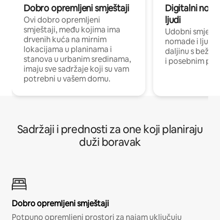
Dobro opremljeni smještaji
Digitalni noma
ljudi
Ovi dobro opremljeni
smještaji, među kojima ima
Udobni smještaj
drvenih kuća na mirnim
nomade i ljude 
lokacijama u planinama i
daljinu s bežič
stanova u urbanim sredinama,
i posebnim pro
imaju sve sadržaje koji su vam
potrebni u vašem domu.
Sadržaji i prednosti za one koji planiraju
duži boravak
Dobro opremljeni smještaji
Potpuno opremljeni prostori za najam uključuju