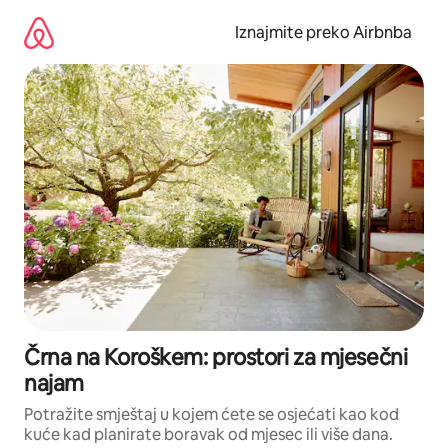
Prijeđi
na
Iznajmite preko Airbnba
sadržaj
Črna na Koroškem: prostori za mjesečni
najam
Potražite smještaj u kojem ćete se osjećati kao kod
kuće kad planirate boravak od mjesec ili više dana.