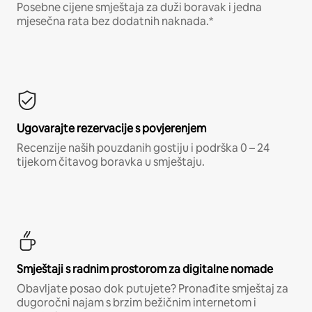
Posebne cijene smještaja za duži boravak i jedna
mjesečna rata bez dodatnih naknada.*
Ugovarajte rezervacije s povjerenjem
Recenzije naših pouzdanih gostiju i podrška 0 – 24
tijekom čitavog boravka u smještaju.
Smještaji s radnim prostorom za digitalne nomade
Obavljate posao dok putujete? Pronađite smještaj za
dugoročni najam s brzim bežičnim internetom i