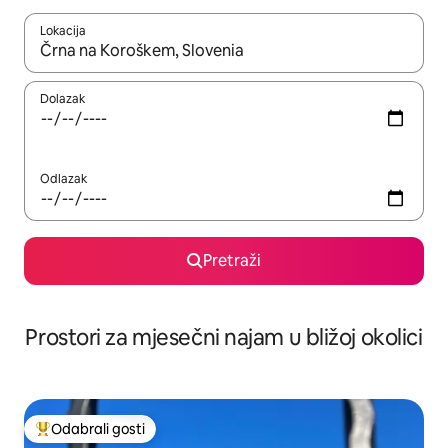
Lokacija
Kada budu dostupni rezultati, moći ćete ih pregledati koristeći
Dolazak
Odlazak
Pretraži
Prostori za mjesečni najam u bližoj okolici
Odabrali gosti
Među najviše rangiranima s oznakom „Odabrali gosti”