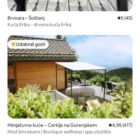
Brvnara – Šoštanj
Prosječna 
5 (45)
Kuća Erika - drvena kuća Erika
Odabrali gosti
Među najviše rangiranima s oznakom „Odabrali gosti”
Minijaturne kuće – Cerklje na Gorenjskem
Prosječna ocjen
4,95 (417)
Med Smrekami | Boutique wellness i spa utočište