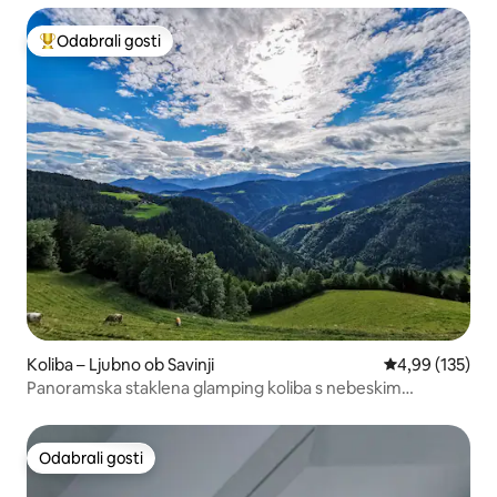
Odabrali gosti
Među najviše rangiranima s oznakom „Odabrali gosti”
Koliba – Ljubno ob Savinji
Prosječna ocjen
4,99 (135)
Panoramska staklena glamping koliba s nebeskim
pogledom
Odabrali gosti
Odabrali gosti