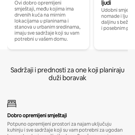
ljudi
Ovi dobro opremljeni
smještaji, među kojima ima
Udobni smještaj
drvenih kuća na mirnim
nomade i ljude 
lokacijama u planinama i
daljinu s bežič
stanova u urbanim sredinama,
i posebnim pro
imaju sve sadržaje koji su vam
potrebni u vašem domu.
Sadržaji i prednosti za one koji planiraju
duži boravak
Dobro opremljeni smještaji
Potpuno opremljeni prostori za najam uključuju
kuhinju i sve sadržaje koji su vam potrebni za ugodan