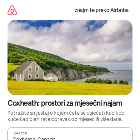
Prijeđi
na
Iznajmite preko Airbnba
sadržaj
Coxheath: prostori za mjesečni najam
Potražite smještaj u kojem ćete se osjećati kao kod
kuće kad planirate boravak od mjesec ili više dana.
Lokacija
Kada budu dostupni rezultati, moći ćete ih pregledati koristeći