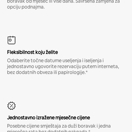
boravak od mjesec ili više dana. Savršena zamjena za
opciju podnajma.
Fleksibilnost koju želite
Odaberite točne datume useljenja i iseljenja i
jednostavno ugovorite rezervaciju putem interneta,
bez dodatnih obveza ili papirologije.*
Jednostavno izražene mjesečne cijene
Posebne cijene smještaja za duži boravak i jedna
mjesečna rata bez dodatnih naknada.*