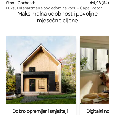
Stan – Coxheath
Prosječna ocje
4,98 (64)
Luksuzni apartman s pogledom na vodu – Cape Breton
Maksimalna udobnost i povoljne
Suite
mjesečne cijene
Dobro opremljeni smještaji
Digitalni noma