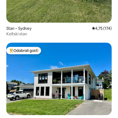
Stan – Sydney
Prosječna ocje
4,75 (174)
Keltski stan
Odabrali gosti
Među najviše rangiranima s oznakom „Odabrali gosti”