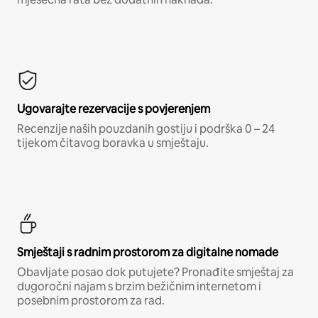
Ugovarajte rezervacije s povjerenjem
Recenzije naših pouzdanih gostiju i podrška 0 – 24
tijekom čitavog boravka u smještaju.
Smještaji s radnim prostorom za digitalne nomade
Obavljate posao dok putujete? Pronađite smještaj za
dugoročni najam s brzim bežičnim internetom i
posebnim prostorom za rad.