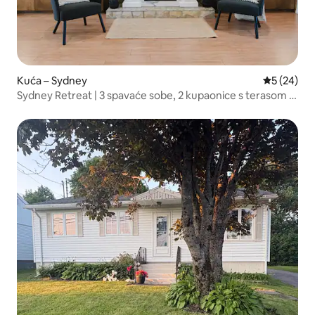
Kuća – Sydney
Prosječna o
5 (24)
Sydney Retreat | 3 spavaće sobe, 2 kupaonice s terasom i
roštiljem