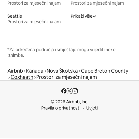
Prostori za mjesečni najam
Prostori za mjesečni najam
Seattle
Prikaži više
Prostori za mjesečni najam
*Za određena područja i smještaje mogu vrijediti neke
iznimke.
Airbnb
Kanada
Nova Škotska
Cape Breton County
Coxheath
Prostori za mjesečni najam
© 2026 Airbnb, Inc.
Pravila o privatnosti
Uvjeti