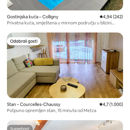
Gostinjska kuća – Colligny
Prosječna ocjen
4,94 (242)
Privatna kuća, smještena u mirnom području u blizini
grada Metz
Odabrali gosti
Odabrali gosti
Stan – Courcelles-Chaussy
Prosječna ocjena
4,7 (1.000)
Potpuno opremljen stan, 15 minuta od Metza
Superhost