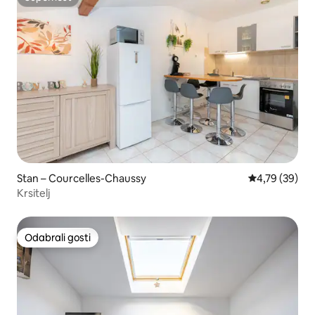
Superhost
Stan – Courcelles-Chaussy
Prosječna ocje
4,79 (39)
Krsitelj
Odabrali gosti
Odabrali gosti