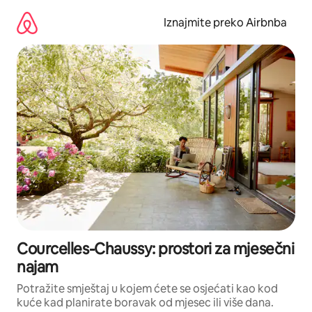
Prijeđi
na
Iznajmite preko Airbnba
sadržaj
Courcelles-Chaussy: prostori za mjesečni
najam
Potražite smještaj u kojem ćete se osjećati kao kod
kuće kad planirate boravak od mjesec ili više dana.