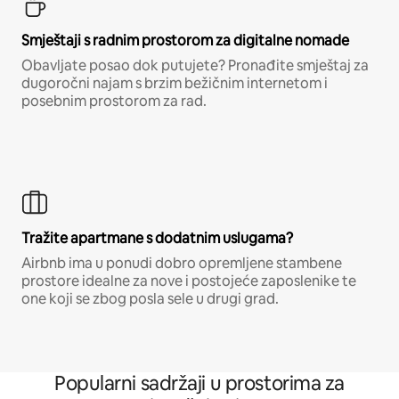
Smještaji s radnim prostorom za digitalne nomade
Obavljate posao dok putujete? Pronađite smještaj za
dugoročni najam s brzim bežičnim internetom i
posebnim prostorom za rad.
Tražite apartmane s dodatnim uslugama?
Airbnb ima u ponudi dobro opremljene stambene
prostore idealne za nove i postojeće zaposlenike te
one koji se zbog posla sele u drugi grad.
Popularni sadržaji u prostorima za