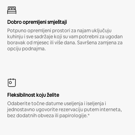
Dobro opremljeni smještaji
Potpuno opremljeni prostori za najam uključuju
kuhinju i sve sadržaje koji su vam potrebni za ugodan
boravak od mjesec ili više dana. Savršena zamjena za
opciju podnajma.
Fleksibilnost koju želite
Odaberite točne datume useljenja i iseljenja i
jednostavno ugovorite rezervaciju putem interneta,
bez dodatnih obveza ili papirologije.*