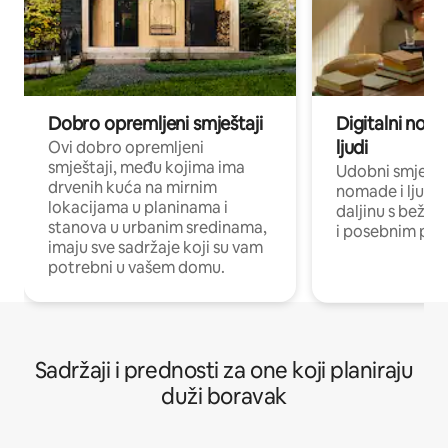
Dobro opremljeni smještaji
Digitalni noma
ljudi
Ovi dobro opremljeni
smještaji, među kojima ima
Udobni smještaj
drvenih kuća na mirnim
nomade i ljude 
lokacijama u planinama i
daljinu s bežič
stanova u urbanim sredinama,
i posebnim pro
imaju sve sadržaje koji su vam
potrebni u vašem domu.
Sadržaji i prednosti za one koji planiraju
duži boravak