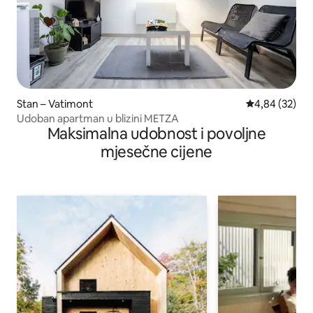
Stan – Vatimont
Prosječna ocje
4,84 (32)
Udoban apartman u blizini METZA
Maksimalna udobnost i povoljne
mjesečne cijene