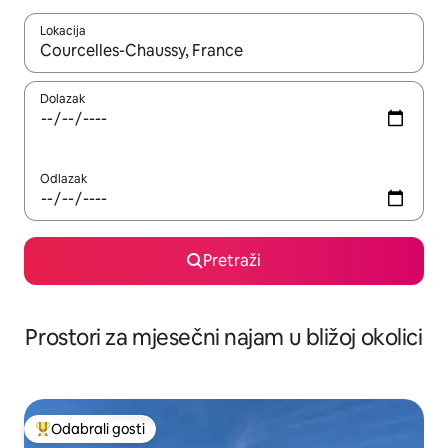
Lokacija
Kada budu dostupni rezultati, moći ćete ih pregledati koristeći
Dolazak
Odlazak
Pretraži
Prostori za mjesečni najam u bližoj okolici
Odabrali gosti
Među najviše rangiranima s oznakom „Odabrali gosti”