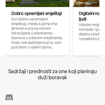
Dobro opremljeni smještaji
Digitalni noma
ljudi
Ovi dobro opremljeni
smještaji, među kojima ima
Udobni smještaj
drvenih kuća na mirnim
nomade i ljude 
lokacijama u planinama i
daljinu s bežič
stanova u urbanim sredinama,
i posebnim pro
imaju sve sadržaje koji su vam
potrebni u vašem domu.
Sadržaji i prednosti za one koji planiraju
duži boravak