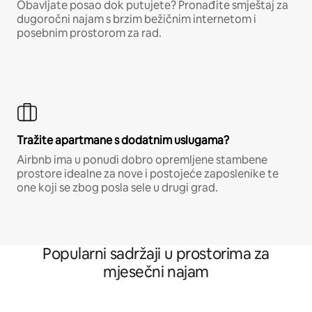
Obavljate posao dok putujete? Pronađite smještaj za
dugoročni najam s brzim bežičnim internetom i
posebnim prostorom za rad.
Tražite apartmane s dodatnim uslugama?
Airbnb ima u ponudi dobro opremljene stambene
prostore idealne za nove i postojeće zaposlenike te
one koji se zbog posla sele u drugi grad.
Popularni sadržaji u prostorima za
mjesečni najam