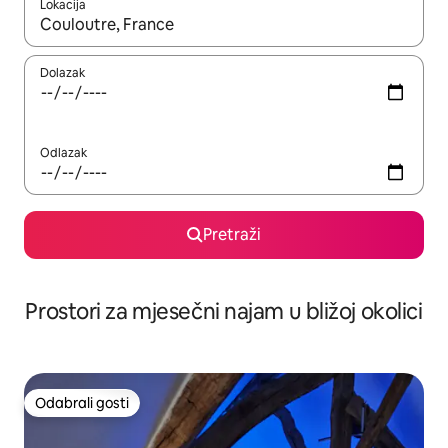
Lokacija
Kada budu dostupni rezultati, moći ćete ih pregledati koristeći
Dolazak
Odlazak
Pretraži
Prostori za mjesečni najam u bližoj okolici
Odabrali gosti
Odabrali gosti