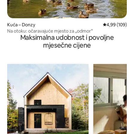
Kuća – Donzy
Prosječna ocjen
4,99 (109)
Na otoku: očaravajuće mjesto za „odmor”
Maksimalna udobnost i povoljne
mjesečne cijene