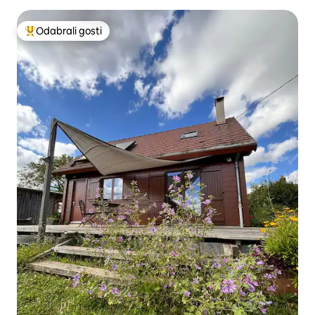
Odabrali gosti
Među najviše rangiranima s oznakom „Odabrali gosti”