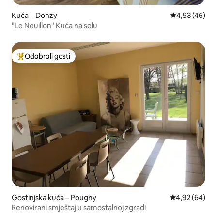
Kuća – Donzy
Prosječna ocje
4,93 (46)
"Le Neuillon" Kuća na selu
Odabrali gosti
Među najviše rangiranima s oznakom „Odabrali gosti”
Gostinjska kuća – Pougny
Prosječna ocje
4,92 (64)
Renovirani smještaj u samostalnoj zgradi