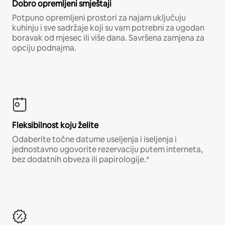
Dobro opremljeni smještaji
Potpuno opremljeni prostori za najam uključuju
kuhinju i sve sadržaje koji su vam potrebni za ugodan
boravak od mjesec ili više dana. Savršena zamjena za
opciju podnajma.
Fleksibilnost koju želite
Odaberite točne datume useljenja i iseljenja i
jednostavno ugovorite rezervaciju putem interneta,
bez dodatnih obveza ili papirologije.*