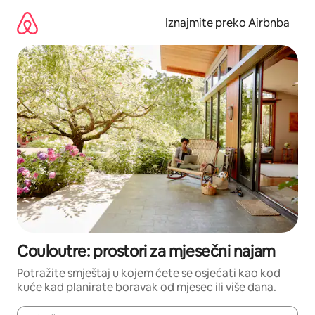
Prijeđi
na
Iznajmite preko Airbnba
sadržaj
Couloutre: prostori za mjesečni najam
Potražite smještaj u kojem ćete se osjećati kao kod
kuće kad planirate boravak od mjesec ili više dana.