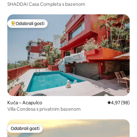
SHADDAI Casa Completa s bazenom
Odabrali gosti
Među najviše rangiranima s oznakom „Odabrali gosti”
Kuća – Acapulco
Prosječna ocje
4,97 (98)
Villa Condesa s privatnim bazenom
Odabrali gosti
Odabrali gosti