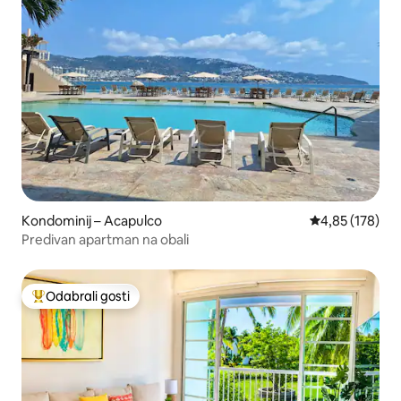
Kondominij – Acapulco
Prosječna ocjen
4,85 (178)
Predivan apartman na obali
Odabrali gosti
Među najviše rangiranima s oznakom „Odabrali gosti”