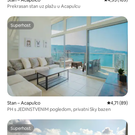
Prekrasan stan uz plažu u Acapulcu
Superhost
Superhost
Stan – Acapulco
Prosječna ocje
4,71 (89)
PH s JEDINSTVENIM pogledom, privatni Sky bazen
Superhost
Superhost