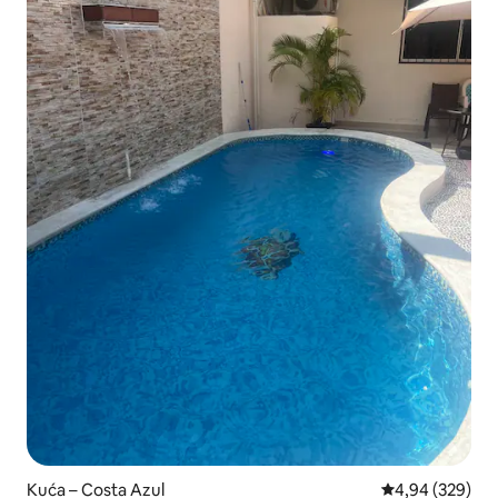
Kuća – Costa Azul
Prosječna ocjen
4,94 (329)