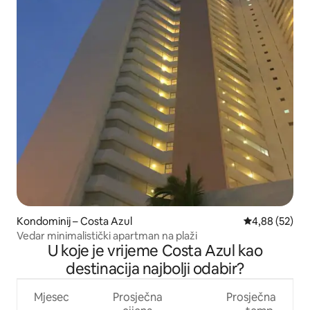
Kondominij – Costa Azul
Prosječna ocje
4,88 (52)
Vedar minimalistički apartman na plaži
U koje je vrijeme Costa Azul kao
destinacija najbolji odabir?
Mjesec
Prosječna
Prosječna