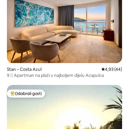
Stan – Costa Azul
Prosječna ocje
4,93 (44)
9 ️⃣ Apartman na plaži u najboljem dijelu Acapulca
Odabrali gosti
Među najviše rangiranima s oznakom „Odabrali gosti”