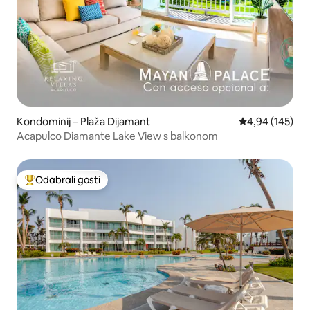
Kondominij – Plaža Dijamant
Prosječna ocjen
4,94 (145)
Acapulco Diamante Lake View s balkonom
Odabrali gosti
Među najviše rangiranima s oznakom „Odabrali gosti”