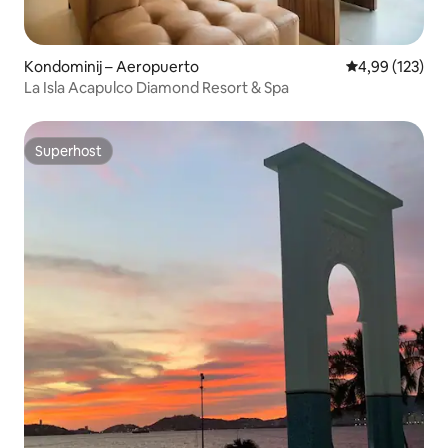
Kondominij – Aeropuerto
Prosječna ocjen
4,99 (123)
La Isla Acapulco Diamond Resort & Spa
Superhost
Superhost