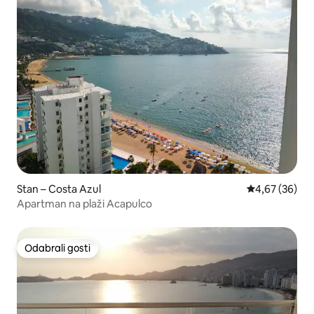
Stan – Costa Azul
Prosječna ocje
4,67 (36)
Apartman na plaži Acapulco
Odabrali gosti
Odabrali gosti