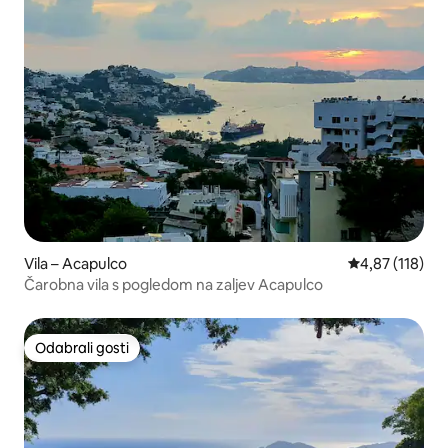
Vila – Acapulco
Prosječna ocjen
4,87 (118)
Čarobna vila s pogledom na zaljev Acapulco
Odabrali gosti
Odabrali gosti