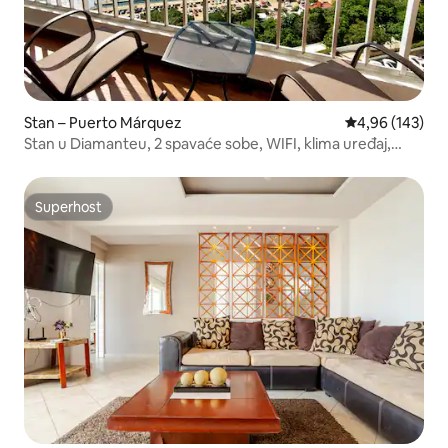
Stan – Puerto Márquez
Prosječna ocjen
4,96 (143)
Stan u Diamanteu, 2 spavaće sobe, WIFI, klima uređaj,
parking.
Superhost
Superhost