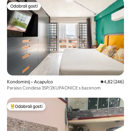
Odabrali gosti
Odabrali gosti
Kondominij – Acapulco
Prosječna ocjen
4,82 (246)
Paraiso Condesa 3SP/2KUPAONICE s bazenom
Odabrali gosti
Među najviše rangiranima s oznakom „Odabrali gosti”