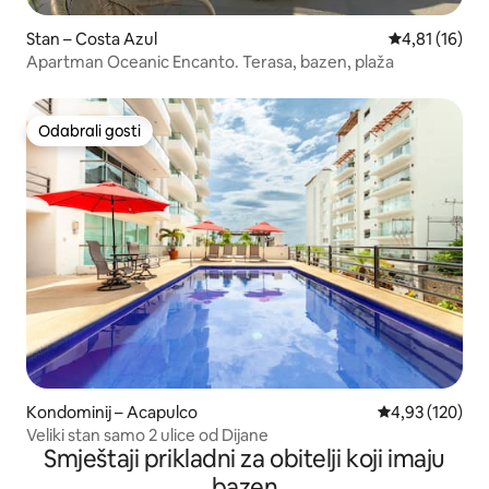
Stan – Costa Azul
Prosječna ocj
4,81 (16)
Apartman Oceanic Encanto. Terasa, bazen, plaža
Odabrali gosti
Odabrali gosti
Kondominij – Acapulco
Prosječna ocjen
4,93 (120)
Veliki stan samo 2 ulice od Dijane
Smještaji prikladni za obitelji koji imaju
bazen