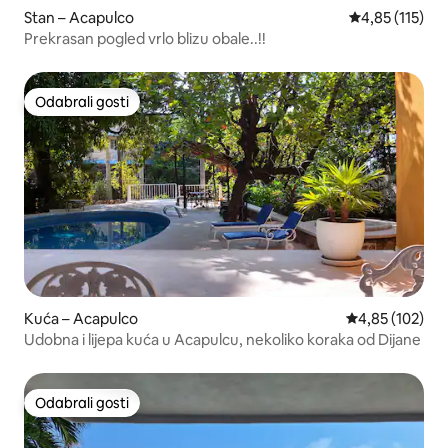
Stan – Acapulco
Prosječna ocje
4,85 (115)
Prekrasan pogled vrlo blizu obale..!!
Odabrali gosti
Odabrali gosti
Kuća – Acapulco
Prosječna ocjen
4,85 (102)
Udobna i lijepa kuća u Acapulcu, nekoliko koraka od Dijane
Odabrali gosti
Odabrali gosti