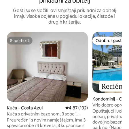
prikladni za obitelj
Gosti su se složili: ovi smještaji prikladni za obitelj
imaju visoke ocjene u pogledu lokacije, čistoće i
drugih kriterija.
Superhost
Odabrali gosti
Superhost
Odabrali gosti
Kondominij – Cost
Vrlo dobro opremlj
Kuća – Costa Azul
Prosječna ocjena: 4,87/5, recenzi
4,87 (102)
Veliki bazen.
Opuštajući i udob
Kuća s privatnim bazenom, 3 sobe i
ocean, privatna pl
garaža
Preuređen i s novim namještajem, ima 3
dovoljno bazena, 
spavaće sobe i 4 kreveta, 3 kupaonice s
parking. (Napome