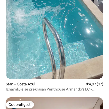
Stan – Costa Azul
Prosječna ocje
4,97 (37)
Iznajmljuje se prekrasan Penthouse Armando's LC -
Jacuzzi
Odabrali gosti
Odabrali gosti