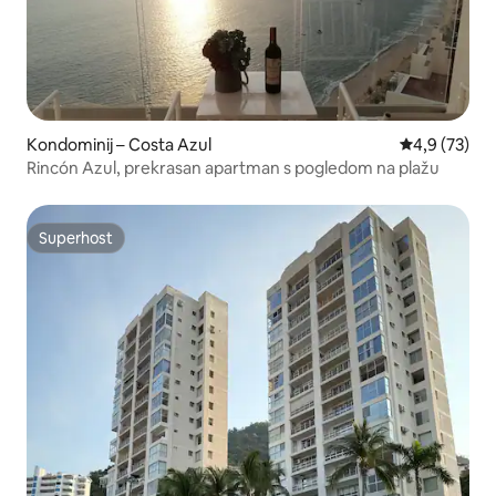
Kondominij – Costa Azul
Prosječna ocj
4,9 (73)
Rincón Azul, prekrasan apartman s pogledom na plažu
Superhost
Superhost