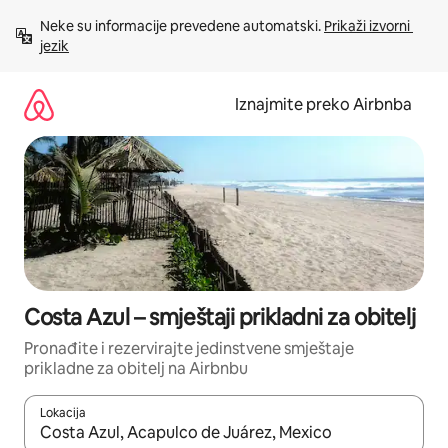
Prijeđi
Neke su informacije prevedene automatski. 
Prikaži izvorni 
na
jezik
sadržaj
Iznajmite preko Airbnba
Costa Azul – smještaji prikladni za obitelj
Pronađite i rezervirajte jedinstvene smještaje
prikladne za obitelj na Airbnbu
Lokacija
Kada budu dostupni rezultati, moći ćete ih pregledati koristeći