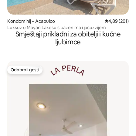
Kondominij – Acapulco
Prosječna ocjen
4,89 (201)
Luksuz u Mayan Lakesu s bazenima i jacuzzijem
Smještaji prikladni za obitelji i kućne
ljubimce
Odabrali gosti
Odabrali gosti