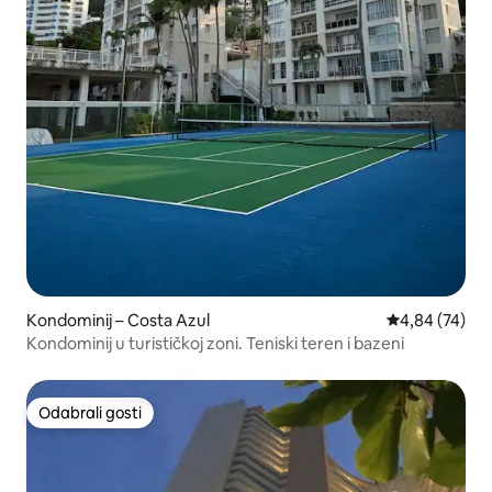
Kondominij – Costa Azul
Prosječna ocje
4,84 (74)
Kondominij u turističkoj zoni. Teniski teren i bazeni
Odabrali gosti
Odabrali gosti