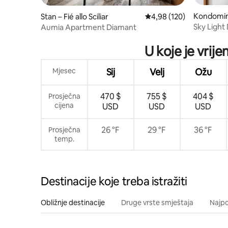
Kondomini
Stan – Fié allo Sciliar
Prosječna ocjena: 4,98/5
4,98 (120)
Sky Light 
Aumia Apartment Diamant
U koje je vrij
Mjesec
Sij
Velj
Ožu
470 $
755 $
404 $
Prosječna
cijena
USD
USD
USD
26 °F
29 °F
36 °F
Prosječna
temp.
Destinacije koje treba istražiti
Obližnje destinacije
Druge vrste smještaja
Najpo