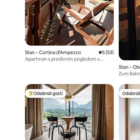
Stan – Cortina d'Ampezzo
Prosječna ocjena: 5/
5 (53)
Apartman s predivnim pogledom u
Cortini
Stan – O
Zum Bahn
povijesna
Odabrali gosti
Odabrali
Među najviše rangiranima s oznakom „Odabrali gosti”
Odabrali