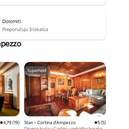
Dolomiti
Preporučuju 3 lokalca
Ampezzo
Superhost
Superhost
Prosječna ocjena: 4,79/5, recenzija: 19
4,79 (19)
Stan – Cortina d'Ampezzo
Prosječna ocjena: 
5 (5)
Drvena kuća u Cortini – nekoliko koraka