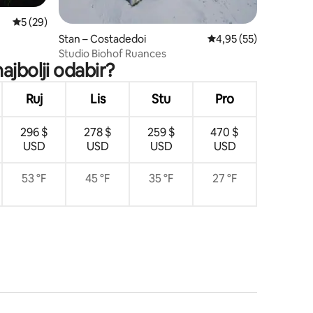
Prosječna ocjena: 5/5, recenzija: 29
5 (29)
Stan – Costadedoi
Prosječna ocjena: 4,95
4,95 (55)
Studio Biohof Ruances
ajbolji odabir?
Ruj
Lis
Stu
Pro
296 $
278 $
259 $
470 $
USD
USD
USD
USD
53 °F
45 °F
35 °F
27 °F