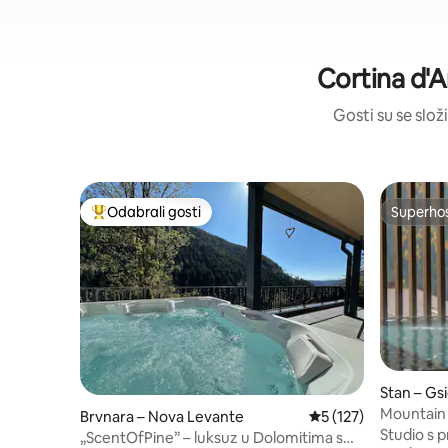
Cortina d'
Gosti su se složi
Odabrali gosti
Superho
Među najviše rangiranima s oznakom „Odabrali gosti”
Superho
Stan – Gs
Mountain
Brvnara – Nova Levante
Prosječna ocjena: 5/
5 (127)
Studio La
Studio s 
„ScentOfPine” – luksuz u Dolomitima s