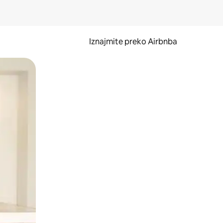
Iznajmite preko Airbnba
li prelaskom prstom po zaslonu.