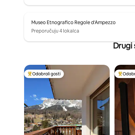
Museo Etnografico Regole d'Ampezzo
Preporučuju 4 lokalca
Drugi 
Odabrali gosti
Odabra
Među najviše rangiranima s oznakom „Odabrali gosti”
Među naj