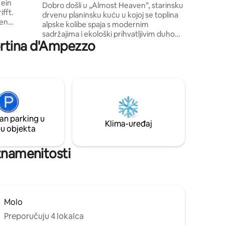
 ein
kao i dva
Dolomitima
Dobro došli u „Almost Heaven”, starinsku
fft.
upotrebu
drvenu planinsku kuću u kojoj se toplina
ten
alpske kolibe spaja s modernim
ie keine
sadržajima i ekološki prihvatljivim duhom.
ail wurde
Cortina d'Ampezzo
Opustite se u kadi za dvoje inspiriranoj
 einen
rijekom Rio Bianco. Oko vas samo
u bieten.
priroda, tišina i autentično utočište
e Bergwelt
osmišljeno da vas regenerira. Nalazi se na
rasse oder
nekoliko minuta hoda od staza i šuma,
Ambiente.
što ga čini idealnim mjestom za parove,
ler
romantične putnike ili one koji
P-Komfort.
jednostavno žele isključiti i udahnuti svjež
an parking u
zrak.
Klima-uređaj
pu objekta
 znamenitosti
Molo
Preporučuju 4 lokalca