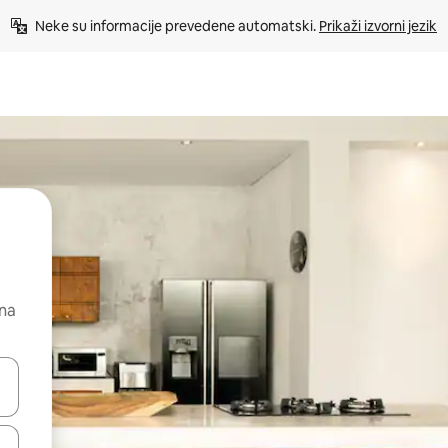
Neke su informacije prevedene automatski. 
Prikaži izvorni jezik
 na
dati koristeći se strelicama prema gore i prema dolje, kao i dodirom i