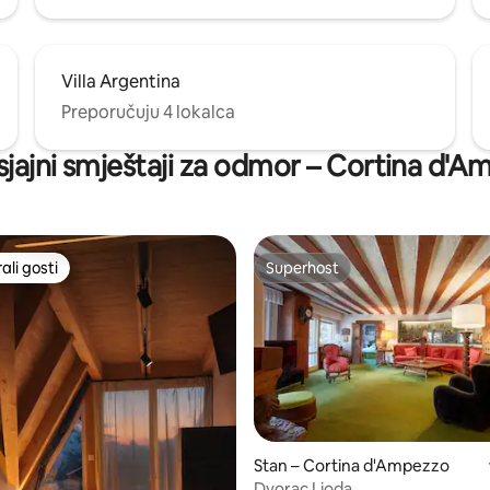
Villa Argentina
Preporučuju 4 lokalca
sjajni smještaji za odmor – Cortina d'
li gosti
Superhost
više rangiranima s oznakom „Odabrali gosti”
Superhost
Stan – Cortina d'Ampezzo
Dvorac Lioda