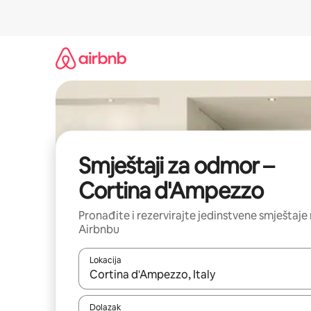
Prijeđi
na
sadržaj
Smještaji za odmor –
Cortina d'Ampezzo
Pronađite i rezervirajte jedinstvene smještaje
Airbnbu
Lokacija
Kada budu dostupni rezultati, moći ćete ih pregle
Dolazak