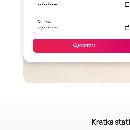
Odlazak
Pretraži
Kratka stat