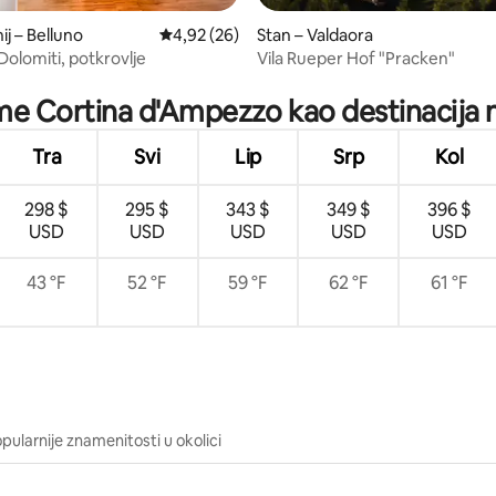
j – Belluno
Prosječna ocjena: 4,92/5, recenzija: 26
4,92 (26)
Stan – Valdaora
, recenzija: 120
Dolomiti, potkrovlje
Vila Rueper Hof "Pracken"
eme Cortina d'Ampezzo kao destinacija n
Tra
Svi
Lip
Srp
Kol
298 $
295 $
343 $
349 $
396 $
USD
USD
USD
USD
USD
43 °F
52 °F
59 °F
62 °F
61 °F
pularnije znamenitosti u okolici