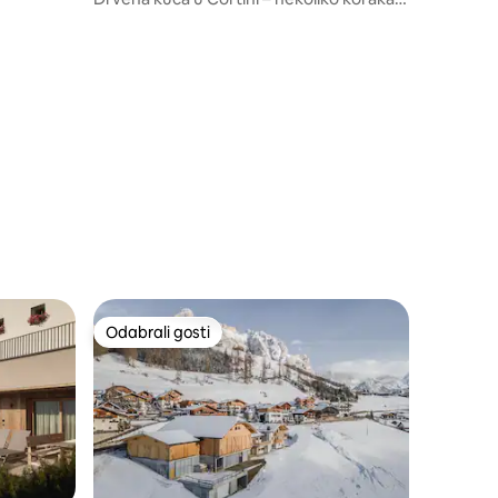
od centra
Odabrali gosti
nakom „Odabrali gosti”
Odabrali gosti