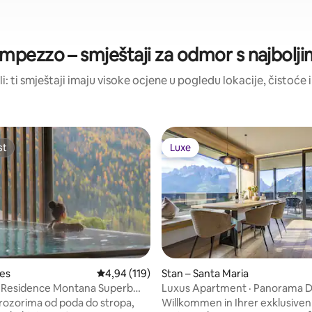
Ampezzo – smještaji za odmor s najbolj
li: ti smještaji imaju visoke ocjene u pogledu lokacije, čistoće i
st
Luxe
st
Luxe
ies
Prosječna ocjena: 4,94/5, recenzija: 119
4,94 (119)
Stan – Santa Maria
 Residence Montana Superb
Luxus Apartment · Panorama 
5, recenzija: 127
rge
prozorima od poda do stropa,
Willkommen in Ihrer exklusiven