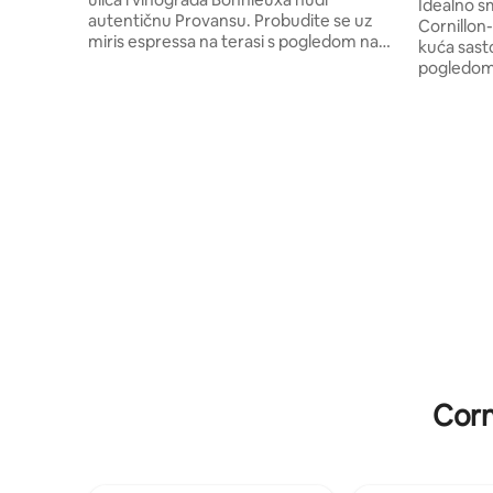
Idealno s
autentičnu Provansu. Probudite se uz
Cornillon
miris espressa na terasi s pogledom na
kuća sast
vinograd, a zatim prošetajte i kupite si
pogledom 
tople kroasane dok zvone zvona.
dvije spa
Povijesni kameni zidovi i hrastove grede
om. Od 1. 
u kombinaciji s kuhinjom u stilu seoske
u privatn
kuće i francuskom posteljinom. Dani
m2 s rošti
donose posjete tržnicama, istraživanje
bazenom veličine
vinarija i uživanje u vinu uz zalazak sunca i
u odmoru i
zvijezde. Rascvjetane trešnje u proljeće i
ste 30 mi
polja lavande u ljetnim mjesecima
Saint Rémi
upotpunjuju sezonski šarm. Samo 5
brendova
minuta od seoskih pekara, a opet mirno i
osamljeno.
Corn