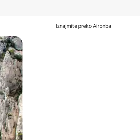
Iznajmite preko Airbnba
li prelaskom prstom po zaslonu.