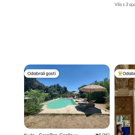
Vila s 3 s
središta 
Odabrali gosti
Odabra
Odabrali gosti
Među naj