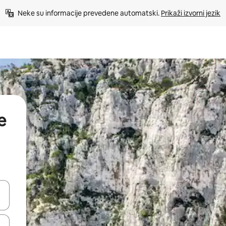
Neke su informacije prevedene automatski. 
Prikaži izvorni jezik
e
dati koristeći se strelicama prema gore i prema dolje, kao i dodirom i