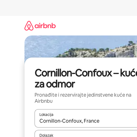
Prijeđi
na
sadržaj
Cornillon-Confoux – kuć
za odmor
Pronađite i rezervirajte jedinstvene kuće na
Airbnbu
Lokacija
Kada budu dostupni rezultati, moći ćete ih pregle
Dolazak