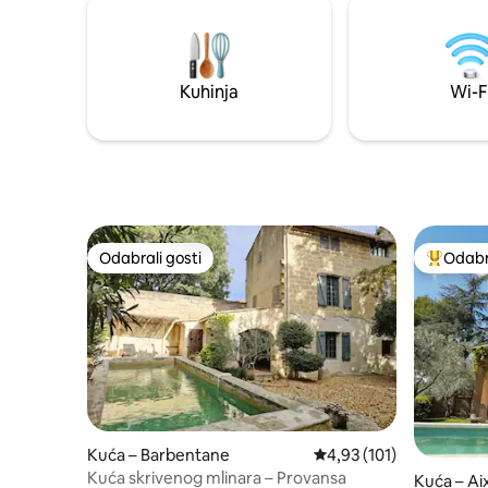
Kuhinja
Wi-F
Odabrali gosti
Odabra
Odabrali gosti
Među naj
Kuća – Barbentane
Prosječna ocjena: 4,93/5
4,93 (101)
Kuća skrivenog mlinara – Provansa
Kuća – A