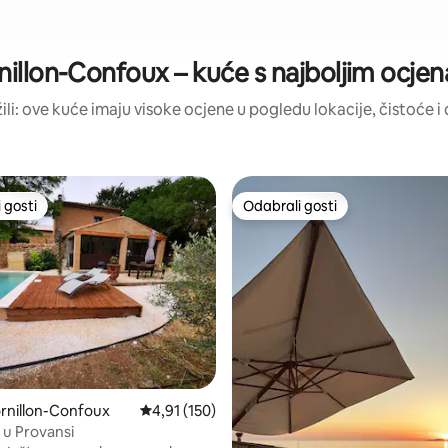
nillon-Confoux – kuće s najboljim ocje
žili: ove kuće imaju visoke ocjene u pogledu lokacije, čistoće i d
 gosti
Odabrali gosti
 gosti
Odabrali gosti
, recenzija: 119
rnillon-Confoux
Prosječna ocjena: 4,91/5, recenzija: 150
4,91 (150)
 u Provansi