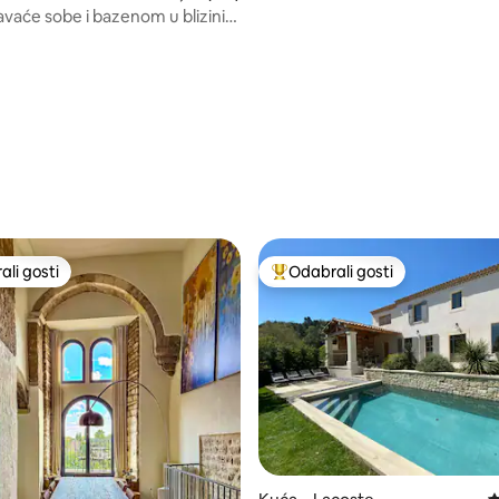
pavaće sobe i bazenom u blizini
grada
li gosti
Odabrali gosti
više rangiranima s oznakom „Odabrali gosti”
Među najviše rangiranima s oz