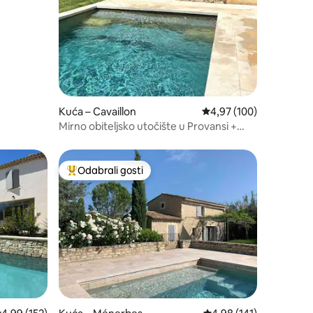
Kuća – Cavaillon
Prosječna ocjena: 4,97/
4,97 (100)
Mirno obiteljsko utočište u Provansi +
grijani bazen
Odabrali gosti
nakom „Odabrali gosti”
Među najviše rangiranima s oznakom „Odabrali gosti”