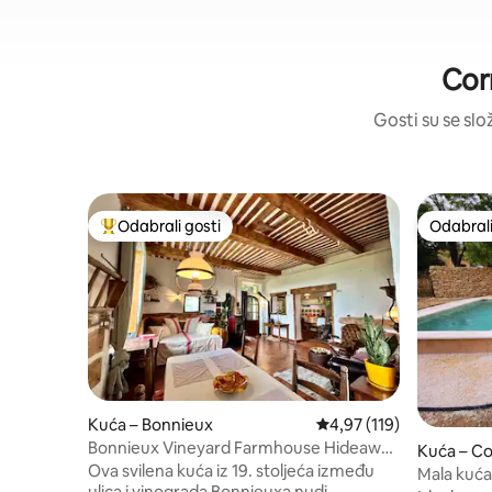
Cor
Gosti su se slo
Odabrali gosti
Odabrali
Među najviše rangiranima s oznakom „Odabrali gosti”
Odabrali
Kuća – Bonnieux
Prosječna ocjena: 4,97/5
4,97 (119)
Bonnieux Vineyard Farmhouse Hideaway
Kuća – Co
– kućni ljubimci su dobrodošli
Ova svilena kuća iz 19. stoljeća između
Mala kuća
ulica i vinograda Bonnieuxa nudi