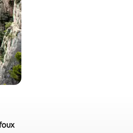
nfoux