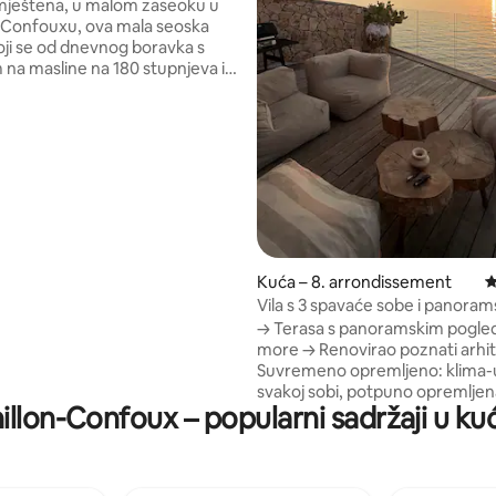
mještena, u malom zaseoku u
-Confouxu, ova mala seoska
oji se od dnevnog boravka s
na masline na 180 stupnjeva i
vaće sobe s kupaonicom i WC-
svibnja do 30. rujna uživat ćete
om susjednom zemljištu od 1500
ljem, čileanskim i privatnim
 2 x 5 m. Da biste uživali
li križanju Provanse, udaljeni
nuta od Aix-en-Provencea,
ja ili mora... i 10 minuta od sela
.
Kuća – 8. arrondissement
P
Vila s 3 spavaće sobe i panora
pogledom na more + sauna + s
→ Terasa s panoramskim pogl
more → Renovirao poznati arhi
Suvremeno opremljeno: klima-
svakoj sobi, potpuno opremljen
illon-Confoux – popularni sadržaji u k
roštilj → 3 spavaće sobe s brač
krevetima (160 cm x 200 cm) i 3
kupaonice → Sauna i spa → Nalaz
minuta od kanala → 3 minute o