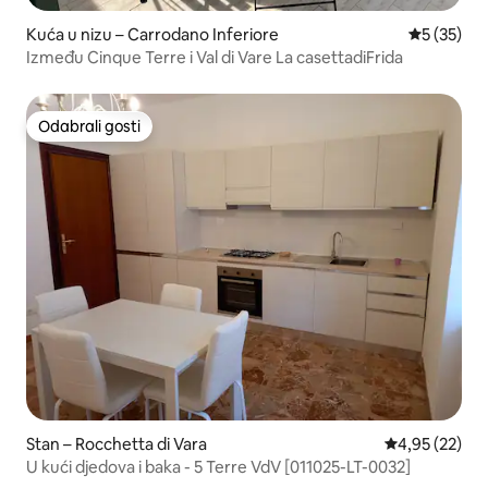
Kuća u nizu – Carrodano Inferiore
Prosječna 
5 (35)
Između Cinque Terre i Val di Vare La casettadiFrida
Odabrali gosti
Odabrali gosti
Stan – Rocchetta di Vara
Prosječna ocje
4,95 (22)
U kući djedova i baka - 5 Terre VdV [011025-LT-0032]