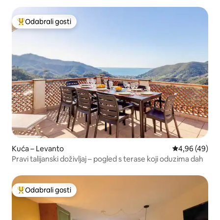
Odabrali gosti
Među najviše rangiranima s oznakom „Odabrali gosti”
Kuća – Levanto
Prosječna ocje
4,96 (49)
Pravi talijanski doživljaj – pogled s terase koji oduzima dah
Odabrali gosti
Među najviše rangiranima s oznakom „Odabrali gosti”