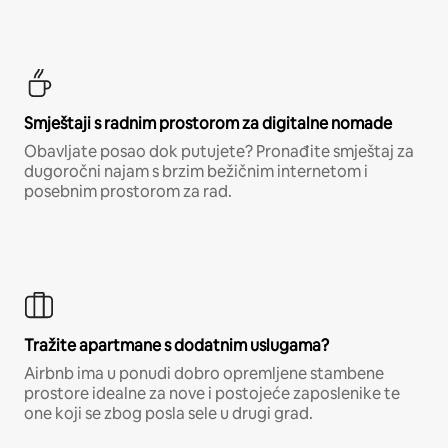
Smještaji s radnim prostorom za digitalne nomade
Obavljate posao dok putujete? Pronađite smještaj za
dugoročni najam s brzim bežičnim internetom i
posebnim prostorom za rad.
Tražite apartmane s dodatnim uslugama?
Airbnb ima u ponudi dobro opremljene stambene
prostore idealne za nove i postojeće zaposlenike te
one koji se zbog posla sele u drugi grad.