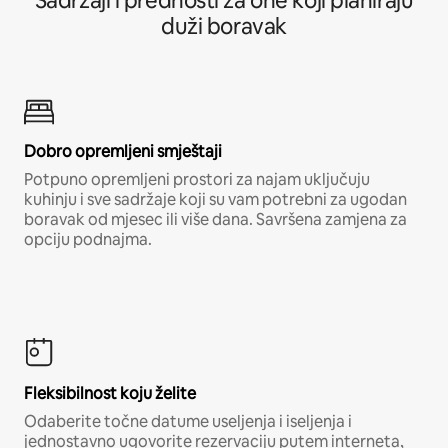
Sadržaji i prednosti za one koji planiraju
duži boravak
Dobro opremljeni smještaji
Potpuno opremljeni prostori za najam uključuju
kuhinju i sve sadržaje koji su vam potrebni za ugodan
boravak od mjesec ili više dana. Savršena zamjena za
opciju podnajma.
Fleksibilnost koju želite
Odaberite točne datume useljenja i iseljenja i
jednostavno ugovorite rezervaciju putem interneta,