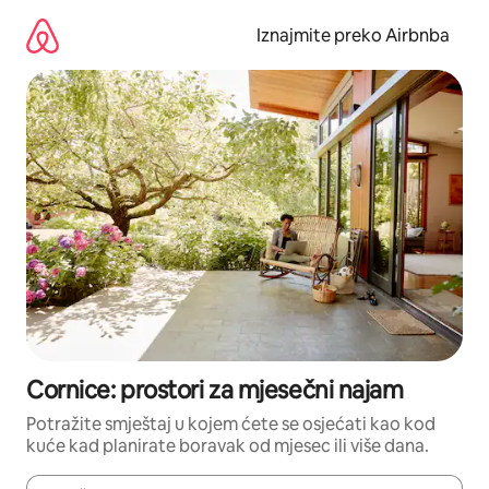
Prijeđi
na
Iznajmite preko Airbnba
sadržaj
Cornice: prostori za mjesečni najam
Potražite smještaj u kojem ćete se osjećati kao kod
kuće kad planirate boravak od mjesec ili više dana.