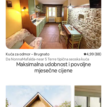
Kuća za odmor – Brugnato
Prosječna ocje
4,99 (88)
Da NonnaMafalda-near 5 Terre tipična seoska kuća
Maksimalna udobnost i povoljne
mjesečne cijene