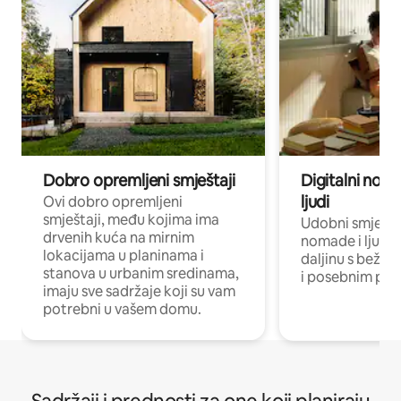
Dobro opremljeni smještaji
Digitalni noma
ljudi
Ovi dobro opremljeni
smještaji, među kojima ima
Udobni smještaj
drvenih kuća na mirnim
nomade i ljude 
lokacijama u planinama i
daljinu s bežič
stanova u urbanim sredinama,
i posebnim pro
imaju sve sadržaje koji su vam
potrebni u vašem domu.