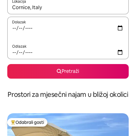
Lokacija
Kada budu dostupni rezultati, moći ćete ih pregledati koristeći
Dolazak
Odlazak
Pretraži
Prostori za mjesečni najam u bližoj okolici
Odabrali gosti
Među najviše rangiranima s oznakom „Odabrali gosti”