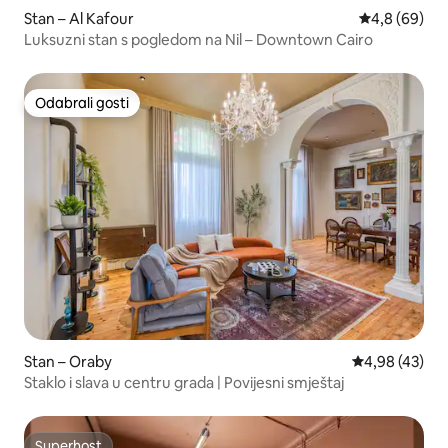
Stan – Al Kafour
Prosječna ocj
4,8 (69)
Luksuzni stan s pogledom na Nil – Downtown Cairo
Odabrali gosti
Odabrali gosti
Stan – Oraby
Prosječna ocje
4,98 (43)
Staklo i slava u centru grada | Povijesni smještaj
Superhost