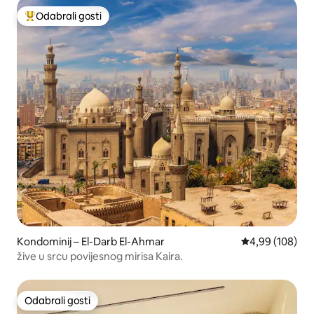
Odabrali gosti
Među najviše rangiranima s oznakom „Odabrali gosti”
Kondominij – El-Darb El-Ahmar
Prosječna ocjen
4,99 (108)
žive u srcu povijesnog mirisa Kaira.
Odabrali gosti
Odabrali gosti