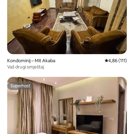
Kondominij – Mit Akaba
Prosječna ocje
4,86 (111)
Vaš drugi smještaj
Superhost
Superhost