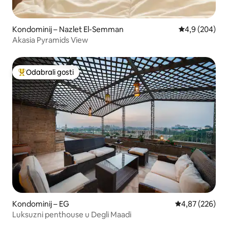
Kondominij – Nazlet El-Semman
Prosječna ocje
4,9 (204)
Akasia Pyramids View
Odabrali gosti
Među najviše rangiranima s oznakom „Odabrali gosti”
Kondominij – EG
Prosječna ocjen
4,87 (226)
Luksuzni penthouse u Degli Maadi