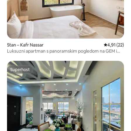
Stan – Kafr Nassar
Prosječna ocje
4,91 (22)
Luksuzni apartman s panoramskim pogledom na GEM i
piramide
Superhost
Superhost