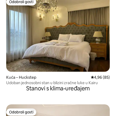
Odabrali gosti
Odabrali gosti
Kuća – Huckstep
Prosječna ocje
4,96 (85)
Udoban jednosobni stan u blizini zračne luke u Kairu
Stanovi s klima-uređajem
Odabrali gosti
Odabrali gosti