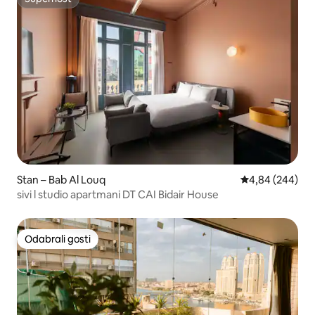
Superhost
Stan – Bab Al Louq
Prosječna ocjen
4,84 (244)
sivi l studio apartmani DT CAI Bidair House
Odabrali gosti
Odabrali gosti