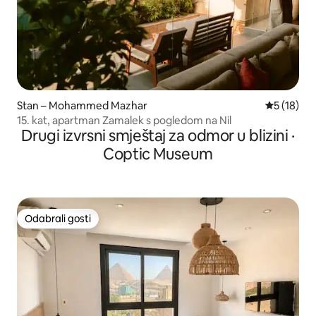
Stan – Mohammed Mazhar
Prosječna 
5 (18)
15. kat, apartman Zamalek s pogledom na Nil
Drugi izvrsni smještaj za odmor u blizini ·
Coptic Museum
Odabrali gosti
Odabrali gosti