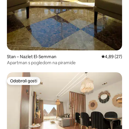
Stan – Nazlet El-Semman
Prosječna ocje
4,89 (27)
Apartman s pogledom na piramide
Odabrali gosti
Odabrali gosti