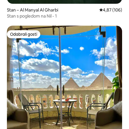
Stan – Al Manyal Al Gharbi
Prosječna ocjen
4,87 (106)
Stan s pogledom na Nil - 1
Odabrali gosti
Odabrali gosti