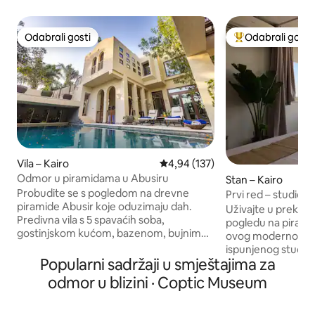
Odabrali gosti
Odabrali gosti
Odabrali gosti
Među najviše ran
Vila – Kairo
Prosječna ocjena: 4,94/5, recenz
4,94 (137)
Odmor u piramidama u Abusiru
Stan – Kairo
Probudite se s pogledom na drevne
Prvi red – studio 
piramide Abusir koje oduzimaju dah.
Uživajte u prekr
Predivna vila s 5 spavaćih soba,
pogledu na piramid
gostinjskom kućom, bazenom, bujnim
ovog modernog, s
vrtom, teretanom, igraonicom i kućicom
ispunjenog studija. Studio se nalazi 
na drvetu. Može primiti 10 osoba.
Popularni sadržaji u smještajima za
idealnoj lokaciji, 
Dizajnirao nagrađivani arhitekt Ahmad
pa mu je pristup j
odmor u blizini · Coptic Museum
Hamid (Svjetska nagrada za arhitekturu
odmah pored Veli
2010.), inspiriran Hassanom Fathyjem. 20
i samo nekoliko m
min do piramida u Gizi i Velikog