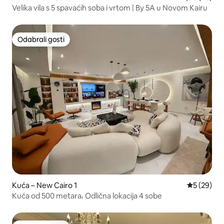
Velika vila s 5 spavaćih soba i vrtom | By 5A u Novom Kairu
Odabrali gosti
Odabrali gosti
Kuća – New Cairo 1
Prosječna o
5 (29)
Kuća od 500 metara، Odlična lokacija 4 sobe