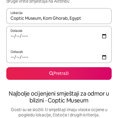
druge vrste smještaja na Airbnbu
Lokacija
Kada budu dostupni rezultati, moći ćete ih pregledati koristeći
Dolazak
Odlazak
Pretraži
Najbolje ocijenjeni smještaji za odmor u
blizini · Coptic Museum
Gosti su se složili: ti smještaji imaju visoke ocjene u
pogledu lokacije, čistoće i drugih kriterija.