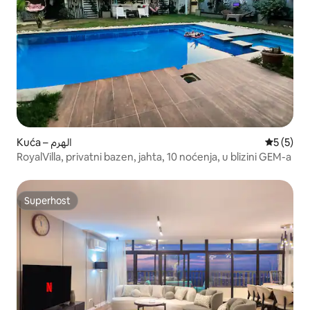
Kuća – الهرم
Prosječna
5 (5)
RoyalVilla, privatni bazen, jahta, 10 noćenja, u blizini GEM-a
Superhost
Superhost