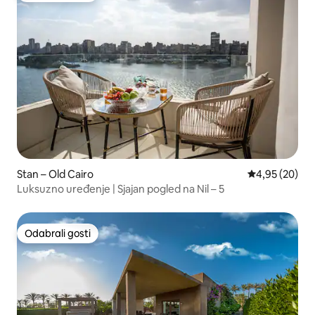
Stan – Old Cairo
Prosječna ocje
4,95 (20)
Luksuzno uređenje | Sjajan pogled na Nil – 5
Odabrali gosti
Odabrali gosti