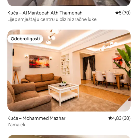
Kuća – Al Manteqah Ath Thamenah
Prosječna o
5 (70)
Lijep smještaj u centru u blizini zračne luke
Odabrali gosti
Odabrali gosti
Kuća – Mohammed Mazhar
Prosječna ocje
4,83 (30)
Zamalek