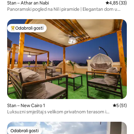
Stan – Athar an Nabi
Prosječna ocje
4,85 (33)
Panoramski pogled na Nil i piramide | Elegantan dom u
Maadiju
Odabrali gosti
Među najviše rangiranima s oznakom „Odabrali gosti”
Stan – New Cairo 1
Prosječna 
5 (51)
Luksuzni smještaj s velikom privatnom terasom i
pogledom na grad
Odabrali gosti
Odabrali gosti