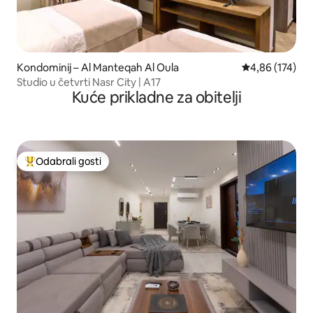
Kondominij – Al Manteqah Al Oula
Prosječna ocjen
4,86 (174)
Studio u četvrti Nasr City | A17
Kuće prikladne za obitelji
Odabrali gosti
Među najviše rangiranima s oznakom „Odabrali gosti”