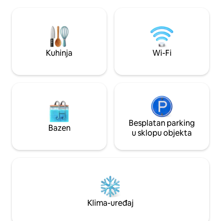
visoravni Gize. To 
egipatskog muzeja. Umjetnička zbirka
najpogodnijih smj
koju je osobno odabrao vlasnik Taya
piramide u Kairu. Pažljivo dizajniran i
Elzayadi. Možete unajmiti privatnog
novoopremljen, p
kuhara. Mirno utočište prikladno za
udobnost s nezabo
obitelj u kojem se stapaju povijest,
Vaše savršeno egi
Kuhinja
Wi-Fi
umjetnost i luksuz.
počinje ovdje.
Besplatan parking
Bazen
u sklopu objekta
Klima-uređaj