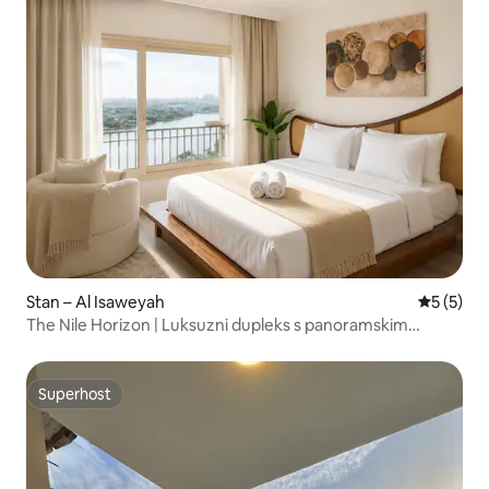
Stan – Al Isaweyah
Prosječna
5 (5)
The Nile Horizon | Luksuzni dupleks s panoramskim
pogledom
Superhost
Superhost