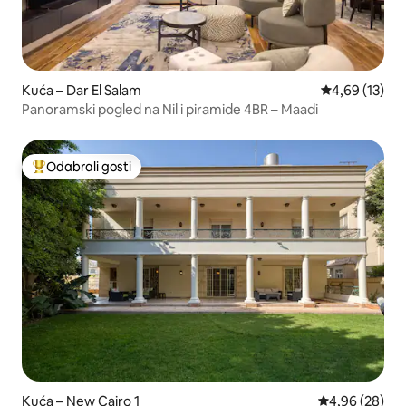
Kuća – Dar El Salam
Prosječna ocje
4,69 (13)
Panoramski pogled na Nil i piramide 4BR – Maadi
Odabrali gosti
Među najviše rangiranima s oznakom „Odabrali gosti”
Kuća – New Cairo 1
Prosječna ocje
4,96 (28)