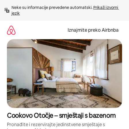
Prijeđi
Neke su informacije prevedene automatski. 
Prikaži izvorni 
na
jezik
sadržaj
Iznajmite preko Airbnba
Cookovo Otočje – smještaji s bazenom
Pronađite i rezervirajte jedinstvene smještaje s