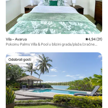
Vila – Avarua
Prosječna ocje
4,94 (31)
Pokoinu Palms Villa & Pool u blizini grada/plaže/zračne
luke
Odabrali gosti
Odabrali gosti