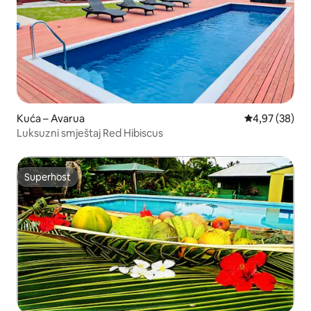
Kuća – Avarua
Prosječna ocje
4,97 (38)
Luksuzni smještaj Red Hibiscus
Superhost
Superhost