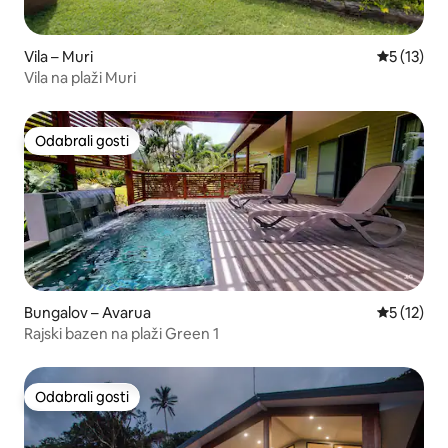
Vila – Muri
Prosječna 
5 (13)
Vila na plaži Muri
Odabrali gosti
Odabrali gosti
Bungalov – Avarua
Prosječna 
5 (12)
Rajski bazen na plaži Green 1
Odabrali gosti
Odabrali gosti