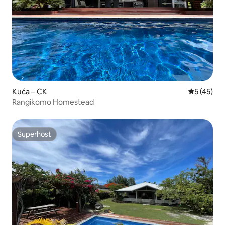
Kuća – CK
Prosječna 
5 (45)
Rangikomo Homestead
Superhost
Superhost