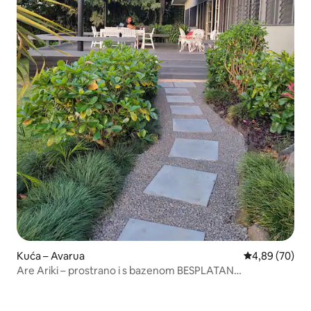
Kuća – Avarua
Prosječna ocje
4,89 (70)
Are Ariki – prostrano i s bazenom BESPLATAN
neograničeni Wi-Fi!