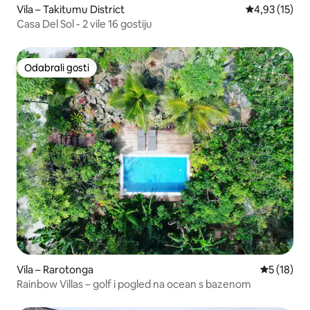
Vila – Takitumu District
Prosječna ocje
4,93 (15)
Casa Del Sol - 2 vile 16 gostiju
Odabrali gosti
Odabrali gosti
Vila – Rarotonga
Prosječna 
5 (18)
Rainbow Villas – golf i pogled na ocean s bazenom