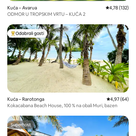
Kuća – Avarua
Prosječna ocjen
4,78 (132)
ODMOR U TROPSKIM VRTU – KUĆA 2
Odabrali gosti
Među najviše rangiranima s oznakom „Odabrali gosti”
Kuća – Rarotonga
Prosječna ocje
4,97 (64)
Kokacabana Beach House, 100 % na obali Muri, bazen
Superhost
Superhost