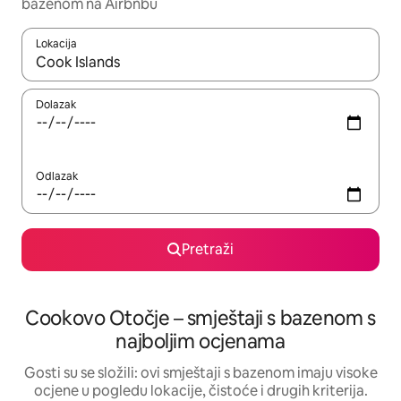
bazenom na Airbnbu
Lokacija
Kada budu dostupni rezultati, moći ćete ih pregledati koristeći
Dolazak
Odlazak
Pretraži
Cookovo Otočje – smještaji s bazenom s
najboljim ocjenama
Gosti su se složili: ovi smještaji s bazenom imaju visoke
ocjene u pogledu lokacije, čistoće i drugih kriterija.