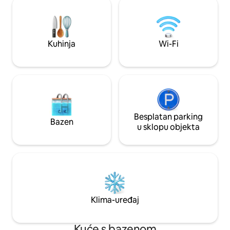
Trebate li više kre
sunčate ili jednostavno drijemate na
planinsku kuću Waik
našem posebno izrađenom visećem
osobe.
kauču duljine 3 metra. Na terasi i verandi
ima dovoljno prostora, što naš smještaj
Kuhinja
Wi-Fi
čini idealnim za velike obitelji i/ili grupe
prijatelja.
Besplatan parking
Bazen
u sklopu objekta
Klima-uređaj
Kuće s bazenom