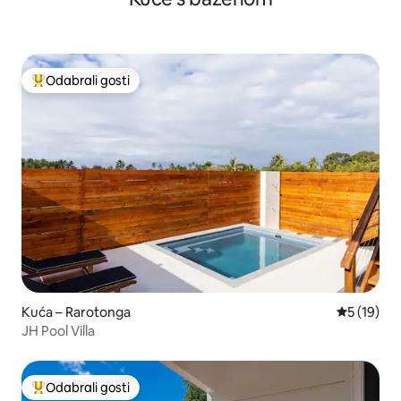
Odabrali gosti
Među najviše rangiranima s oznakom „Odabrali gosti”
Kuća – Rarotonga
Prosječna 
5 (19)
JH Pool Villa
Odabrali gosti
Među najviše rangiranima s oznakom „Odabrali gosti”