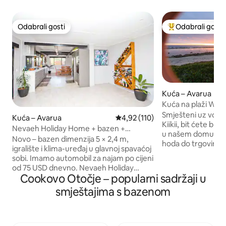
Odabrali gosti
Odabrali gosti
Odabrali gosti
Među najviše ran
Kuća – Avarua
Kuća na plaži Waik
ocean, 7 kreveta
Smješteni uz vodu (W
Kuća – Avarua
Prosječna ocjena: 4,92/5, recenz
4,92 (110)
Kiikii, bit ćete bl
Nevaeh Holiday Home + bazen +
u našem domu: 7 
neograničeni internet
Novo – bazen dimenzija 5 × 2,4 m,
hoda do trgovine 
igralište i klima-uređaj u glavnoj spavaćoj
Super Brown koja ra
sobi. Imamo automobil za najam po cijeni
autobusnoj liniji. Prekrasan pogled na
od 75 USD dnevno. Nevaeh Holiday
ocean, veličanstven
Cookovo Otočje – popularni sadržaji u
Home nedavno je renoviran prostrani
koji udaraju o obli
dom površine 230 četvornih metara
smještajima s bazenom
palme koje pružaju
(m2) koji je namjenski izgrađen za
bazen i prostrani v
uživanje u prirodi. Garantiramo vam
spavaće sobe, 2 
dobru zabavu dok se opuštate i
om i prostor za op
izležavate na prednjoj terasi, dok se