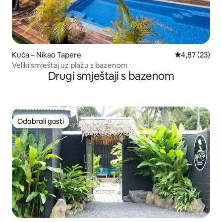
Kuća – Nikao Tapere
Prosječna ocje
4,87 (23)
Veliki smještaj uz plažu s bazenom
Drugi smještaji s bazenom
Odabrali gosti
Odabrali gosti