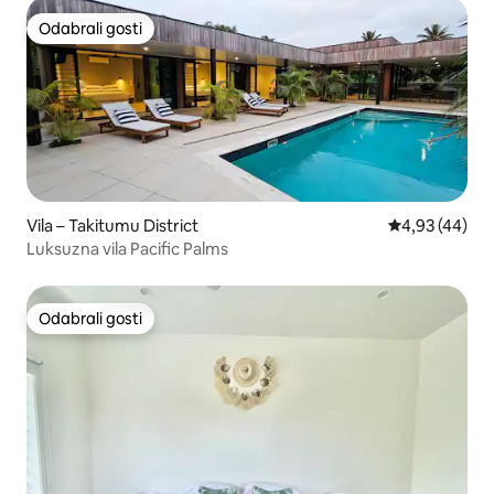
Odabrali gosti
Odabrali gosti
Vila – Takitumu District
Prosječna ocje
4,93 (44)
Luksuzna vila Pacific Palms
Odabrali gosti
Odabrali gosti