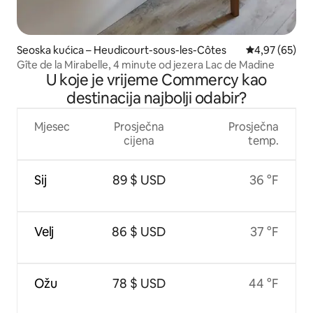
Seoska kućica – Heudicourt-sous-les-Côtes
Prosječna ocje
4,97 (65)
Gîte de la Mirabelle, 4 minute od jezera Lac de Madine
U koje je vrijeme Commercy kao
destinacija najbolji odabir?
Mjesec
Prosječna
Prosječna
cijena
temp.
Sij
89 $ USD
36 °F
Velj
86 $ USD
37 °F
Ožu
78 $ USD
44 °F