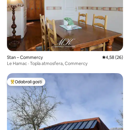
Stan – Commercy
Prosječna ocje
4,58 (26)
Le Hamac · Topla atmosfera, Commercy
Odabrali gosti
Među najviše rangiranima s oznakom „Odabrali gosti”