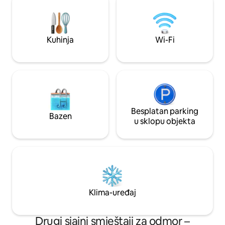
legalan i ne ugrožava privatnost.
min), Nancyja (35 
Zabranjene su zabave. Profili s
(30 min).
recenzijama ++ obavezni za prihvaćanje
Kuhinja
Wi-Fi
Besplatan parking
Bazen
u sklopu objekta
Klima-uređaj
Drugi sjajni smještaji za odmor –