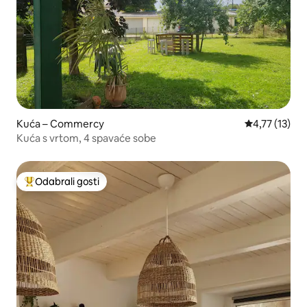
Kuća – Commercy
Prosječna ocj
4,77 (13)
Kuća s vrtom, 4 spavaće sobe
Odabrali gosti
Među najviše rangiranima s oznakom „Odabrali gosti”