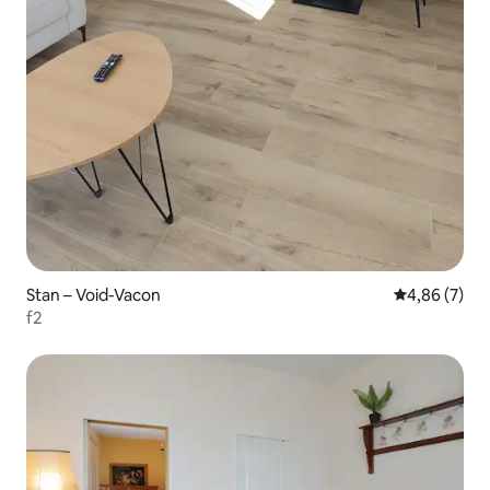
Stan – Void-Vacon
Prosječna ocj
4,86 (7)
f2