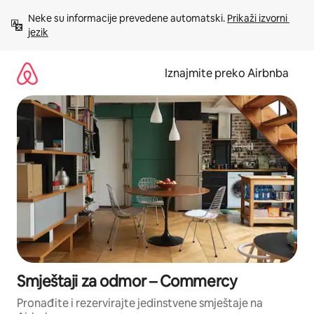
Prijeđi
Neke su informacije prevedene automatski. 
Prikaži izvorni 
na
jezik
sadržaj
Iznajmite preko Airbnba
Smještaji za odmor – Commercy
Pronađite i rezervirajte jedinstvene smještaje na