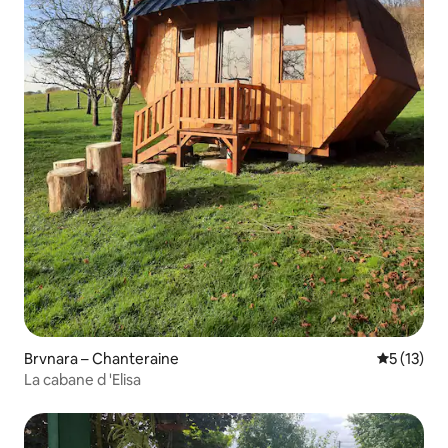
Brvnara – Chanteraine
Prosječna 
5 (13)
La cabane d 'Elisa