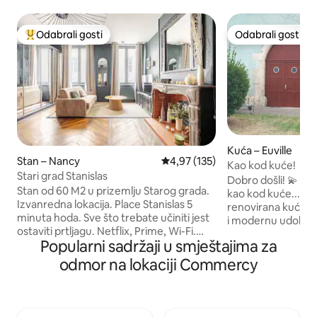
Odabrali gosti
Odabrali gosti
Među najviše rangiranima s oznakom „Odabrali gosti”
Odabrali gosti
Kuća – Euville
Stan – Nancy
Prosječna ocjena: 4,97/5, recenzi
4,97 (135)
Kao kod kuće!
Stari grad Stanislas
Dobro došli! 💫 Ovdje ćete se osjećati
Stan od 60 M2 u prizemlju Starog grada.
kao kod kuće... ali ko
Izvanredna lokacija. Place Stanislas 5
renovirana kuća ko
minuta hoda. Sve što trebate učiniti jest
i modernu udobnos
ostaviti prtljagu. Netflix, Prime, Wi-Fi.
prijateljski boravak
Popularni sadržaji u smještajima za
Pješačka zona, međutim, postoje
biste se opustili ili 
parkirališna mjesta na ulicama u
područje, ovdje će
odmor na lokaciji Commercy
neposrednoj blizini ili privatna parkirališta
u kojem možete osta
udaljena 5 minuta hoda. Važno:
Ugodan vanjski pro
prisutnost senzora koji otkriva
trijemom, kao i gar
onečišćenje bukom. Ovaj je senzor
U blizini Commercy