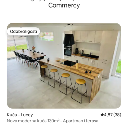
Commercy
Odabrali gosti
Odabrali gosti
Kuća – Lucey
Prosječna ocje
4,87 (38)
Nova moderna kuća 130m² - Apartman i terasa