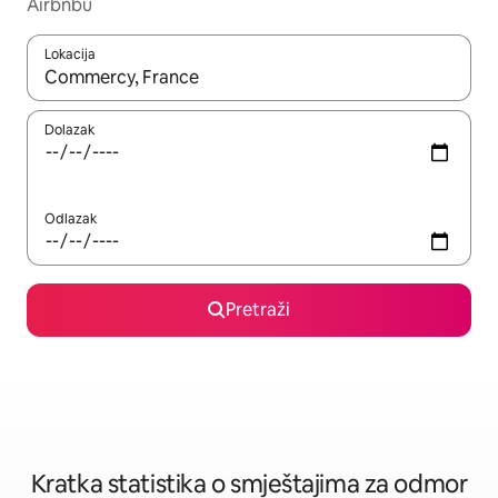
Airbnbu
Lokacija
Kada budu dostupni rezultati, moći ćete ih pregledati koristeći
Dolazak
Odlazak
Pretraži
Kratka statistika o smještajima za odmor