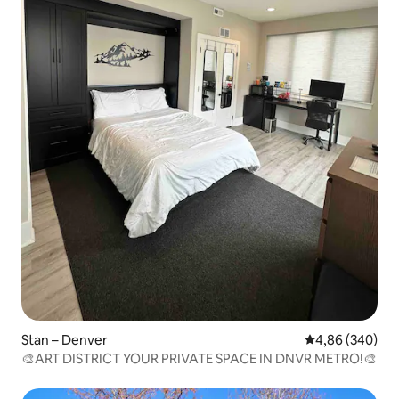
Stan – Denver
Prosječna ocjen
4,86 (340)
🎨ART DISTRICT YOUR PRIVATE SPACE IN DNVR METRO!🎨