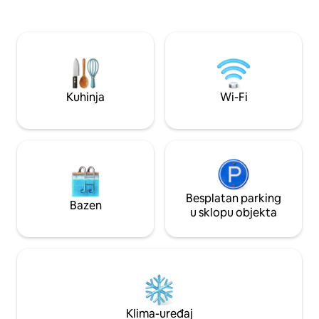
Santa Fe Arts District, SoBo, Muzej
pivovarama/restor
umjetnosti u Denveru, javnu knjižnicu
do trgovačkog cen
Denver, Kongresni centar, Larimer
Denveru. 12 minuta hoda od 38. i
Square, Ball Arena, Civic Center Park.
željezničke stanice
Dozvola za najam stambenog prostora:
(10,50 $). Jednost
2023-BFN-0035804 EXP: 13.9.2027.
svjetlosnoj traci (1
skuterima/bicikli
Kuhinja
Wi-Fi
Besplatan parking
Bazen
u sklopu objekta
Klima-uređaj