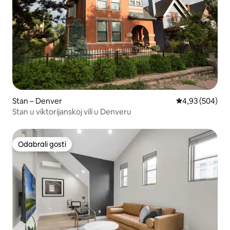
Stan – Denver
Prosječna ocjen
4,93 (504)
Stan u viktorijanskoj vili u Denveru
Odabrali gosti
Odabrali gosti