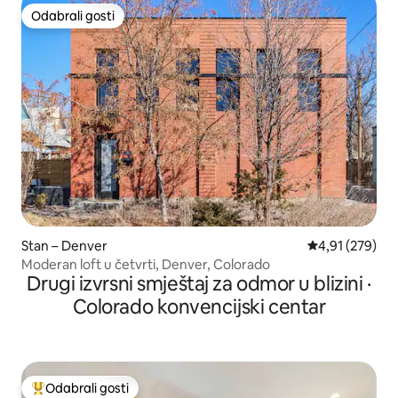
Odabrali gosti
Odabrali gosti
Stan – Denver
Prosječna ocjen
4,91 (279)
Moderan loft u četvrti, Denver, Colorado
Drugi izvrsni smještaj za odmor u blizini ·
Colorado konvencijski centar
Odabrali gosti
Među najviše rangiranima s oznakom „Odabrali gosti”