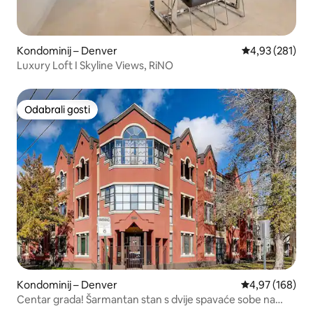
Kondominij – Denver
Prosječna ocjen
4,93 (281)
Luxury Loft I Skyline Views, RiNO
Odabrali gosti
Odabrali gosti
Kondominij – Denver
Prosječna ocjen
4,97 (168)
Centar grada! Šarmantan stan s dvije spavaće sobe na
prvom katu.