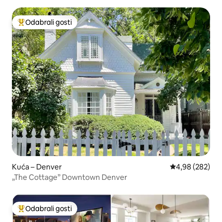
Odabrali gosti
Među najviše rangiranima s oznakom „Odabrali gosti”
Kuća – Denver
Prosječna ocjen
4,98 (282)
„The Cottage” Downtown Denver
Odabrali gosti
Među najviše rangiranima s oznakom „Odabrali gosti”