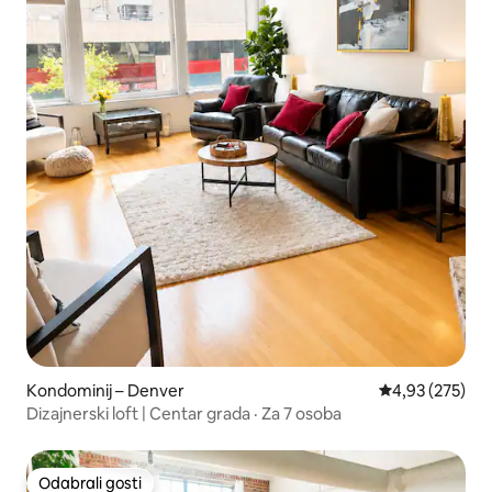
Kondominij – Denver
Prosječna ocjen
4,93 (275)
Dizajnerski loft | Centar grada · Za 7 osoba
Odabrali gosti