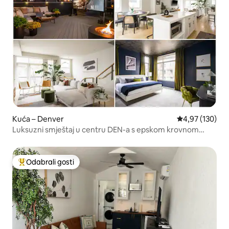
Kuća – Denver
Prosječna ocjen
4,97 (130)
Luksuzni smještaj u centru DEN-a s epskom krovnom
terasom
Odabrali gosti
Među najviše rangiranima s oznakom „Odabrali gosti”