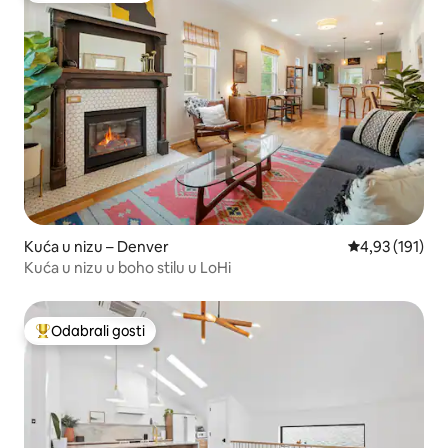
Kuća u nizu – Denver
Prosječna ocjen
4,93 (191)
Kuća u nizu u boho stilu u LoHi
Odabrali gosti
Među najviše rangiranima s oznakom „Odabrali gosti”