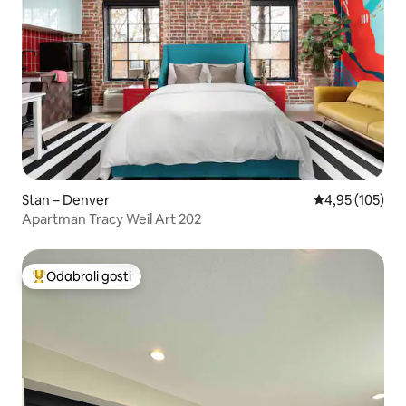
Stan – Denver
Prosječna ocjen
4,95 (105)
Apartman Tracy Weil Art 202
Odabrali gosti
Među najviše rangiranima s oznakom „Odabrali gosti”