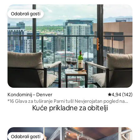
Odabrali gosti
Odabrali gosti
Kondominij – Denver
Prosječna ocjen
4,94 (142)
*16 Glava za tuširanje Parni tuš! Nevjerojatan pogled na
Kuće prikladne za obitelji
planine!
Odabrali gosti
Odabrali gosti