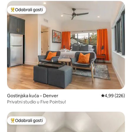
Odabrali gosti
Među najviše rangiranima s oznakom „Odabrali gosti”
Gostinjska kuća – Denver
Prosječna ocjen
4,99 (226)
Privatni studio u Five Pointsu!
Odabrali gosti
Među najviše rangiranima s oznakom „Odabrali gosti”