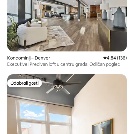
Kondominij – Denver
Prosječna ocjen
4,84 (136)
Executive! Predivan loft u centru grada! Odličan pogled
Odabrali gosti
Odabrali gosti