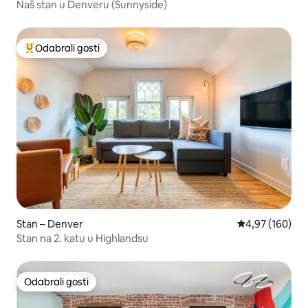
Naš stan u Denveru (Sunnyside)
Odabrali gosti
Među najviše rangiranima s oznakom „Odabrali gosti”
Stan – Denver
Prosječna ocjen
4,97 (160)
Stan na 2. katu u Highlandsu
Odabrali gosti
Odabrali gosti