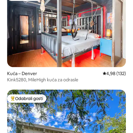
Kuća – Denver
Prosječna ocjen
4,98 (132)
Kink5280, MileHigh kuća za odrasle
Odabrali gosti
Među najviše rangiranima s oznakom „Odabrali gosti”