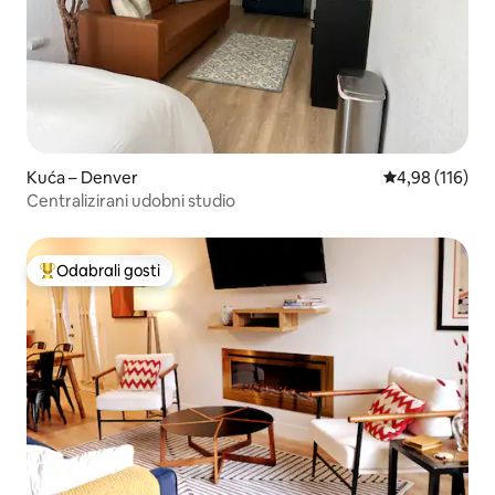
Kuća – Denver
Prosječna ocjen
4,98 (116)
Centralizirani udobni studio
Odabrali gosti
Među najviše rangiranima s oznakom „Odabrali gosti”