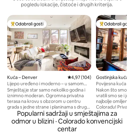
pogledu lokacije, čistoće i drugih kriterija.
Odabrali gosti
Odabrali gosti
Među najviše rangiranima s oznakom „Odabrali gosti”
Među najviše ran
Kuća – Denver
Prosječna ocjena: 4,97/5, recenzi
4,97 (104)
Gostinjska kuća –
Lijepo uređeno i moderno – u samom
Povijesna kuća s ko
centru
četvrti Denvera
Smještaj je star samo nekoliko godina i
Nakon što smo 2 god
iznimno moderan. Ogromna privatna
vratili smo se i još 
terasa na krovu s obzorom u centru
najbolje omiljen A
grada s jedne strane i planinama s druge
Coloradu! Privatnost je smještena u
Popularni sadržaji u smještajima za
strane. Velik broj parkirališnih mjesta
stražnjem vrtu ve
ispred kuće. Lokacija. Lokacija. Lokacija.
Pješačka udaljeno
odmor u blizini · Colorado konvencijski
Većina atrakcija u centru grada udaljena
pivovara/restorana. U blizini RiNoa
centar
je samo 15 - 30 minuta hoda, uključujući:
svojim obrtničkim