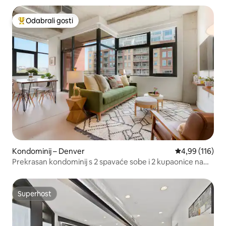
Odabrali gosti
Među najviše rangiranima s oznakom „Odabrali gosti”
Kondominij – Denver
Prosječna ocjen
4,99 (116)
Prekrasan kondominij s 2 spavaće sobe i 2 kupaonice na
idealnoj lokaciji u centru grada
Superhost
Superhost