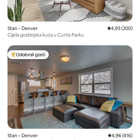
Stan – Denver
Prosječna ocjen
4,93 (200)
Cijela gostinjska kuća u Curtis Parku
Odabrali gosti
Među najviše rangiranima s oznakom „Odabrali gosti”
Stan – Denver
Prosječna ocjen
4,96 (416)