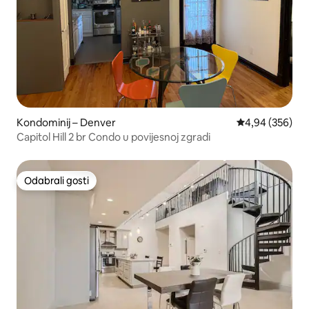
Kondominij – Denver
Prosječna ocjen
4,94 (356)
Capitol Hill 2 br Condo u povijesnoj zgradi
Odabrali gosti
Odabrali gosti