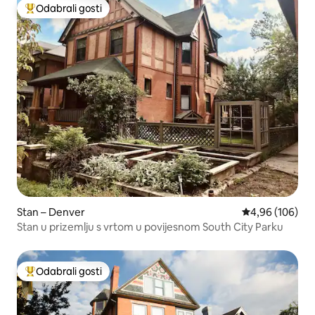
Odabrali gosti
Među najviše rangiranima s oznakom „Odabrali gosti”
Stan – Denver
Prosječna ocjen
4,96 (106)
Stan u prizemlju s vrtom u povijesnom South City Parku
Odabrali gosti
Među najviše rangiranima s oznakom „Odabrali gosti”