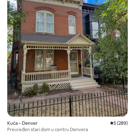
Kuća – Denver
Prosječna oc
5 (289)
Preuređen stari dom u centru Denvera