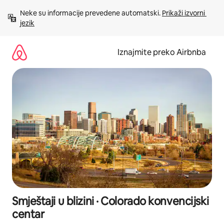
Prijeđi
Neke su informacije prevedene automatski. 
Prikaži izvorni 
na
jezik
sadržaj
Iznajmite preko Airbnba
Smještaji u blizini · Colorado konvencijski
centar