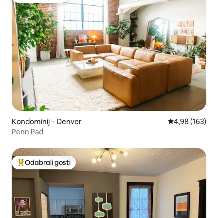
Odabrali gosti
Kondominij – Denver
Prosječna ocjen
4,98 (163)
Penn Pad
Odabrali gosti
Među najviše rangiranima s oznakom „Odabrali gosti”