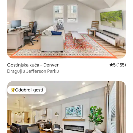
Gostinjska kuća – Denver
Prosječna o
5 (155)
Dragulj u Jefferson Parku
Odabrali gosti
Među najviše rangiranima s oznakom „Odabrali gosti”