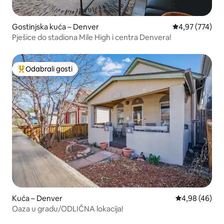
Gostinjska kuća – Denver
Prosječna ocjen
4,97 (774)
Pješice do stadiona Mile High i centra Denvera!
Odabrali gosti
Među najviše rangiranima s oznakom „Odabrali gosti”
Kuća – Denver
Prosječna ocje
4,98 (46)
Oaza u gradu/ODLIČNA lokacija!