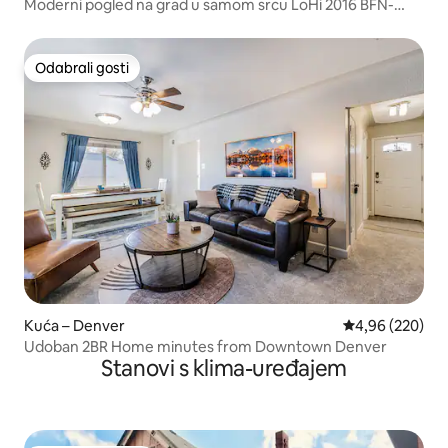
Moderni pogled na grad u samom srcu LoHi 2016 BFN-
0008531
Odabrali gosti
Odabrali gosti
Kuća – Denver
Prosječna ocjen
4,96 (220)
Udoban 2BR Home minutes from Downtown Denver
Stanovi s klima-uređajem