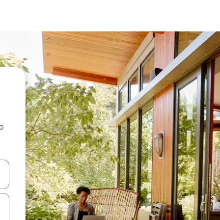
ao
dati koristeći se strelicama prema gore i prema dolje, kao i dodirom i