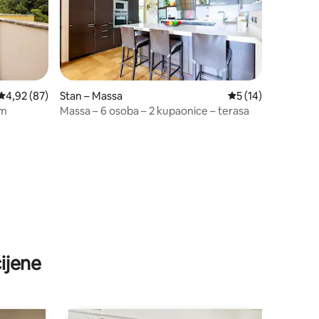
Prosječna ocjena: 4,92/5, recenzija: 87
4,92 (87)
Stan – Massa
Prosječna ocjena: 5
5 (14)
om
Massa – 6 osoba – 2 kupaonice – terasa
ijene