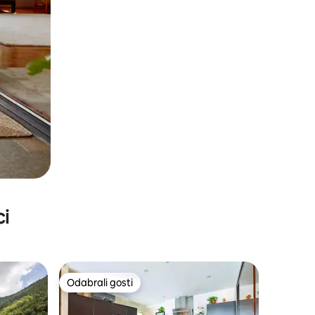
ci
Odabrali gosti
Odabrali gosti