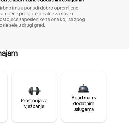
irbnb ima u ponudi dobro opremljene
tambene prostore idealne za nove i
ostojeće zaposlenike te one koji se zbog
osla sele u drugi grad.
 najam
Apartman s
Prostorija za
dodatnim
vježbanje
uslugama