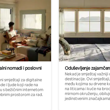
alni nomadi i poslovni
Oduševljenje zajamče
Nekad je smještaj važniji
destinacije. Ovi smještaji
i smještaji za digitalne
među kojima su drvene k
e i ljude koji rade na
na liticama i kuće na bro
nu s bežičnim internetom
mirnom okruženju, obiluj
ebnim prostorom za rad.
jedinstvenim značajkama