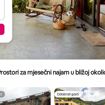
rostori za mjesečni najam u bližoj okoli
st
Odabrali gosti
st
Odabrali gosti