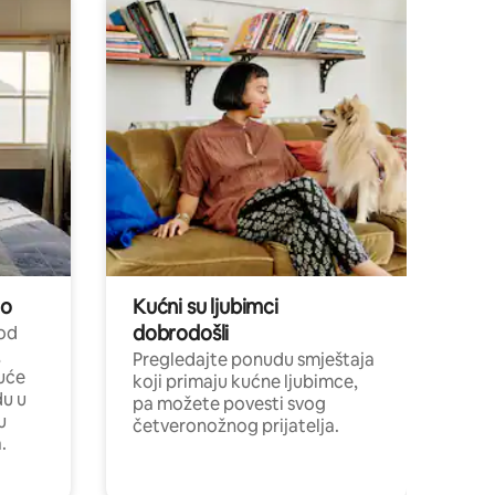
no
Kućni su ljubimci
dobrodošli
 od
,
Pregledajte ponudu smještaja
uće
koji primaju kućne ljubimce,
du u
pa možete povesti svog
u
četveronožnog prijatelja.
.