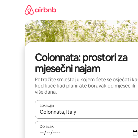
Prijeđi
na
sadržaj
Colonnata: prostori za
mjesečni najam
Potražite smještaj u kojem ćete se osjećati k
kod kuće kad planirate boravak od mjesec ili
više dana.
Lokacija
Kada budu dostupni rezultati, moći ćete ih pregle
Dolazak