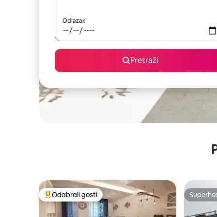
Odlazak
Pretraži
P
Odabrali gosti
Superho
Među najviše rangiranima s oznakom „Odabrali gosti”
Superho