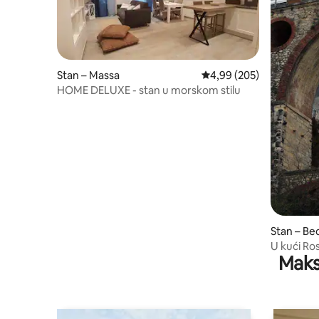
Stan – Massa
Prosječna ocjena: 4,99/5
4,99 (205)
HOME DELUXE - stan u morskom stilu
Stan – Be
U kući Ros
Maks