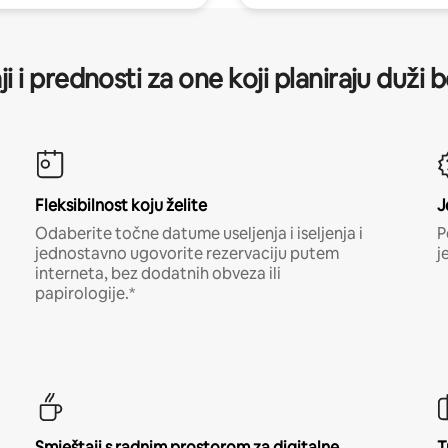
ji i prednosti za one koji planiraju duži 
Fleksibilnost koju želite
J
Odaberite točne datume useljenja i iseljenja i
P
jednostavno ugovorite rezervaciju putem
j
interneta, bez dodatnih obveza ili
papirologije.*
Smještaji s radnim prostorom za digitalne
T