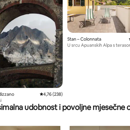
, recenzija: 205
Stan – Colonnata
U srcu Apuanskih Alpa s teras
dizzano
Prosječna ocjena: 4,76/5, recenzija: 238
4,76 (238)
i
imalna udobnost i povoljne mjesečne c