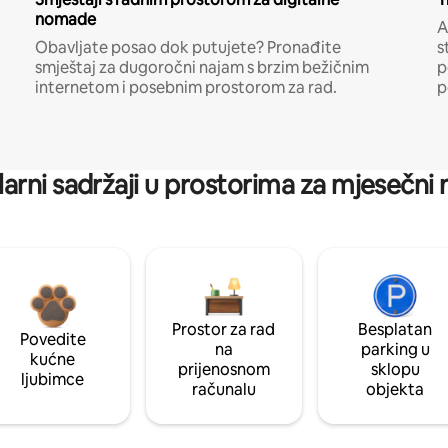
nomade
A
Obavljate posao dok putujete? Pronađite
s
smještaj za dugoročni najam s brzim bežičnim
p
internetom i posebnim prostorom za rad.
p
arni sadržaji u prostorima za mjesečni
Prostor za rad
Besplatan
Povedite
na
parking u
kućne
prijenosnom
sklopu
ljubimce
računalu
objekta