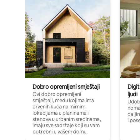
Dobro opremljeni smještaji
Digit
ljudi
Ovi dobro opremljeni
smještaji, među kojima ima
Udobn
drvenih kuća na mirnim
nomad
lokacijama u planinama i
dalji
stanova u urbanim sredinama,
i pos
imaju sve sadržaje koji su vam
potrebni u vašem domu.