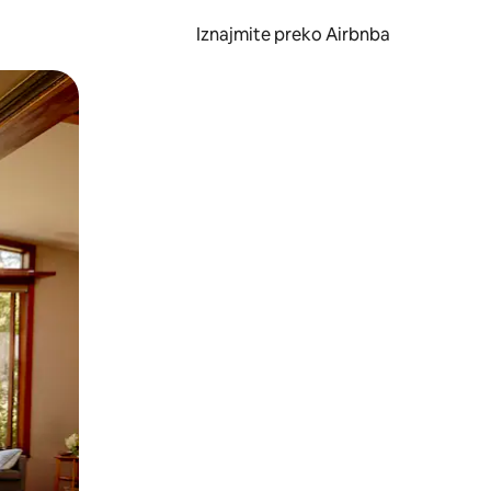
Iznajmite preko Airbnba
li prelaskom prstom po zaslonu.