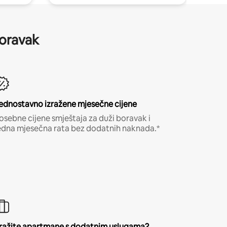
boravak
ednostavno izražene mjesečne cijene
osebne cijene smještaja za duži boravak i
edna mjesečna rata bez dodatnih naknada.*
ražite apartmane s dodatnim uslugama?