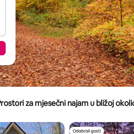
rostori za mjesečni najam u bližoj okoli
st
Odabrali gosti
st
Odabrali gosti