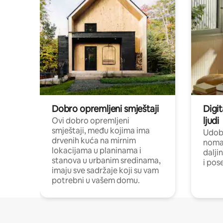
Dobro opremljeni smještaji
Digit
ljudi
Ovi dobro opremljeni
smještaji, među kojima ima
Udobn
drvenih kuća na mirnim
nomad
lokacijama u planinama i
dalji
stanova u urbanim sredinama,
i pos
imaju sve sadržaje koji su vam
potrebni u vašem domu.