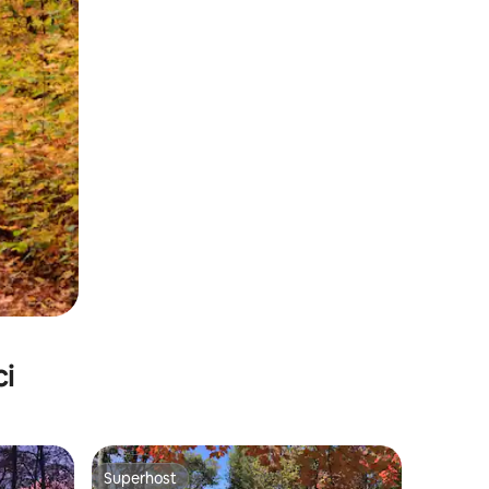
ci
Superhost
Superhost