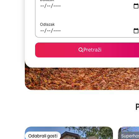
Odlazak
Pretraži
P
Odabrali gosti
Superho
Odabrali gosti
Superho