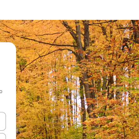
ao
dati koristeći se strelicama prema gore i prema dolje, kao i dodirom i