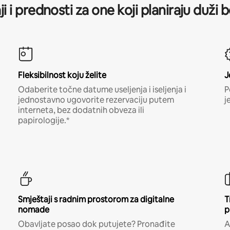
ji i prednosti za one koji planiraju duži 
Fleksibilnost koju želite
J
Odaberite točne datume useljenja i iseljenja i
P
jednostavno ugovorite rezervaciju putem
j
interneta, bez dodatnih obveza ili
papirologije.*
Smještaji s radnim prostorom za digitalne
T
nomade
p
Obavljate posao dok putujete? Pronađite
A