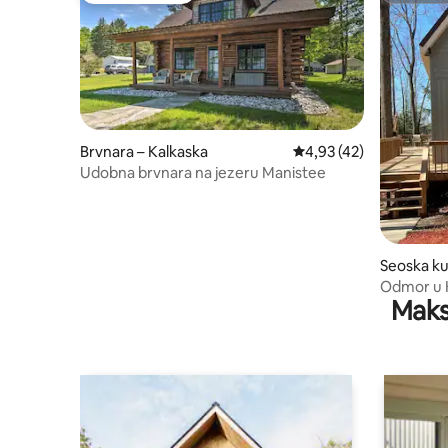
Brvnara – Kalkaska
Prosječna ocjena: 4,93/
4,93 (42)
Udobna brvnara na jezeru Manistee
Seoska ku
Odmor u K
Maks
sjeveru M