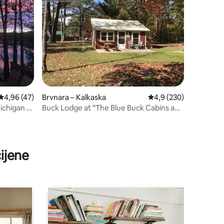
Prosječna ocjena: 4,96/5, recenzija: 47
4,96 (47)
Brvnara – Kalkaska
Prosječna ocjena: 4,9/
4,9 (230)
chigan -
Buck Lodge at “The Blue Buck Cabins and
RV Camp”
ijene