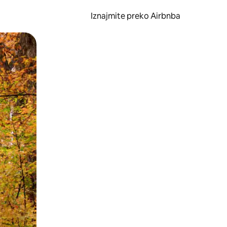
Iznajmite preko Airbnba
li prelaskom prstom po zaslonu.