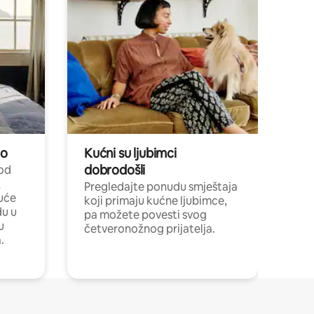
no
Kućni su ljubimci
dobrodošli
 od
,
Pregledajte ponudu smještaja
uće
koji primaju kućne ljubimce,
du u
pa možete povesti svog
u
četveronožnog prijatelja.
.