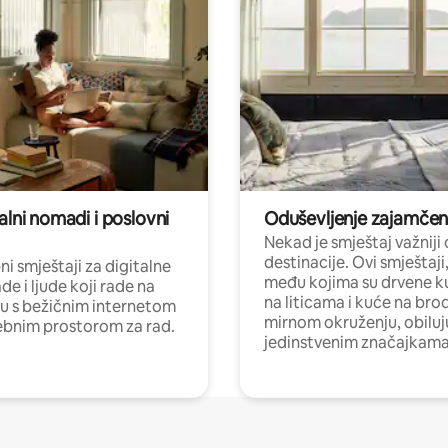
alni nomadi i poslovni
Oduševljenje zajamče
Nekad je smještaj važniji
destinacije. Ovi smještaji
i smještaji za digitalne
među kojima su drvene k
e i ljude koji rade na
na liticama i kuće na bro
nu s bežičnim internetom
mirnom okruženju, obiluj
ebnim prostorom za rad.
jedinstvenim značajkama