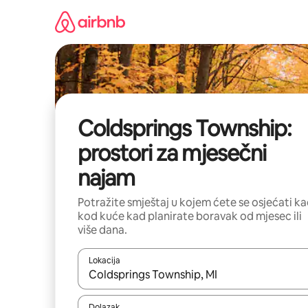
Prijeđi
na
sadržaj
Coldsprings Township:
prostori za mjesečni
najam
Potražite smještaj u kojem ćete se osjećati k
kod kuće kad planirate boravak od mjesec ili
više dana.
Lokacija
Kada budu dostupni rezultati, moći ćete ih pregle
Dolazak