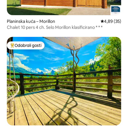
Planinska kuća – Morillon
Prosječna ocje
4,89 (35)
Chalet 10 pers 4 ch. Selo Morillon klasificirano * * *
Odabrali gosti
Među najviše rangiranima s oznakom „Odabrali gosti”