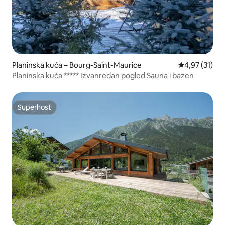
Planinska kuća – Bourg-Saint-Maurice
Prosječna ocje
4,97 (31)
Planinska kuća ***** Izvanredan pogled Sauna i bazen
Superhost
Superhost