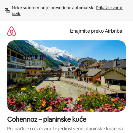
Prijeđi
Neke su informacije prevedene automatski. 
Prikaži izvorni 
na
jezik
sadržaj
Iznajmite preko Airbnba
Cohennoz – planinske kuće
Pronađite i rezervirajte jedinstvene planinske kuće na