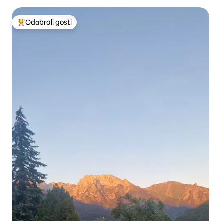
Odabrali gosti
Među najviše rangiranima s oznakom „Odabrali gosti”