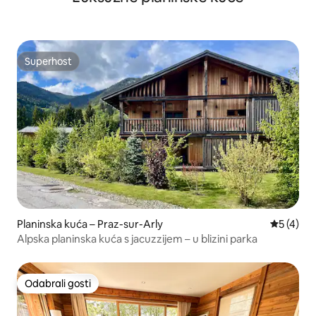
Superhost
Superhost
Planinska kuća – Praz-sur-Arly
Prosječna
5 (4)
Alpska planinska kuća s jacuzzijem – u blizini parka
Odabrali gosti
Odabrali gosti