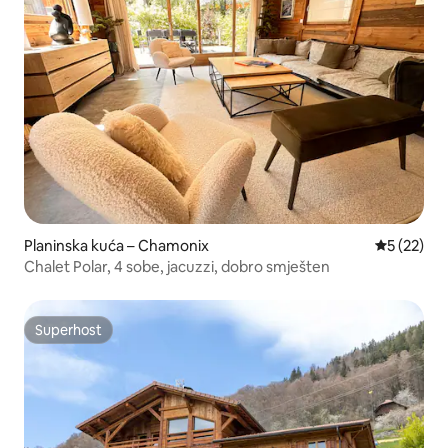
Planinska kuća – Chamonix
Prosječna 
5 (22)
Chalet Polar, 4 sobe, jacuzzi, dobro smješten
Superhost
Superhost