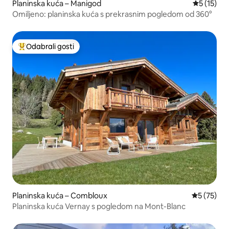
Planinska kuća – Manigod
Prosječna 
5 (15)
Omiljeno: planinska kuća s prekrasnim pogledom od 360°
Odabrali gosti
Među najviše rangiranima s oznakom „Odabrali gosti”
Planinska kuća – Combloux
Prosječna 
5 (75)
Planinska kuća Vernay s pogledom na Mont-Blanc