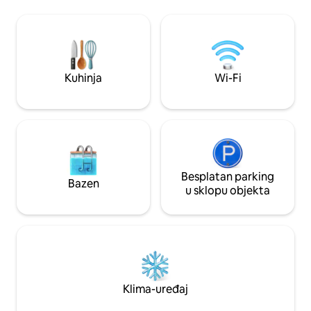
osami, ali u blizini
(700 m), skijaške 
Privatni parking. Svjetao i prozračan
dnevni boravak / k
nova ručno izrađen
površinama i mod
Kuhinja
Wi-Fi
Besplatan parking
Bazen
u sklopu objekta
Klima-uređaj