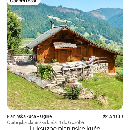
Odabrali gosti
Odabrali gosti
Planinska kuća – Ugine
Prosječna ocje
4,94 (31)
Obiteljska planinska kuća, 4 do 6 osoba
Luksuzne planinske kuće