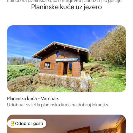
Luksuzna planinska kuća u Megèveu | Jacuzzi | 10 gostiju
Planinske kuće uz jezero
Planinska kuća – Verchaix
Udobna i svijetla planinska kuća na dobroj lokaciji s
pogledom na planine
Odabrali gosti
Među najviše rangiranima s oznakom „Odabrali gosti”