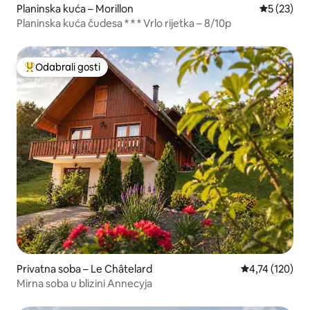
Planinska kuća – Morillon
Prosječna 
5 (23)
Planinska kuća čudesa * * * Vrlo rijetka – 8/10p
Odabrali gosti
Među najviše rangiranima s oznakom „Odabrali gosti”
Privatna soba – Le Châtelard
Prosječna ocjen
4,74 (120)
Mirna soba u blizini Annecyja