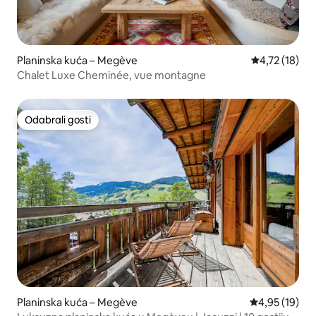
Planinska kuća – Megève
Prosječna ocj
4,72 (18)
Chalet Luxe Cheminée, vue montagne
Odabrali gosti
Odabrali gosti
Planinska kuća – Megève
Prosječna ocje
4,95 (19)