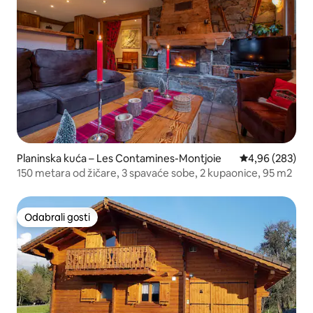
Planinska kuća – Les Contamines-Montjoie
Prosječna ocjen
4,96 (283)
150 metara od žičare, 3 spavaće sobe, 2 kupaonice, 95 m2
Odabrali gosti
Odabrali gosti