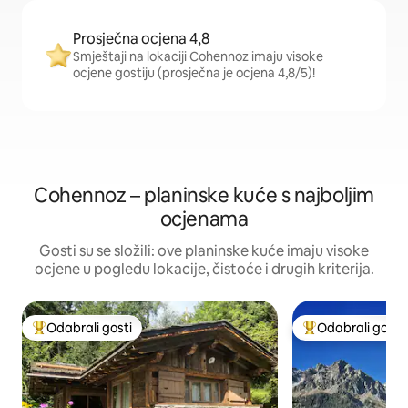
Prosječna ocjena 4,8
Smještaji na lokaciji Cohennoz imaju visoke
ocjene gostiju (prosječna je ocjena 4,8/5)!
Cohennoz – planinske kuće s najboljim
ocjenama
Gosti su se složili: ove planinske kuće imaju visoke
ocjene u pogledu lokacije, čistoće i drugih kriterija.
Odabrali gosti
Odabrali gosti
Među najviše rangiranima s oznakom „Odabrali gosti”
Među najviše ran