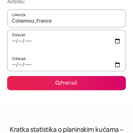
Airbnbu
Lokacija
Kada budu dostupni rezultati, moći ćete ih pregledati koristeći
Dolazak
Odlazak
Pretraži
Kratka statistika o planinskim kućama –