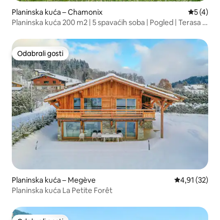
Planinska kuća – Chamonix
Prosječna
5 (4)
Planinska kuća 200 m2 | 5 spavaćih soba | Pogled | Terasa i
vrt
Odabrali gosti
Odabrali gosti
Planinska kuća – Megève
Prosječna ocje
4,91 (32)
Planinska kuća La Petite Forêt