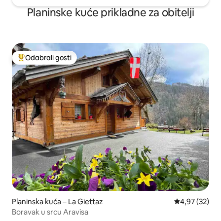
Planinske kuće prikladne za obitelji
Odabrali gosti
Među najviše rangiranima s oznakom „Odabrali gosti”
Planinska kuća – La Giettaz
Prosječna ocje
4,97 (32)
Boravak u srcu Aravisa