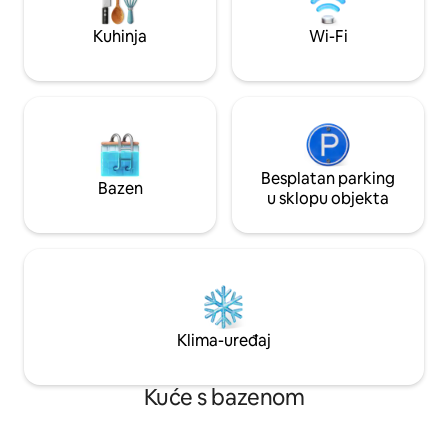
Opustite se na trijemu ili se okupite u
Uživajte u omekša
prostranim unutarnjim prostorijama.
Broj dozvole za kr
Kuhinja
Wi-Fi
Ugodan i srdačan smještaj u kojem će se
stvoriti uspomene za cijeli život.
Besplatan parking
Bazen
u sklopu objekta
Klima-uređaj
Kuće s bazenom