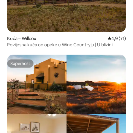
Kuća – Willcox
Prosječna oc
4,9 (71)
Povijesna kuća od opeke u Wine Countryju | U blizini
planina Chiricahua
Superhost
Superhost