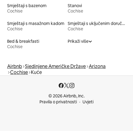
Smještaji s bazenom
Stanovi
Cochise
Cochise
Smještaji s masažnom kadom
Smještaji s uključenim doručkom
Cochise
Cochise
Bed & breakfasti
Prikaži više
Cochise
Airbnb
Sjedinjene Američke Države
Arizona
Cochise
Kuće
© 2026 Airbnb, Inc.
Pravila o privatnosti
Uvjeti