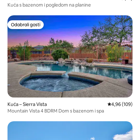
Kuća s bazenom i pogledom na planine
Odabrali gosti
Odabrali gosti
Kuća – Sierra Vista
Prosječna ocjen
4,96 (109)
Mountain Vista 4 BDRM Dom s bazenom i spa