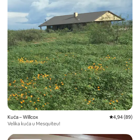
Kuća – Willcox
Prosječna ocje
4,94 (89)
Velika kuća u Mesquiteu!