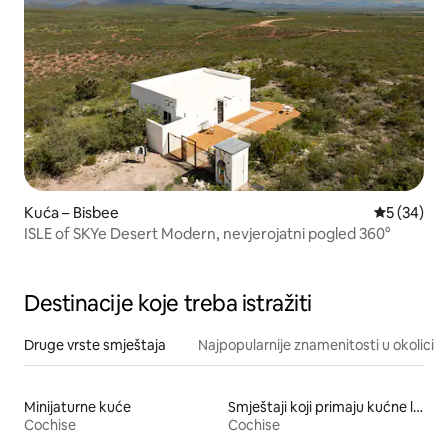
Kuća – Bisbee
Prosječna o
5 (34)
ISLE of SKYe Desert Modern, nevjerojatni pogled 360°
Destinacije koje treba istražiti
Druge vrste smještaja
Najpopularnije znamenitosti u okolici
Minijaturne kuće
Smještaji koji primaju kućne ljubimce
Cochise
Cochise