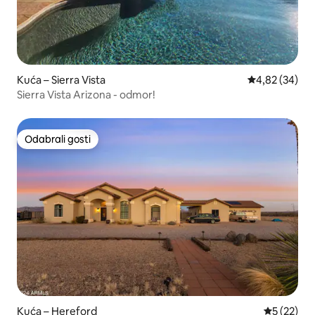
Kuća – Sierra Vista
Prosječna ocje
4,82 (34)
Sierra Vista Arizona - odmor!
Odabrali gosti
Odabrali gosti
Kuća – Hereford
Prosječna 
5 (22)