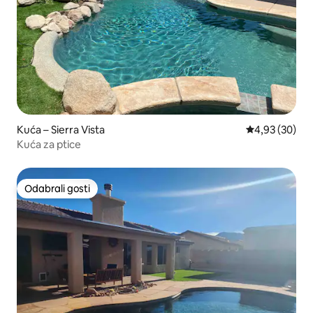
Kuća – Sierra Vista
Prosječna ocje
4,93 (30)
Kuća za ptice
Odabrali gosti
Odabrali gosti