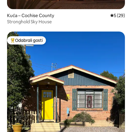
Kuća – Cochise County
Prosječna o
5 (29)
Stronghold Sky House
Odabrali gosti
Među najviše rangiranima s oznakom „Odabrali gosti”