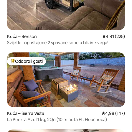
Kuća – Benson
Prosječna ocjen
4,91 (225)
Svijetle i opuštajuće 2 spavaće sobe u blizini svega!
Odabrali gosti
Među najviše rangiranima s oznakom „Odabrali gosti”
Kuća – Sierra Vista
Prosječna ocjen
4,98 (147)
La Puerta Azul 1 kg, 2Qn (10 minuta Ft. Huachuca)