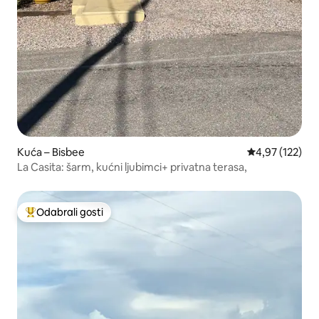
Kuća – Bisbee
Prosječna ocjen
4,97 (122)
La Casita: šarm, kućni ljubimci+ privatna terasa,
Odabrali gosti
Među najviše rangiranima s oznakom „Odabrali gosti”