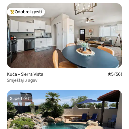
Odabrali gosti
Među najviše rangiranima s oznakom „Odabrali gosti”
Kuća – Sierra Vista
Prosječna o
5 (56)
Smještaj u agavi
Superhost
Superhost