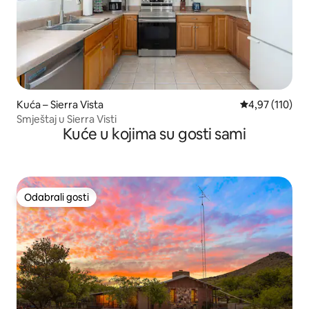
Kuća – Sierra Vista
Prosječna ocjen
4,97 (110)
Smještaj u Sierra Visti
Kuće u kojima su gosti sami
Odabrali gosti
Odabrali gosti