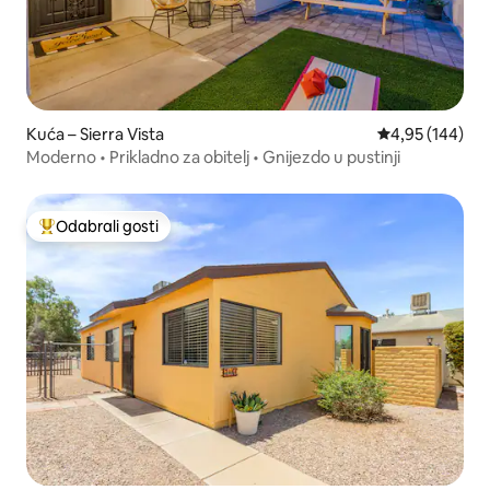
Kuća – Sierra Vista
Prosječna ocjen
4,95 (144)
Moderno • Prikladno za obitelj • Gnijezdo u pustinji
Odabrali gosti
Među najviše rangiranima s oznakom „Odabrali gosti”