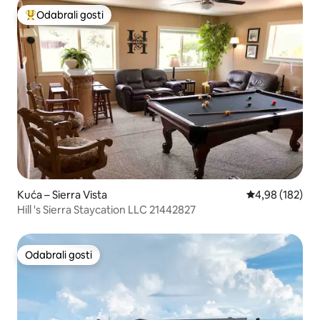
Odabrali gosti
Među najviše rangiranima s oznakom „Odabrali gosti”
Kuća – Sierra Vista
Prosječna ocjen
4,98 (182)
Hill 's Sierra Staycation LLC 21442827
Odabrali gosti
Odabrali gosti