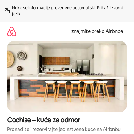
Prijeđi
Neke su informacije prevedene automatski. 
Prikaži izvorni 
na
jezik
sadržaj
Iznajmite preko Airbnba
Cochise – kuće za odmor
Pronađite i rezervirajte jedinstvene kuće na Airbnbu