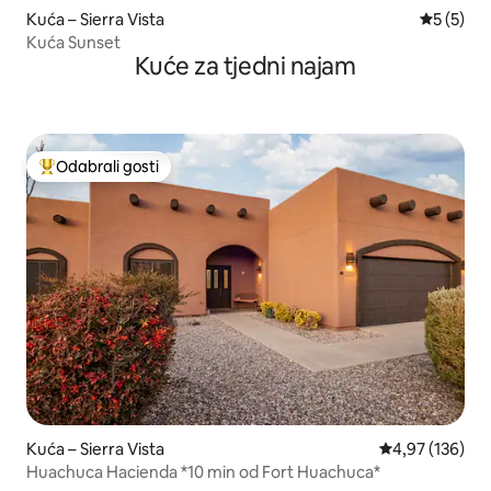
Kuća – Sierra Vista
Prosječna
5 (5)
Kuća Sunset
Kuće za tjedni najam
Odabrali gosti
Među najviše rangiranima s oznakom „Odabrali gosti”
Kuća – Sierra Vista
Prosječna ocjen
4,97 (136)
Huachuca Hacienda *10 min od Fort Huachuca*