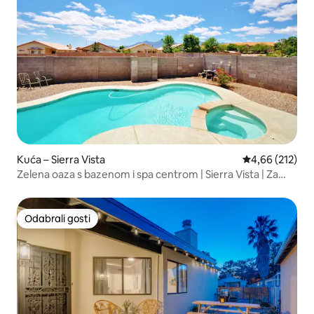
Kuća – Sierra Vista
Prosječna ocjen
4,66 (212)
Zelena oaza s bazenom i spa centrom | Sierra Vista | Za
8 osoba
Odabrali gosti
Odabrali gosti