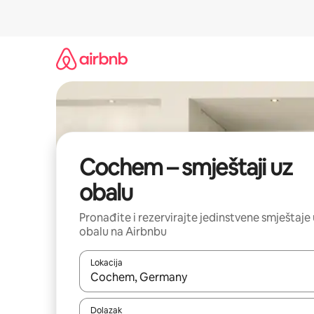
Prijeđi
na
sadržaj
Cochem – smještaji uz
obalu
Pronađite i rezervirajte jedinstvene smještaje
obalu na Airbnbu
Lokacija
Kada budu dostupni rezultati, moći ćete ih pregle
Dolazak