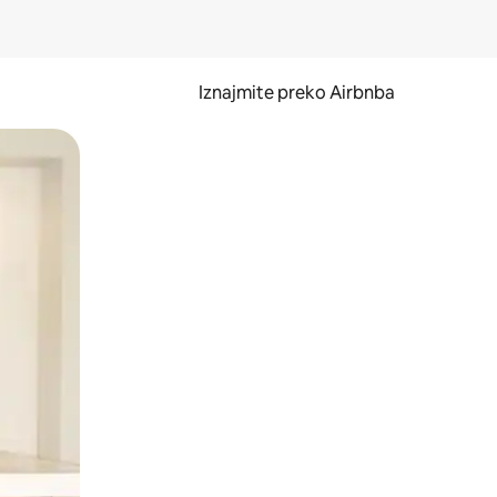
Iznajmite preko Airbnba
li prelaskom prstom po zaslonu.