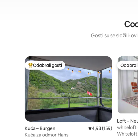
Coc
Gosti su se složili: o
Odabrali gosti
Odabrali
Među najviše rangiranima s oznakom „Odabrali gosti”
Odabrali
Loft – Ne
whiteloft 
Kuća – Burgen
Prosječna ocjena: 4,93/5
4,93 (159)
Whiteloft 
Kuća za odmor Hahs