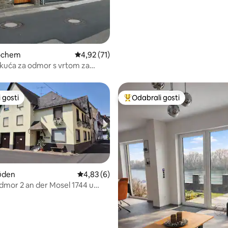
ochem
Prosječna ocjena: 4,92/5, recenzija: 71
4,92 (71)
kuća za odmor s vrtom za
i 2 garaže
 gosti
Odabrali gosti
 gosti
Među najviše rangiranima s oz
üden
Prosječna ocjena: 4,83/5, recenzija: 6
4,83 (6)
dmor 2 an der Mosel 1744 u
ochema