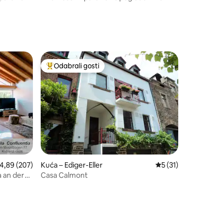
Mosel i dvorac
Odabrali gosti
Među najviše rangiranima s oznakom „Odabrali gosti”
rosječna ocjena: 4,89/5, recenzija: 207
4,89 (207)
Kuća – Ediger-Eller
Prosječna ocjena: 5
5 (31)
a an der
Casa Calmont