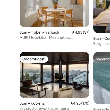
Stan – Traben-Trarbach
Prosječna ocjena: 4,95/
4,95 (37)
AURI Moselblick | Mezoneta s
Stan – C
panoramskim pogledom
Burghaus 
Odabrali gosti
Superho
Odabrali gosti
Superho
Stan – Koblenz
Prosječna ocjena: 4,95/5
4,95 (170)
sky studio fewo-klausenberg
Stan – G