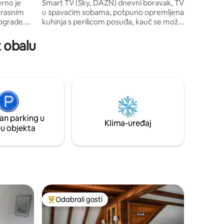
rno je
Smart TV (Sky, DAZN) dnevni boravak, TV
ćemo prim
krasnim
u spavaćim sobama, potpuno opremljena
Dođite i 
ograde.
kuhinja s perilicom posuđa, kauč se može
koristiti kao kauč na razvlačenje za jednu
potpunosti
osobu, natkriveni balkon s pogledom na
z obalu
ćnicom,
Mosel, bicikl, garaža za motocikle, dječji
icom,
kreveti i stolice za hranjenje na zahtjev,
vodu i
igralište, biciklistička staza izravno od
ći kavu
kuće, parking, supermarketi 800 m, put
do grada bez uspona, djeca su
ni kreveti
dobrodošla! Naknada za gosta/kartica za
ooth
gosta u cijeni uklj.
an parking u
Klima-uređaj
pu objekta
Odabrali gosti
Među najviše rangiranima s oznakom „Odabrali gosti”