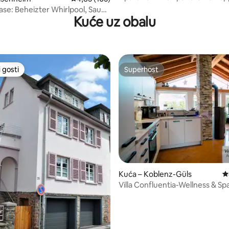
Salzig am Rhein
se: Beheizter Whirlpool, Sauna
Kuće uz obalu
 gosti
Superhost
 gosti
Superhost
5, recenzija: 86
Kuća – Koblenz-Güls
P
Villa Confluentia-Wellness & Sp
Mosel