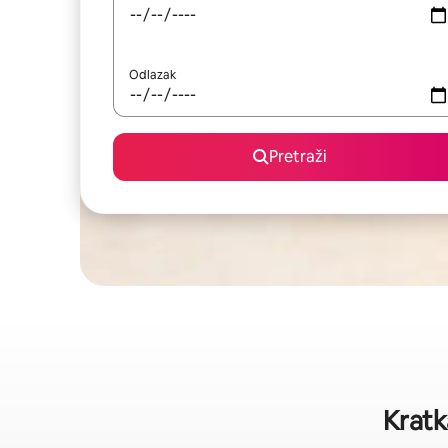
Odlazak
Pretraži
Kratk