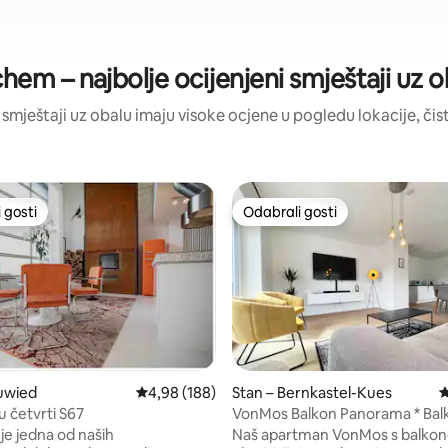
hem – najbolje ocijenjeni smještaji uz o
vi smještaji uz obalu imaju visoke ocjene u pogledu lokacije, čist
 gosti
Odabrali gosti
 gosti
Odabrali gosti
uwied
Prosječna ocjena: 4,98/5, recenzija: 188
4,98 (188)
Stan – Bernkastel-Kues
P
u četvrti S67
VonMos Balkon Panorama * Bal
, recenzija: 159
Nespresso *
je jedna od naših
Naš apartman VonMos s balko