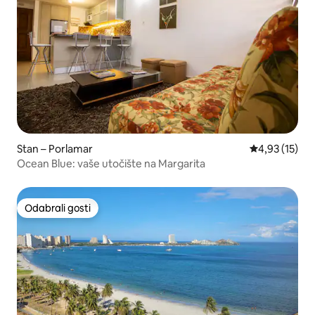
Stan – Porlamar
Prosječna ocje
4,93 (15)
Ocean Blue: vaše utočište na Margarita
Odabrali gosti
Odabrali gosti