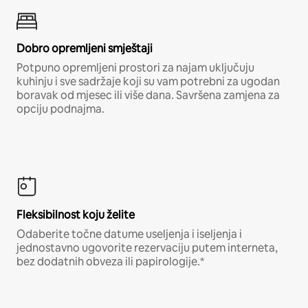
Dobro opremljeni smještaji
Potpuno opremljeni prostori za najam uključuju
kuhinju i sve sadržaje koji su vam potrebni za ugodan
boravak od mjesec ili više dana. Savršena zamjena za
opciju podnajma.
Fleksibilnost koju želite
Odaberite točne datume useljenja i iseljenja i
jednostavno ugovorite rezervaciju putem interneta,
bez dodatnih obveza ili papirologije.*