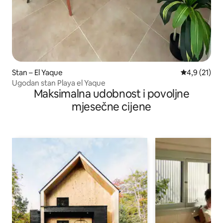
Stan – El Yaque
Prosječna oc
4,9 (21)
Ugodan stan Playa el Yaque
Maksimalna udobnost i povoljne
mjesečne cijene