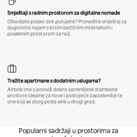
Smještaji s radnim prostorom za digitalne nomade
Obavljate posao dok putujete? Pronađite smještaj za
dugoročni najam s brzim bežičnim internetom i
posebnim prostorom za rad.
Tražite apartmane s dodatnim uslugama?
Airbnb ima u ponudi dobro opremljene stambene
prostore idealne za nove i postojeće zaposlenike te
one koji se zbog posla sele u drugi grad.
Popularni sadržaji u prostorima za