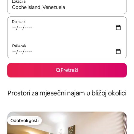
Lokacija
Kada budu dostupni rezultati, moći ćete ih pregledati koristeći
Dolazak
Odlazak
Pretraži
Prostori za mjesečni najam u bližoj okolici
Odabrali gosti
Odabrali gosti