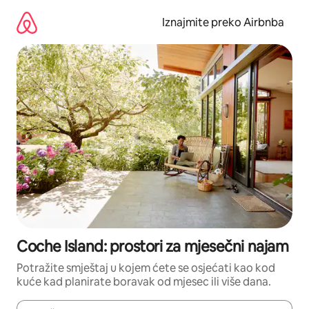
Prijeđi
na
Iznajmite preko Airbnba
sadržaj
Coche Island: prostori za mjesečni najam
Potražite smještaj u kojem ćete se osjećati kao kod
kuće kad planirate boravak od mjesec ili više dana.