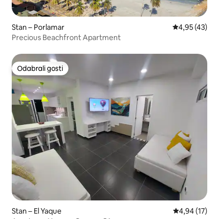
Stan – Porlamar
Prosječna ocje
4,95 (43)
Precious Beachfront Apartment
Odabrali gosti
Odabrali gosti
Stan – El Yaque
Prosječna ocje
4,94 (17)