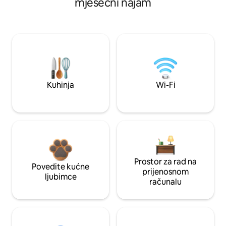
mjesečni najam
Kuhinja
Wi-Fi
Prostor za rad na
Povedite kućne
prijenosnom
ljubimce
računalu