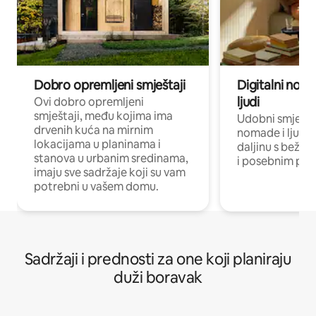
Dobro opremljeni smještaji
Digitalni noma
ljudi
Ovi dobro opremljeni
smještaji, među kojima ima
Udobni smještaj
drvenih kuća na mirnim
nomade i ljude 
lokacijama u planinama i
daljinu s bežič
stanova u urbanim sredinama,
i posebnim pro
imaju sve sadržaje koji su vam
potrebni u vašem domu.
Sadržaji i prednosti za one koji planiraju
duži boravak