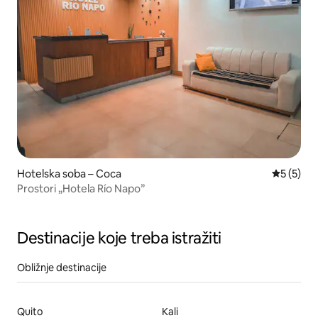
Hotelska soba – Coca
Prosječna
5 (5)
Prostori „Hotela Río Napo”
Destinacije koje treba istražiti
Obližnje destinacije
Quito
Kali