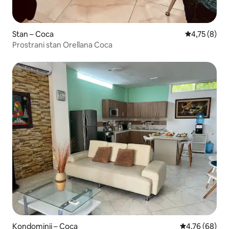
Stan – Coca
Prosječna oc
4,75 (8)
Prostrani stan Orellana Coca
Kondominij – Coca
Prosječna ocje
4,76 (68)