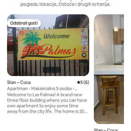
pogledu lokacije, čistoće i drugih kriterija.
Odabrali gosti
Odabrali gosti
Stan – Coca
Prosječna ocjena: 5/5, rece
5 (6)
Apartman - Maksimalno 5 osoba -
Privatno parkiralište
Welcome to Las Palmas! A brand new
three floor building where you can have
own apartment to enjoy some time
away from the city life. The home is 20
minutes away from the airport and the
city of Coca by car. If transportation is
needed to the city of Coca, there is a
Stan – Coca