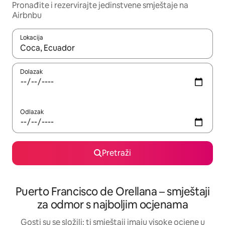
Pronađite i rezervirajte jedinstvene smještaje na
Airbnbu
Lokacija
Kada budu dostupni rezultati, moći ćete ih pregledati koristeći
Dolazak
Odlazak
Pretraži
Puerto Francisco de Orellana – smještaji
za odmor s najboljim ocjenama
Gosti su se složili: ti smještaji imaju visoke ocjene u