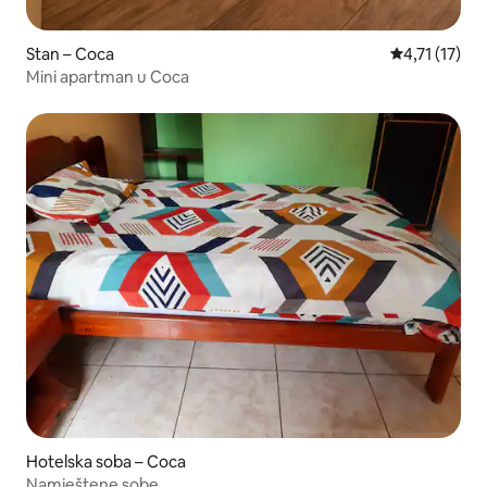
Stan – Coca
Prosječna ocj
4,71 (17)
Mini apartman u Coca
Hotelska soba – Coca
Namještene sobe