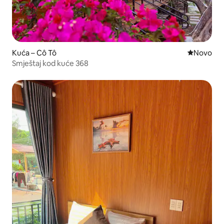
Kuća – Cô Tô
Novi smješ
Novo
Smještaj kod kuće 368