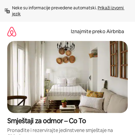
Prijeđi
Neke su informacije prevedene automatski. 
Prikaži izvorni 
na
jezik
sadržaj
Iznajmite preko Airbnba
Smještaji za odmor – Co To
Pronađite i rezervirajte jedinstvene smještaje na