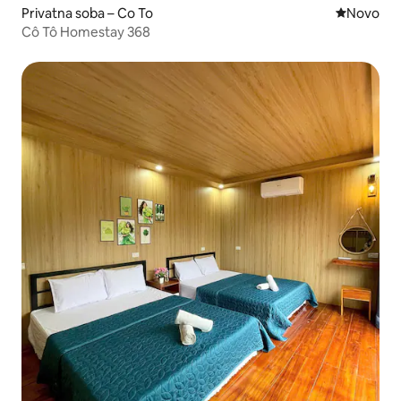
Privatna soba – Co To
Novi smješ
Novo
Cô Tô Homestay 368