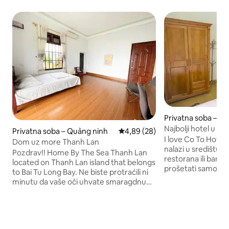
Privatna soba – Cô 
Najbolji hotel u čet
Privatna soba – Quảng ninh
Prosječna ocjena: 4,89/5, recenz
4,89 (28)
love Coto Hotel
I love Co To Hotels
Dom uz more Thanh Lan
nalazi u središtu C
Pozdrav!! Home By The Sea Thanh Lan
restorana ili bar
located on Thanh Lan island that belongs
prošetati samo 3 m
to Bai Tu Long Bay. Ne biste protraćili ni
čiste s bračnim k
minutu da vaše oči uhvate smaragdnu
iznajmljivanja moto
vodu, dah iz nosa, dah iz nosa, da
brodove nastoje pr
isprobaju ukusnu lokalnu hranu, a
praktične i udobne
stopalo izgubljeno u bujnim džunglama i
lijepa djevojka s 
vaša duša upoznaje tople, ljubazne
jezikom pomoći ć