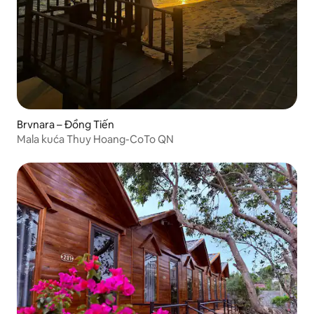
Brvnara – Đồng Tiến
Mala kuća Thuy Hoang-CoTo QN