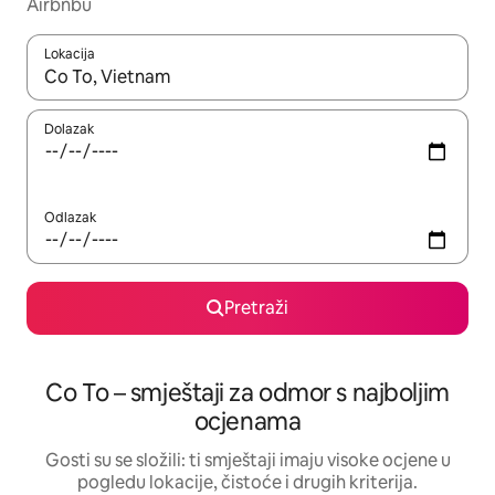
Airbnbu
Lokacija
Kada budu dostupni rezultati, moći ćete ih pregledati koristeći
Dolazak
Odlazak
Pretraži
Co To – smještaji za odmor s najboljim
ocjenama
Gosti su se složili: ti smještaji imaju visoke ocjene u
pogledu lokacije, čistoće i drugih kriterija.