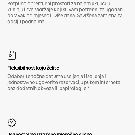
Potpuno opremljeni prostori za najam uključuju
kuhinju i sve sadržaje koji su vam potrebni za ugodan
boravak od mjesec ili više dana. Savršena zamjena za
opciju podnajma.
Fleksibilnost koju želite
Odaberite točne datume useljenja i iseljenja i
jednostavno ugovorite rezervaciju putem interneta,
bez dodatnih obveza ili papirologije.*
Jednostavno izražene mjesečne cijene