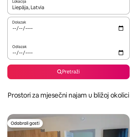
Lokacija
Kada budu dostupni rezultati, moći ćete ih pregledati koristeći
Dolazak
Odlazak
Pretraži
Prostori za mjesečni najam u bližoj okolici
Odabrali gosti
Odabrali gosti