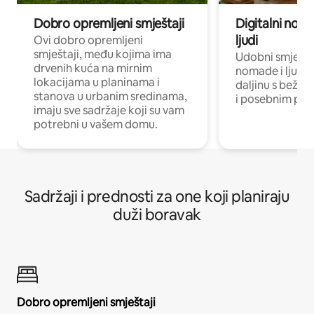
Dobro opremljeni smještaji
Digitalni noma
ljudi
Ovi dobro opremljeni
smještaji, među kojima ima
Udobni smještaj
drvenih kuća na mirnim
nomade i ljude 
lokacijama u planinama i
daljinu s bežič
stanova u urbanim sredinama,
i posebnim pro
imaju sve sadržaje koji su vam
potrebni u vašem domu.
Sadržaji i prednosti za one koji planiraju
duži boravak
Dobro opremljeni smještaji