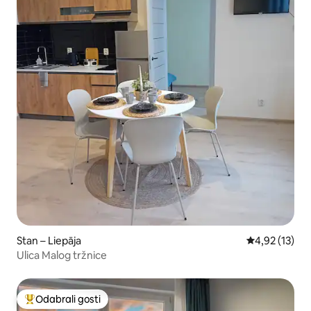
Stan – Liepāja
Prosječna ocje
4,92 (13)
Ulica Malog tržnice
Odabrali gosti
Među najviše rangiranima s oznakom „Odabrali gosti”