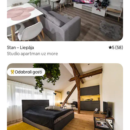
Stan – Liepāja
Prosječna o
5 (58)
Studio apartman uz more
Odabrali gosti
Među najviše rangiranima s oznakom „Odabrali gosti”