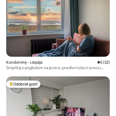
Kondominij – Liepāja
Prosječna 
5 (32)
Smještaj s pogledom na jezero, predivni izlazci sunca i
besplatan parking
Odabrali gosti
Među najviše rangiranima s oznakom „Odabrali gosti”