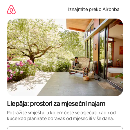
Prijeđi
na
Iznajmite preko Airbnba
sadržaj
Liepāja: prostori za mjesečni najam
Potražite smještaj u kojem ćete se osjećati kao kod
kuće kad planirate boravak od mjesec ili više dana.