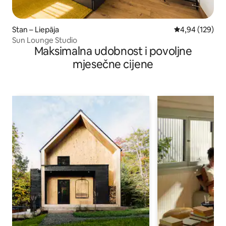
Stan – Liepāja
Prosječna ocjen
4,94 (129)
Sun Lounge Studio
Maksimalna udobnost i povoljne
mjesečne cijene