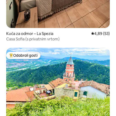
Kuća za odmor – La Spezia
Prosječna ocje
4,89 (53)
Casa Sofia (s privatnim vrtom)
Odabrali gosti
Među najviše rangiranima s oznakom „Odabrali gosti”