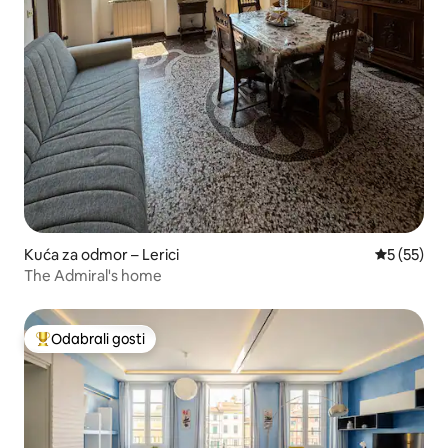
Kuća za odmor – Lerici
Prosječna 
5 (55)
The Admiral's home
Odabrali gosti
Među najviše rangiranima s oznakom „Odabrali gosti”