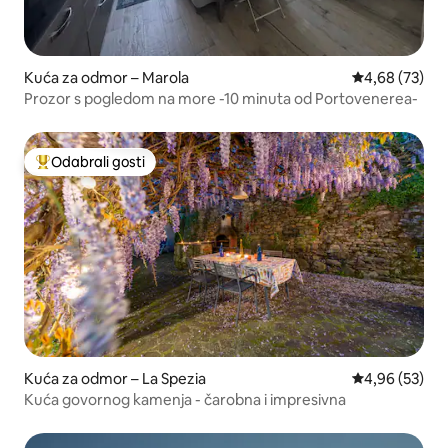
Kuća za odmor – Marola
Prosječna ocje
4,68 (73)
Prozor s pogledom na more -10 minuta od Portovenerea-
Odabrali gosti
Među najviše rangiranima s oznakom „Odabrali gosti”
Kuća za odmor – La Spezia
Prosječna ocje
4,96 (53)
Kuća govornog kamenja - čarobna i impresivna