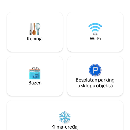
bračne/trokrevetne spavaće sobe. Na
parku. Uronite u mirnu prirodu i
prvom katu nalazi se spektakularan stan
panoramsku terasu. Mode
koji može primiti do osam ljudi. Stan je
perilica/sušilica i 
uređen i namješten koristeći se
pločom za kuhanj
kombinacijom tradicionalnog ligurskog i
pločom s šarman
modernog talijanskog dizajna: originalni
spavaćom sobom, s
stropovi od kestena kombiniraju se s
visokim stropnim
Kuhinja
Wi-Fi
pločicama od bijele terakote. Elegantna
CITRA 011002-LT-0
kupaonica ukrašena je pločicama od
mozaika Bisazza i ima učinkovitu led
rasvjetu. Ugrađenu kuhinju izradili su
liguraijski obrtnici. Stan je opremljen
velikim bračnim krevetom, krevetom na
kat, dva kreveta za jednu osobu u
dodatnoj sobi, sofom, još jednim velikim
Besplatan parking
Bazen
kaučem, WI-FI MREŽOM, dva televizora,
u sklopu objekta
klima-uređajem, grijanjem i sušilicom za
kosu. Kuhinja je opremljena perilicom za
posuđe, velikim hladnjakom i
zamrzivačem. U blizini se nalazi parking
koji se može parkirati na parkiralištu
Monterossa (plaćanje). Stan se nalazi u
mirnoj, sunčanoj pješačkoj ulici. S jedne
Klima-uređaj
strane prozori gledaju na romantični trg