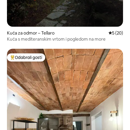
Kuća za odmor – Tellaro
Prosječna o
5 (20)
Kuća s mediteranskim vrtom i pogledom na more
Odabrali gosti
Među najviše rangiranima s oznakom „Odabrali gosti”