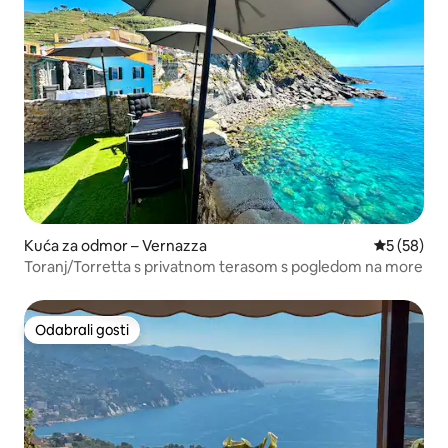
Kuća za odmor – Vernazza
Prosječna o
5 (58)
Toranj/Torretta s privatnom terasom s pogledom na more
Odabrali gosti
Odabrali gosti