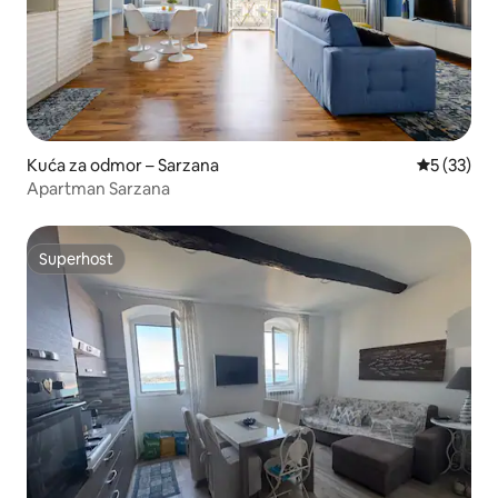
Kuća za odmor – Sarzana
Prosječna 
5 (33)
Apartman Sarzana
Superhost
Superhost