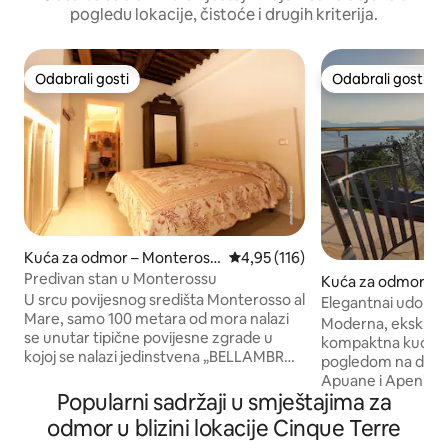
pogledu lokacije, čistoće i drugih kriterija.
Odabrali gosti
Odabrali gosti
Odabrali gosti
Odabrali gosti
Kuća za odmor – Monteross
Prosječna ocjena: 4,95/5, recenz
4,95 (116)
o al Mare
Predivan stan u Monterossu
Kuća za odmor – A
U srcu povijesnog središta Monterosso al
Elegantnai udobna
Mare, samo 100 metara od mora nalazi
pogled, Wi-Fi, par
Moderna, ekskluzi
se unutar tipične povijesne zgrade u
kompaktna kuća s
kojoj se nalazi jedinstvena „BELLAMBRA:
pogledom na dolin
sobe prve klase i apartman za odmor”.
Apuane i Apenine 
Unutrašnjost zgrade u potpunosti je
Popularni sadržaji u smještajima za
Podno grijanje + k
preuređena 2012. 13.: na drugom katu
izoliranim zidovima. Nalazi se niz 
odmor u blizini lokacije Cinque Terre
nalaze se četiri prekrasne
vijugavu cestu u