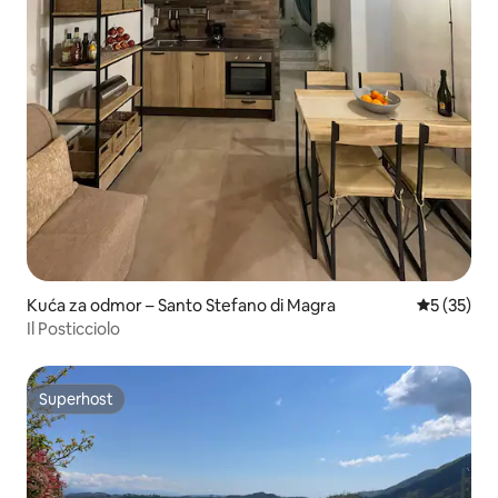
Kuća za odmor – Santo Stefano di Magra
Prosječna 
5 (35)
Il Posticciolo
Superhost
Superhost