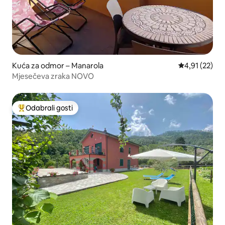
Kuća za odmor – Manarola
Prosječna ocje
4,91 (22)
Mjesečeva zraka NOVO
Odabrali gosti
Među najviše rangiranima s oznakom „Odabrali gosti”