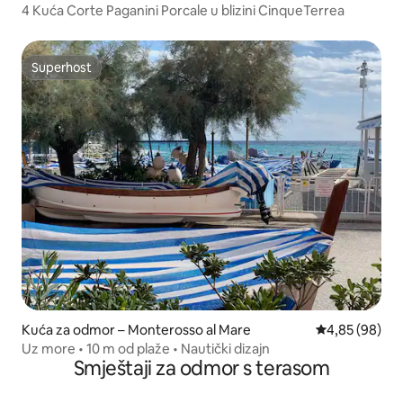
4 Kuća Corte Paganini Porcale u blizini CinqueTerrea
Superhost
Superhost
Kuća za odmor – Monterosso al Mare
Prosječna ocje
4,85 (98)
Uz more • 10 m od plaže • Nautički dizajn
Smještaji za odmor s terasom