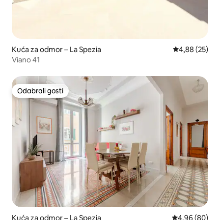
Kuća za odmor – La Spezia
Prosječna ocje
4,88 (25)
Viano 41
Odabrali gosti
Odabrali gosti
Kuća za odmor – La Spezia
Prosječna ocje
4,96 (80)