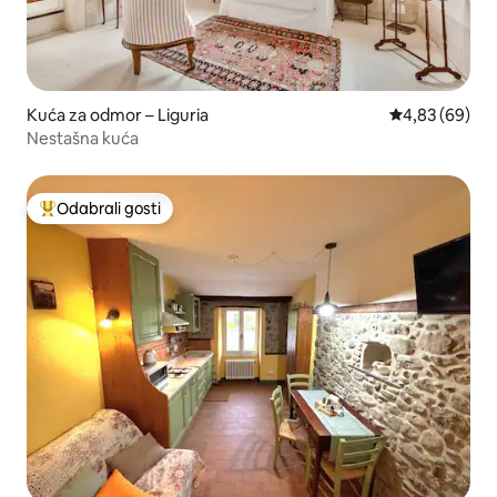
Kuća za odmor – Liguria
Prosječna ocje
4,83 (69)
Nestašna kuća
Odabrali gosti
Među najviše rangiranima s oznakom „Odabrali gosti”