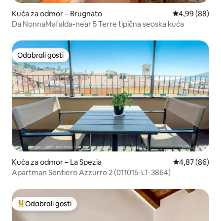
Kuća za odmor – Brugnato
Prosječna ocje
4,99 (88)
Da NonnaMafalda-near 5 Terre tipična seoska kuća
Odabrali gosti
Odabrali gosti
Kuća za odmor – La Spezia
Prosječna ocje
4,87 (86)
Apartman Sentiero Azzurro 2 (011015-LT-3864)
Odabrali gosti
Među najviše rangiranima s oznakom „Odabrali gosti”