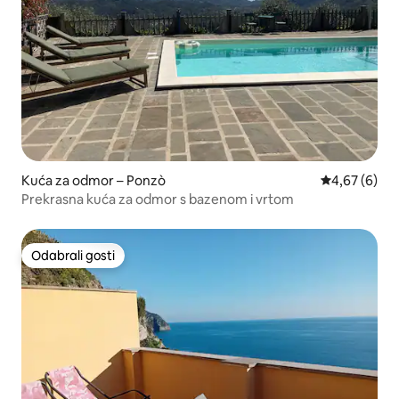
Kuća za odmor – Ponzò
Prosječna ocj
4,67 (6)
Prekrasna kuća za odmor s bazenom i vrtom
Odabrali gosti
Odabrali gosti