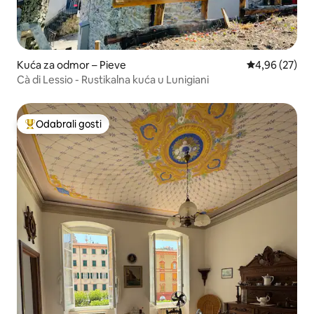
Kuća za odmor – Pieve
Prosječna ocje
4,96 (27)
Cà di Lessio - Rustikalna kuća u Lunigiani
Odabrali gosti
Među najviše rangiranima s oznakom „Odabrali gosti”