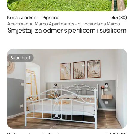
Kuća za odmor – Pignone
Prosječna o
5 (30)
Apartman A. Marco Apartments - di Locanda da Marco
Smještaji za odmor s perilicom i sušilicom
Superhost
Superhost