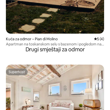
Kuća za odmor – Pian di Molino
Prosječna
5 (4)
Apartman na toskanskom selu s bazenom i pogledom na
Drugi smještaji za odmor
planine
Superhost
Superhost