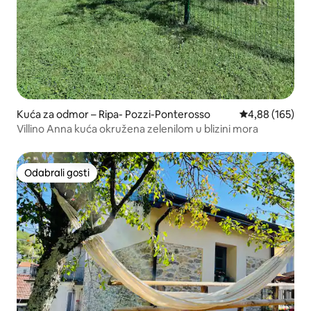
Kuća za odmor – Ripa- Pozzi-Ponterosso
Prosječna ocjen
4,88 (165)
Villino Anna kuća okružena zelenilom u blizini mora
Odabrali gosti
Odabrali gosti