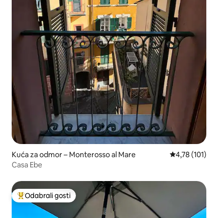
Kuća za odmor – Monterosso al Mare
Prosječna ocje
4,78 (101)
Casa Ebe
Odabrali gosti
Među najviše rangiranima s oznakom „Odabrali gosti”