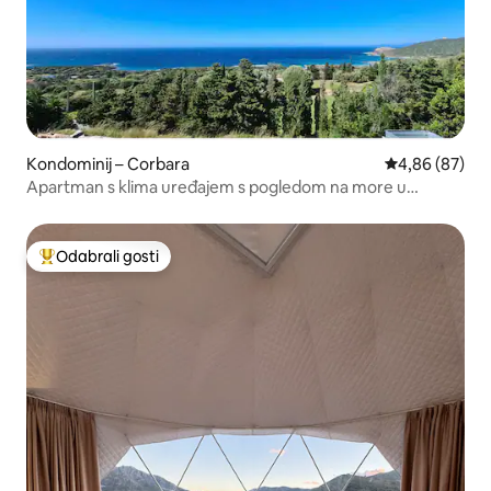
Kondominij – Corbara
Prosječna ocje
4,86 (87)
Apartman s klima uređajem s pogledom na more u
Balagneu
Odabrali gosti
Među najviše rangiranima s oznakom „Odabrali gosti”