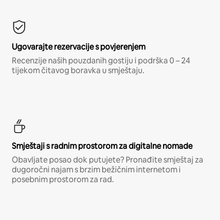
Ugovarajte rezervacije s povjerenjem
Recenzije naših pouzdanih gostiju i podrška 0 – 24
tijekom čitavog boravka u smještaju.
Smještaji s radnim prostorom za digitalne nomade
Obavljate posao dok putujete? Pronađite smještaj za
dugoročni najam s brzim bežičnim internetom i
posebnim prostorom za rad.