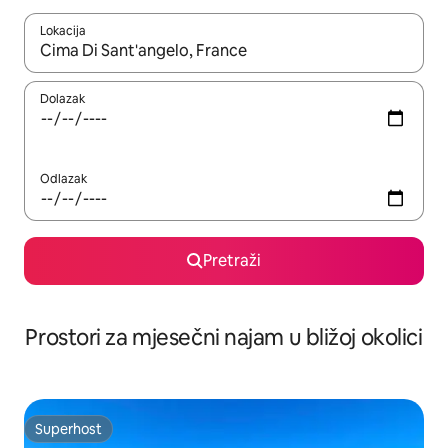
Lokacija
Kada budu dostupni rezultati, moći ćete ih pregledati koristeći
Dolazak
Odlazak
Pretraži
Prostori za mjesečni najam u bližoj okolici
Superhost
Superhost