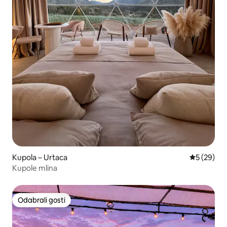
Kupola – Urtaca
Prosječna o
5 (29)
Kupole mlina
Odabrali gosti
Odabrali gosti