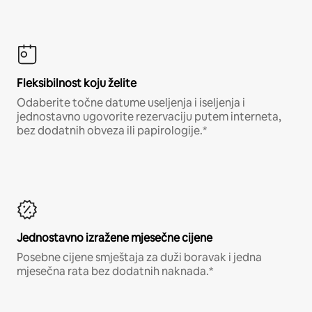
Fleksibilnost koju želite
Odaberite točne datume useljenja i iseljenja i
jednostavno ugovorite rezervaciju putem interneta,
bez dodatnih obveza ili papirologije.*
Jednostavno izražene mjesečne cijene
Posebne cijene smještaja za duži boravak i jedna
mjesečna rata bez dodatnih naknada.*