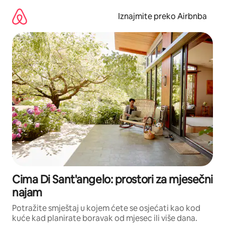
Prijeđi
na
Iznajmite preko Airbnba
sadržaj
Cima Di Sant'angelo: prostori za mjesečni
najam
Potražite smještaj u kojem ćete se osjećati kao kod
kuće kad planirate boravak od mjesec ili više dana.