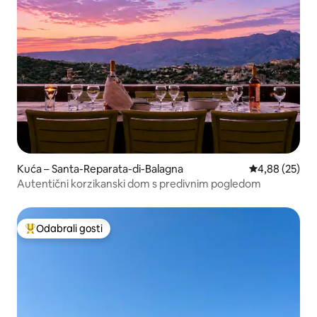
Kuća – Santa-Reparata-di-Balagna
Prosječna ocje
4,88 (25)
Autentični korzikanski dom s predivnim pogledom
Odabrali gosti
Među najviše rangiranima s oznakom „Odabrali gosti”