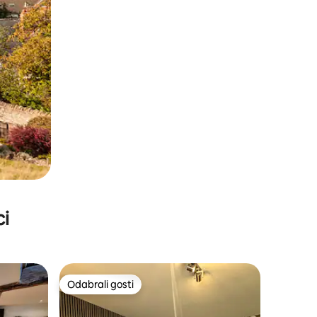
ci
Odabrali gosti
nakom „Odabrali gosti”
Odabrali gosti