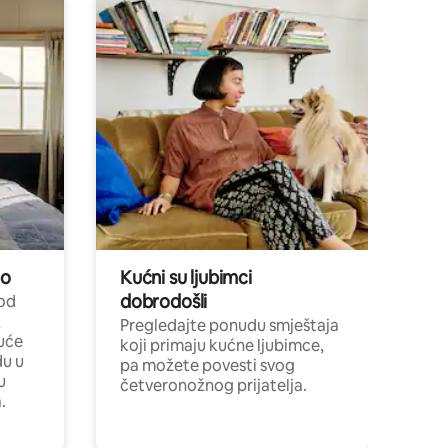
no
Kućni su ljubimci
dobrodošli
 od
,
Pregledajte ponudu smještaja
uće
koji primaju kućne ljubimce,
du u
pa možete povesti svog
u
četveronožnog prijatelja.
.