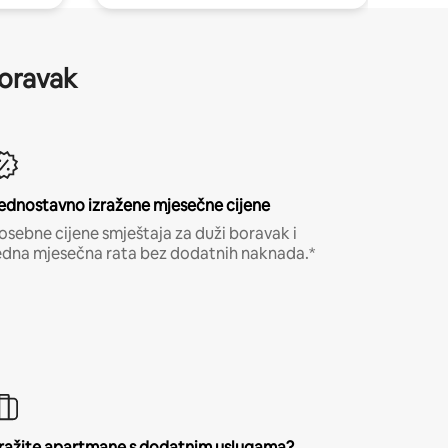
boravak
ednostavno izražene mjesečne cijene
osebne cijene smještaja za duži boravak i
edna mjesečna rata bez dodatnih naknada.*
ražite apartmane s dodatnim uslugama?