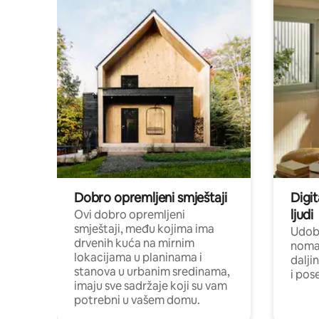
Dobro opremljeni smještaji
Digit
ljudi
Ovi dobro opremljeni
smještaji, među kojima ima
Udobn
drvenih kuća na mirnim
nomad
lokacijama u planinama i
dalji
stanova u urbanim sredinama,
i pos
imaju sve sadržaje koji su vam
potrebni u vašem domu.