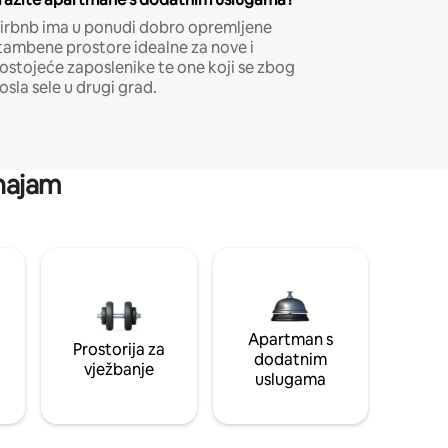
irbnb ima u ponudi dobro opremljene
tambene prostore idealne za nove i
ostojeće zaposlenike te one koji se zbog
osla sele u drugi grad.
 najam
Apartman s
Prostorija za
dodatnim
vježbanje
uslugama