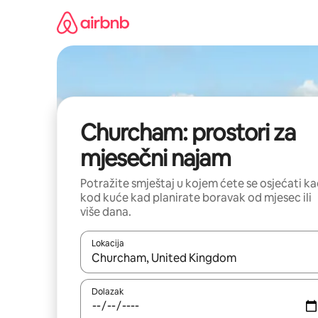
Prijeđi
na
sadržaj
Churcham: prostori za
mjesečni najam
Potražite smještaj u kojem ćete se osjećati k
kod kuće kad planirate boravak od mjesec ili
više dana.
Lokacija
Kada budu dostupni rezultati, moći ćete ih pregle
Dolazak