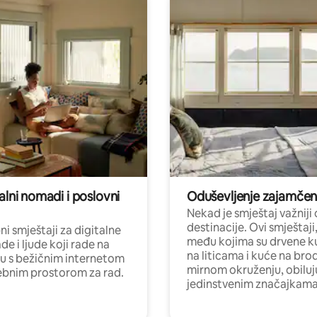
alni nomadi i poslovni
Oduševljenje zajamče
Nekad je smještaj važniji
destinacije. Ovi smještaji
i smještaji za digitalne
među kojima su drvene k
e i ljude koji rade na
na liticama i kuće na bro
nu s bežičnim internetom
mirnom okruženju, obiluj
ebnim prostorom za rad.
jedinstvenim značajkama