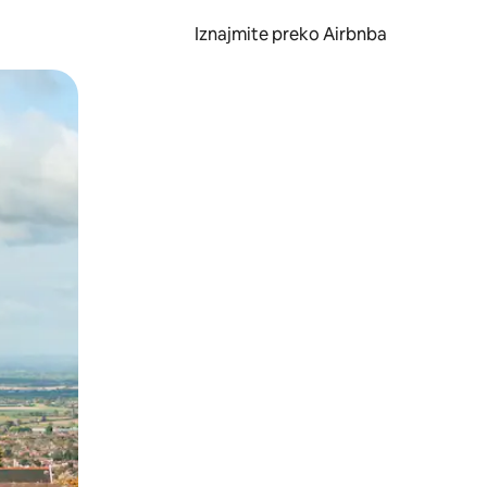
Iznajmite preko Airbnba
li prelaskom prstom po zaslonu.