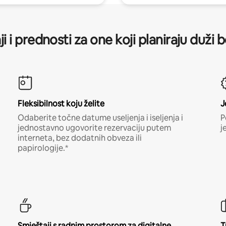
ji i prednosti za one koji planiraju duži 
Fleksibilnost koju želite
J
Odaberite točne datume useljenja i iseljenja i
P
jednostavno ugovorite rezervaciju putem
j
interneta, bez dodatnih obveza ili
papirologije.*
Smještaji s radnim prostorom za digitalne
T