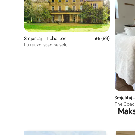
Smještaj – Tibberton
Prosječna ocjena: 5/
5 (89)
Luksuzni stan na selu
Smještaj 
The Coac
Maks
drva + kl