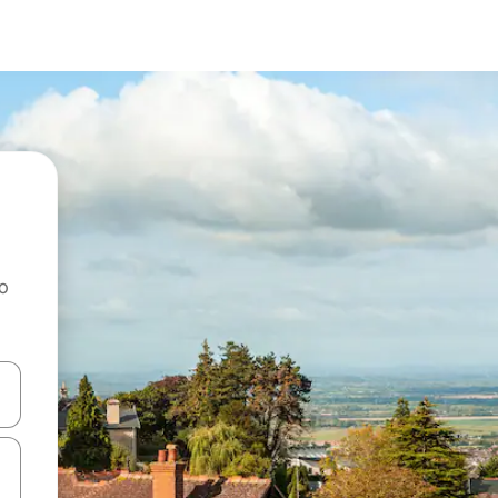
ao
dati koristeći se strelicama prema gore i prema dolje, kao i dodirom i