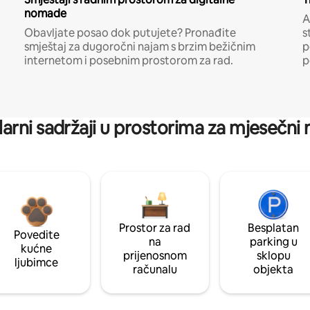
nomade
A
Obavljate posao dok putujete? Pronađite
s
smještaj za dugoročni najam s brzim bežičnim
p
internetom i posebnim prostorom za rad.
p
arni sadržaji u prostorima za mjesečni
Prostor za rad
Besplatan
Povedite
na
parking u
kućne
prijenosnom
sklopu
ljubimce
računalu
objekta