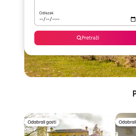
Odlazak
Pretraži
P
Odabrali gosti
Odabrali
Odabrali gosti
Odabrali