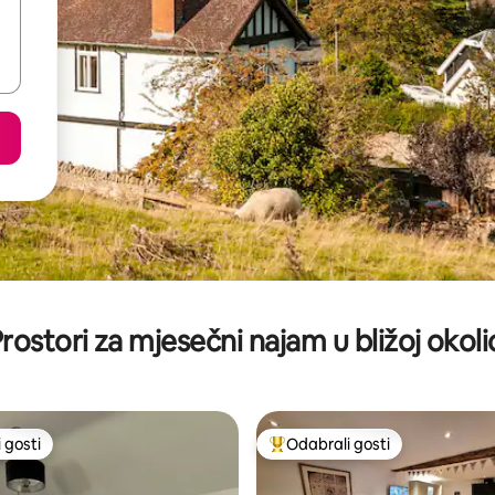
rostori za mjesečni najam u bližoj okoli
 gosti
Odabrali gosti
 gosti
Među najviše rangiranima s oz