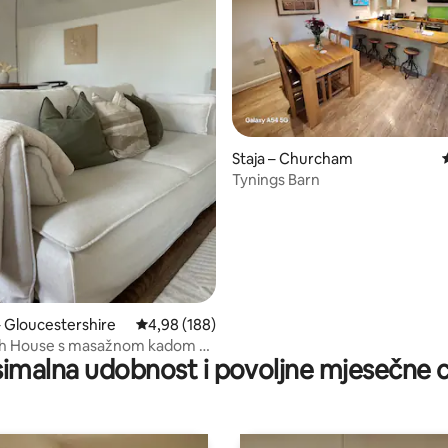
5, recenzija: 89
Staja – Churcham
Tynings Barn
– Gloucestershire
Prosječna ocjena: 4,98/5, recenzija: 188
4,98 (188)
h House s masažnom kadom na
imalna udobnost i povoljne mjesečne c
ima-uređajem