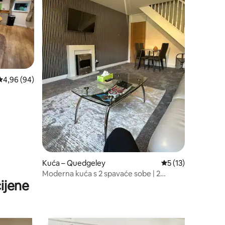
Prosječna ocjena: 4,96/5, recenzija: 94
4,96 (94)
Kuća – Quedgeley
Prosječna ocjena: 5
5 (13)
Moderna kuća s 2 spavaće sobe | 2
ijene
parkirna mjesta | Za 7 osoba