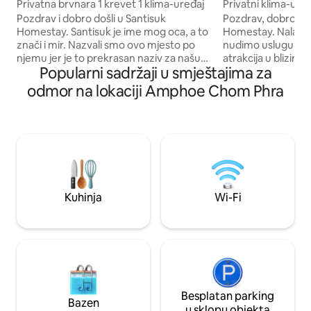
Privatna brvnara 1 krevet 1 klima-uređaj
Privatni klima-uređ
seoskoj
Pozdrav i dobro došli u Santisuk
Pozdrav, dobro doš
Homestay. Santisuk je ime mog oca, a to
Homestay. Nalazi se u prirodi. Također
znači i mir. Nazvali smo ovo mjesto po
nudimo uslugu prij
njemu jer je to prekrasan naziv za našu
atrakcija u blizini
Popularni sadržaji u smještajima za
mirnu nekretninu. Ovaj korisnički račun
obratite za više informacija
vodi njihova kći koja govori engleski vrlo
žive u objektu i po
odmor na lokaciji Amphoe Chom Phra
dobro i živi u Bangkoku. Moji roditelji žive
goste. Na raspolaga
na posjedu, Dostupne su nam 3 jedinice.
brvnare i 1 privatne kuće
2 kuće u brvnari i 2 privatne kuće s 2
sobe . Nadamo se d
spavaće sobe. Nadamo se da ćete
boravku ovdje!
uživati u boravku!
Kuhinja
Wi-Fi
Besplatan parking
Bazen
u sklopu objekta