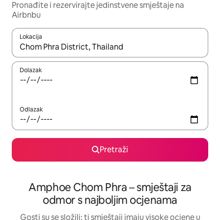
Pronađite i rezervirajte jedinstvene smještaje na
Airbnbu
Lokacija
Kada budu dostupni rezultati, moći ćete ih pregledati koristeći
Dolazak
Odlazak
Pretraži
Amphoe Chom Phra – smještaji za
odmor s najboljim ocjenama
Gosti su se složili: ti smještaji imaju visoke ocjene u