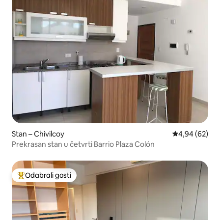
Stan – Chivilcoy
Prosječna ocje
4,94 (62)
Prekrasan stan u četvrti Barrio Plaza Colón
Odabrali gosti
Među najviše rangiranima s oznakom „Odabrali gosti”