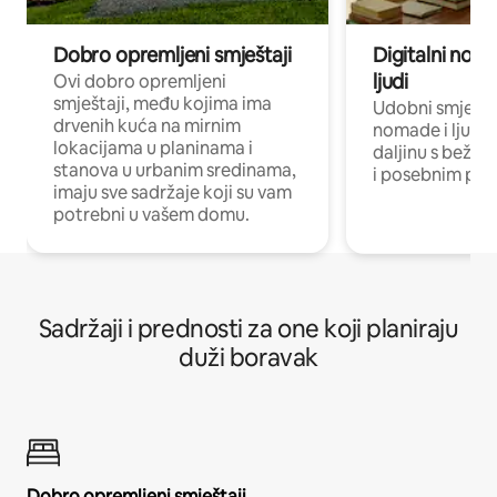
Dobro opremljeni smještaji
Digitalni noma
ljudi
Ovi dobro opremljeni
smještaji, među kojima ima
Udobni smještaj
drvenih kuća na mirnim
nomade i ljude 
lokacijama u planinama i
daljinu s bežič
stanova u urbanim sredinama,
i posebnim pro
imaju sve sadržaje koji su vam
potrebni u vašem domu.
Sadržaji i prednosti za one koji planiraju
duži boravak
Dobro opremljeni smještaji