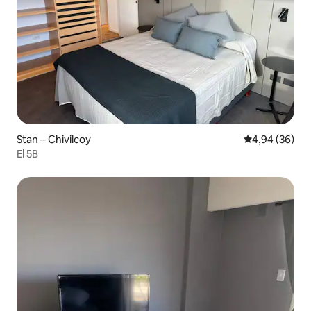
Stan – Chivilcoy
Prosječna ocje
4,94 (36)
El 5B