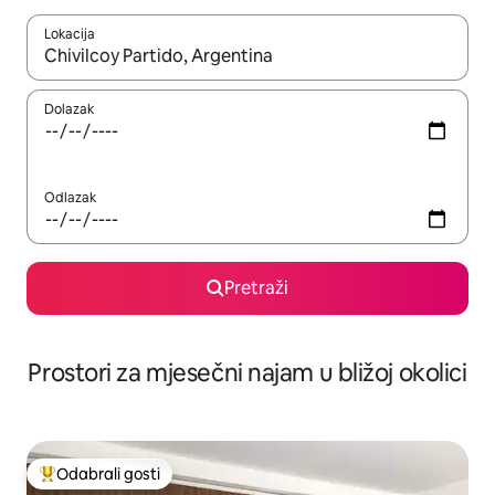
Lokacija
Kada budu dostupni rezultati, moći ćete ih pregledati koristeći
Dolazak
Odlazak
Pretraži
Prostori za mjesečni najam u bližoj okolici
Odabrali gosti
Među najviše rangiranima s oznakom „Odabrali gosti”