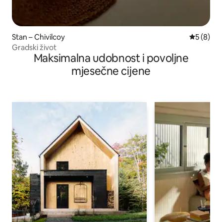
Stan – Chivilcoy
Prosječna
5 (8)
Gradski život
Maksimalna udobnost i povoljne
mjesečne cijene