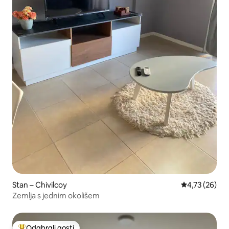
Stan – Chivilcoy
Prosječna ocje
4,73 (26)
Zemlja s jednim okolišem
Odabrali gosti