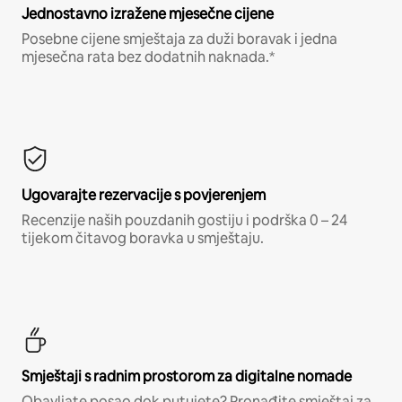
Jednostavno izražene mjesečne cijene
Posebne cijene smještaja za duži boravak i jedna
mjesečna rata bez dodatnih naknada.*
Ugovarajte rezervacije s povjerenjem
Recenzije naših pouzdanih gostiju i podrška 0 – 24
tijekom čitavog boravka u smještaju.
Smještaji s radnim prostorom za digitalne nomade
Obavljate posao dok putujete? Pronađite smještaj za