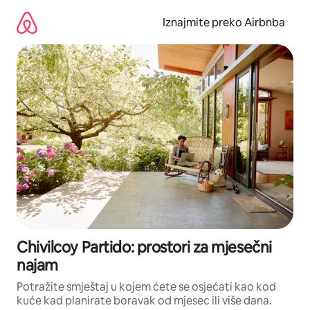
Prijeđi
na
Iznajmite preko Airbnba
sadržaj
Chivilcoy Partido: prostori za mjesečni
najam
Potražite smještaj u kojem ćete se osjećati kao kod
kuće kad planirate boravak od mjesec ili više dana.