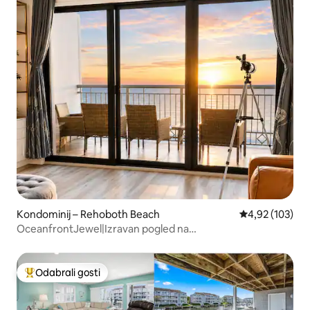
Kondominij – Rehoboth Beach
Prosječna ocjen
4,92 (103)
OceanfrontJewel|Izravan pogled na
ocean•Novorenovirani bazen
Odabrali gosti
Među najviše rangiranima s oznakom „Odabrali gosti”