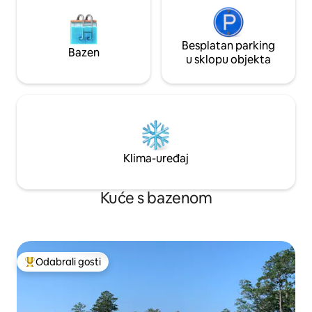
Besplatan parking
Bazen
u sklopu objekta
Klima-uređaj
Kuće s bazenom
Odabrali gosti
Među najviše rangiranima s oznakom „Odabrali gosti”