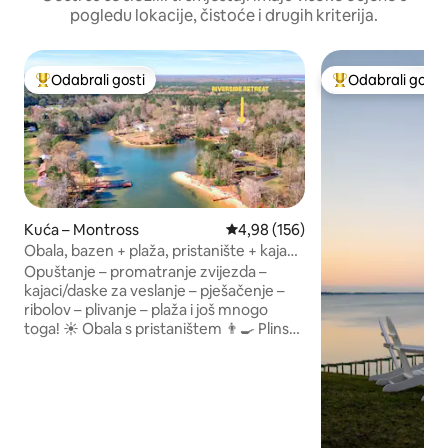
pogledu lokacije, čistoće i drugih kriterija.
Odabrali gosti
Odabrali gosti
Među najviše rangiranima s oznakom „Odabrali gosti”
Među najviše ran
Kuća – Montross
Prosječna ocjena: 4,98/5, recenz
4,98 (156)
Obala, bazen + plaža, pristanište + kajaci,
Potomac
Opuštanje – promatranje zvijezda –
kajaci/daske za veslanje – pješačenje –
ribolov – plivanje – plaža i još mnogo
toga! ☀️ Obala s pristaništem 👨‍🍳 Plinska
ploča za roštilj 🛶 Kajaci / daske za
veslanje 🔥 Ognjište ⛱️ 3 javne plaže 🎯
Igronica 🐶 Psi su dozvoljeni (najviše 2) ⚡️
Punjač za električna vozila Riverside
Retreat u Montrossu (Virginia) idealno je
mjesto za opuštanje i povezivanje s