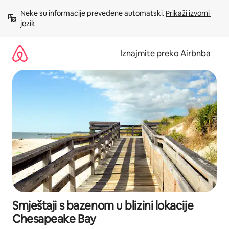
Prijeđi
Neke su informacije prevedene automatski. 
Prikaži izvorni 
na
jezik
sadržaj
Iznajmite preko Airbnba
Smještaji s bazenom u blizini lokacije
Chesapeake Bay