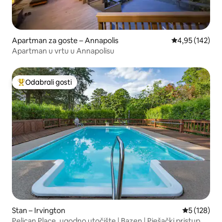
Apartman za goste – Annapolis
Prosječna ocjen
4,95 (142)
Apartman u vrtu u Annapolisu
Odabrali gosti
Među najviše rangiranima s oznakom „Odabrali gosti”
Stan – Irvington
Prosječna oc
5 (128)
Pelican Place, ugodno utočište | Bazen | Pješački pristup