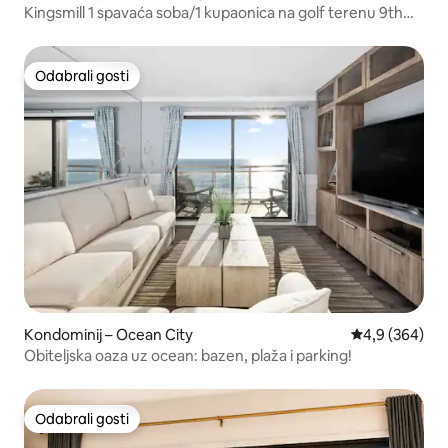
Kingsmill 1 spavaća soba/1 kupaonica na golf terenu 9th
Fairway
Odabrali gosti
Odabrali gosti
Kondominij – Ocean City
Prosječna ocje
4,9 (364)
Obiteljska oaza uz ocean: bazen, plaža i parking!
Odabrali gosti
Odabrali gosti