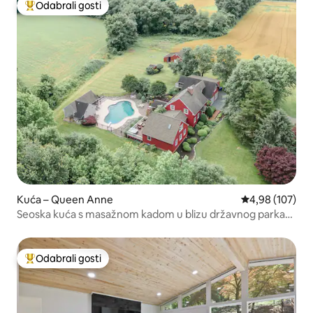
Odabrali gosti
Među najviše rangiranima s oznakom „Odabrali gosti”
Kuća – Queen Anne
Prosječna ocjen
4,98 (107)
Seoska kuća s masažnom kadom u blizu državnog parka
Tuckohoe
Odabrali gosti
Među najviše rangiranima s oznakom „Odabrali gosti”