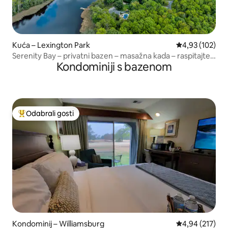
Kuća – Lexington Park
Prosječna ocjen
4,93 (102)
Serenity Bay – privatni bazen – masažna kada – raspitajte
Kondominiji s bazenom
se o dvama noćenjima!
Odabrali gosti
Među najviše rangiranima s oznakom „Odabrali gosti”
Kondominij – Williamsburg
Prosječna ocjen
4,94 (217)