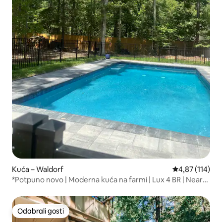
Kuća – Waldorf
Prosječna ocjen
4,87 (114)
*Potpuno novo | Moderna kuća na farmi | Lux 4 BR | Near
DC
Odabrali gosti
Odabrali gosti