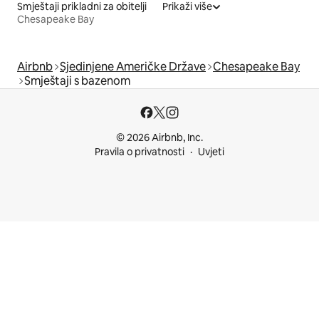
Smještaji prikladni za obitelji
Prikaži više
Chesapeake Bay
Airbnb
Sjedinjene Američke Države
Chesapeake Bay
Smještaji s bazenom
© 2026 Airbnb, Inc.
Pravila o privatnosti
Uvjeti