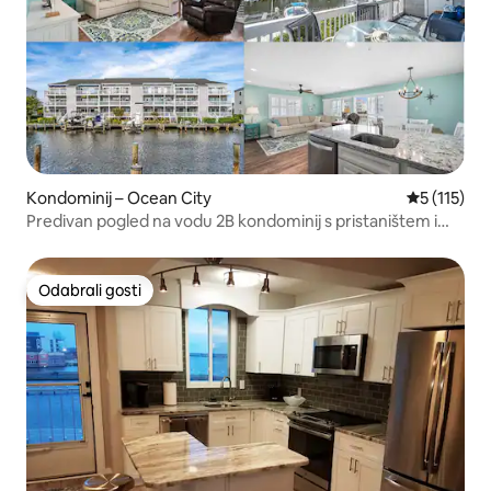
Kondominij – Ocean City
Prosječna o
5 (115)
Predivan pogled na vodu 2B kondominij s pristaništem i
blizu plaže
Odabrali gosti
Odabrali gosti