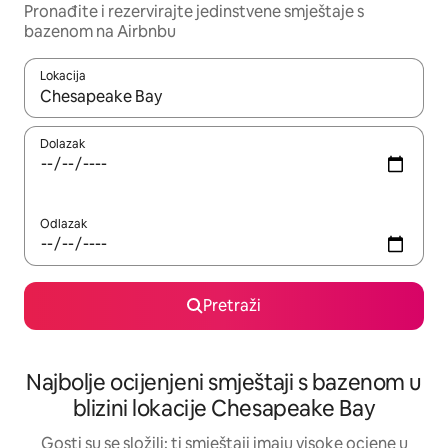
Pronađite i rezervirajte jedinstvene smještaje s
bazenom na Airbnbu
Lokacija
Kada budu dostupni rezultati, moći ćete ih pregledati koristeći
Dolazak
Odlazak
Pretraži
Najbolje ocijenjeni smještaji s bazenom u
blizini lokacije Chesapeake Bay
Gosti su se složili: ti smještaji imaju visoke ocjene u