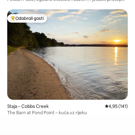
plaži Tides
Odabrali gosti
Među najviše rangiranima s oznakom „Odabrali gosti”
Staja – Cobbs Creek
Prosječna ocjen
4,95 (141)
The Barn at Pond Point – kuća uz rijeku