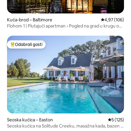
Kuća-brod – Baltimore
Prosječna ocjen
4,97 (106)
Flohom 1 | Plutajući apartman • Pogled na grad u krugu od
360°
Odabrali gosti
Među najviše rangiranima s oznakom „Odabrali gosti”
Seoska kućica – Easton
Prosječna o
5 (125)
Seoska kućica na Solitude Creeku, masažna kada, bazen i