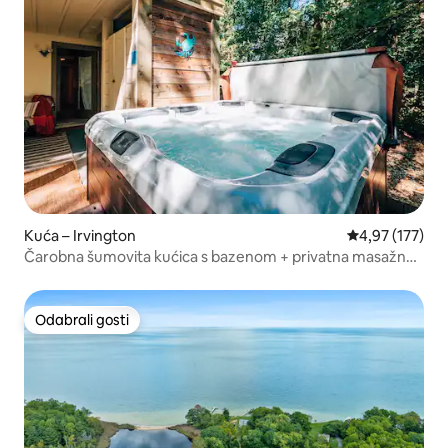
Kuća – Irvington
Prosječna ocjen
4,97 (177)
Čarobna šumovita kućica s bazenom + privatna masažna
kada, u blizini grada
Odabrali gosti
Odabrali gosti