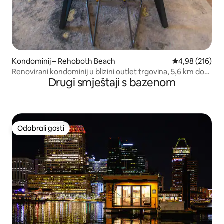
Kondominij – Rehoboth Beach
Prosječna ocjen
4,98 (216)
Renovirani kondominij u blizini outlet trgovina, 5,6 km do
Drugi smještaji s bazenom
plaže
Odabrali gosti
Odabrali gosti