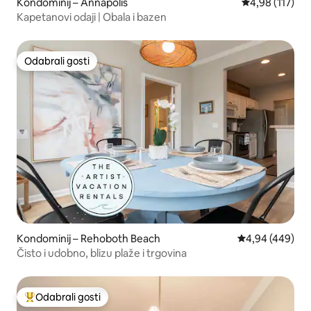
Kondominij – Annapolis
Prosječna ocjen
4,98 (117)
Kapetanovi odaji | Obala i bazen
Odabrali gosti
Odabrali gosti
Kondominij – Rehoboth Beach
Prosječna ocjen
4,94 (449)
Čisto i udobno, blizu plaže i trgovina
Odabrali gosti
Među najviše rangiranima s oznakom „Odabrali gosti”