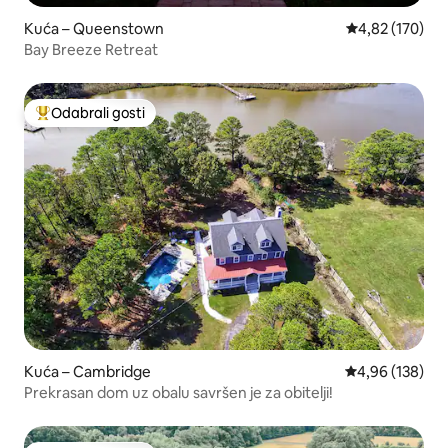
Kuća – Queenstown
Prosječna ocjen
4,82 (170)
Bay Breeze Retreat
Odabrali gosti
Među najviše rangiranima s oznakom „Odabrali gosti”
Kuća – Cambridge
Prosječna ocjen
4,96 (138)
Prekrasan dom uz obalu savršen je za obitelji!