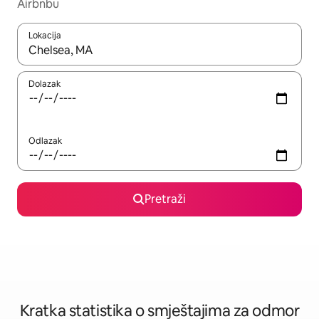
Airbnbu
Lokacija
Kada budu dostupni rezultati, moći ćete ih pregledati koristeći
Dolazak
Odlazak
Pretraži
Kratka statistika o smještajima za odmor