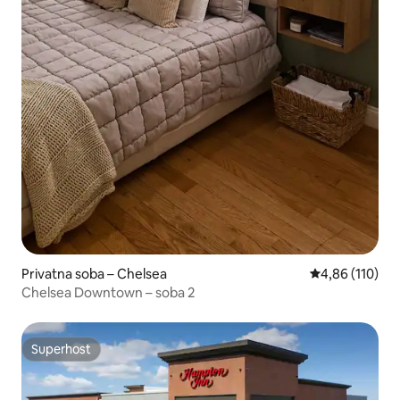
Privatna soba – Chelsea
Prosječna ocjen
4,86 (110)
Chelsea Downtown – soba 2
Superhost
Superhost