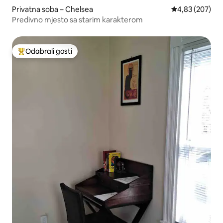
Privatna soba – Chelsea
Prosječna ocjen
4,83 (207)
Predivno mjesto sa starim karakterom
Odabrali gosti
Među najviše rangiranima s oznakom „Odabrali gosti”