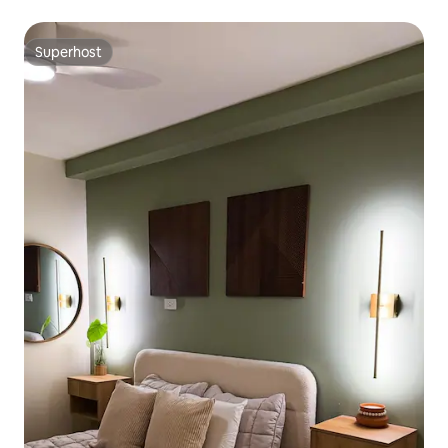
fitness/jogu/učionicom
Superhost
Superhost