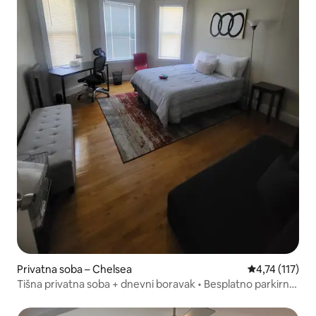
Privatna soba – Chelsea
Prosječna ocje
4,74 (117)
Tišna privatna soba + dnevni boravak • Besplatno parkirno
mjesto