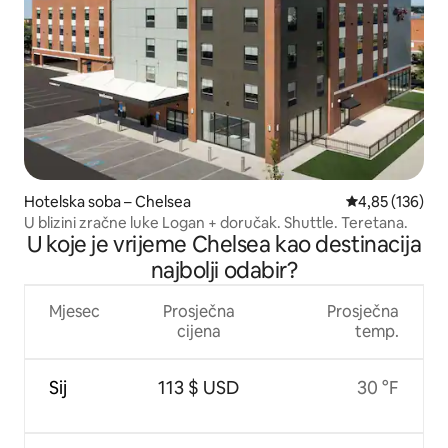
Hotelska soba – Chelsea
Prosječna ocjen
4,85 (136)
U blizini zračne luke Logan + doručak. Shuttle. Teretana.
U koje je vrijeme Chelsea kao destinacija
najbolji odabir?
Mjesec
Prosječna
Prosječna
cijena
temp.
Sij
113 $ USD
30 °F