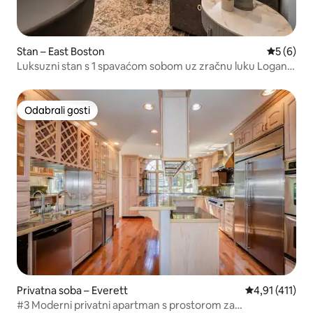
Stan – East Boston
Prosječna
5 (6)
Luksuzni stan s 1 spavaćom sobom uz zračnu luku Logan,
3 osobe, 1 kupatilo
Odabrali gosti
Odabrali gosti
Privatna soba – Everett
Prosječna ocje
4,91 (411)
#3 Moderni privatni apartman s prostorom za