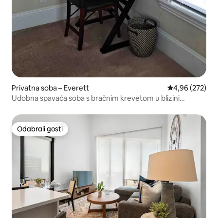
Privatna soba – Everett
Prosječna ocjen
4,96 (272)
Udobna spavaća soba s bračnim krevetom u blizini
Bostona
Odabrali gosti
Odabrali gosti