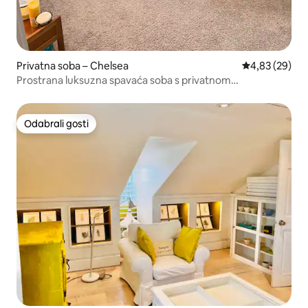
Privatna soba – Chelsea
Prosječna ocje
4,83 (29)
Prostrana luksuzna spavaća soba s privatnom
kupaonicom i ormarom
Odabrali gosti
Odabrali gosti