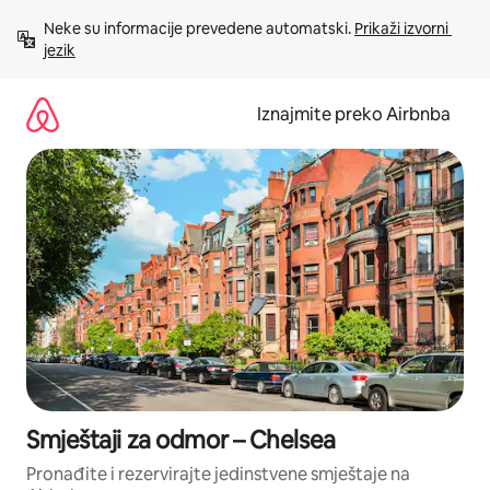
Prijeđi
Neke su informacije prevedene automatski. 
Prikaži izvorni 
na
jezik
sadržaj
Iznajmite preko Airbnba
Smještaji za odmor – Chelsea
Pronađite i rezervirajte jedinstvene smještaje na