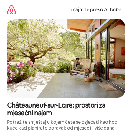
Prijeđi
na
Iznajmite preko Airbnba
sadržaj
Châteauneuf-sur-Loire: prostori za
mjesečni najam
Potražite smještaj u kojem ćete se osjećati kao kod
kuće kad planirate boravak od mjesec ili više dana.