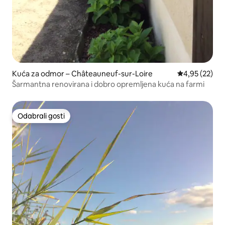
Kuća za odmor – Châteauneuf-sur-Loire
Prosječna ocje
4,95 (22)
Šarmantna renovirana i dobro opremljena kuća na farmi
Odabrali gosti
Odabrali gosti