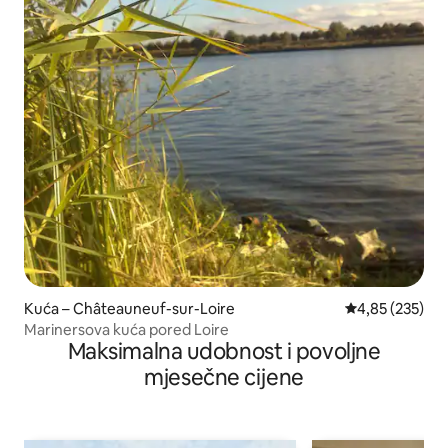
Kuća – Châteauneuf-sur-Loire
Prosječna ocjen
4,85 (235)
Marinersova kuća pored Loire
Maksimalna udobnost i povoljne
mjesečne cijene