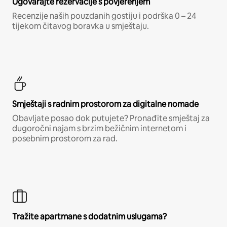
Ugovarajte rezervacije s povjerenjem
Recenzije naših pouzdanih gostiju i podrška 0 – 24
tijekom čitavog boravka u smještaju.
Smještaji s radnim prostorom za digitalne nomade
Obavljate posao dok putujete? Pronađite smještaj za
dugoročni najam s brzim bežičnim internetom i
posebnim prostorom za rad.
Tražite apartmane s dodatnim uslugama?