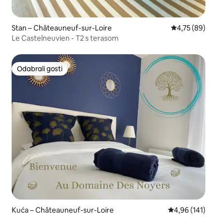
Stan – Châteauneuf-sur-Loire
Prosječna ocje
4,75 (89)
Le Castelneuvien - T2 s terasom
Odabrali gosti
Odabrali gosti
Kuća – Châteauneuf-sur-Loire
Prosječna ocjen
4,96 (141)