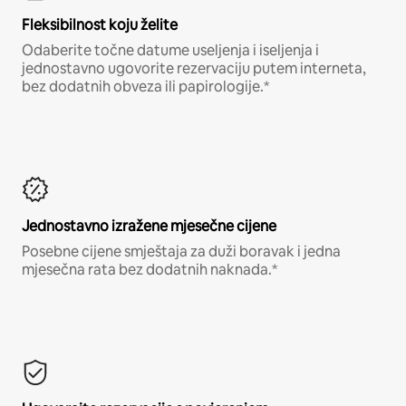
Fleksibilnost koju želite
Odaberite točne datume useljenja i iseljenja i
jednostavno ugovorite rezervaciju putem interneta,
bez dodatnih obveza ili papirologije.*
Jednostavno izražene mjesečne cijene
Posebne cijene smještaja za duži boravak i jedna
mjesečna rata bez dodatnih naknada.*