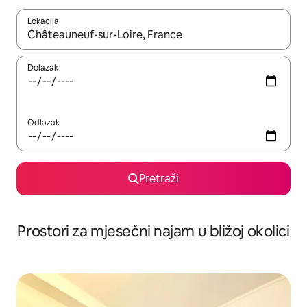
Lokacija
Kada budu dostupni rezultati, moći ćete ih pregledati koristeći
Dolazak
Odlazak
Pretraži
Prostori za mjesečni najam u bližoj okolici