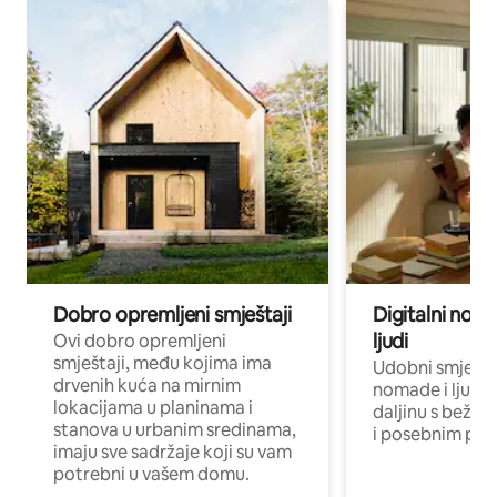
Dobro opremljeni smještaji
Digitalni noma
ljudi
Ovi dobro opremljeni
smještaji, među kojima ima
Udobni smještaj
drvenih kuća na mirnim
nomade i ljude 
lokacijama u planinama i
daljinu s bežič
stanova u urbanim sredinama,
i posebnim pro
imaju sve sadržaje koji su vam
potrebni u vašem domu.