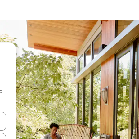
ao
dati koristeći se strelicama prema gore i prema dolje, kao i dodirom i