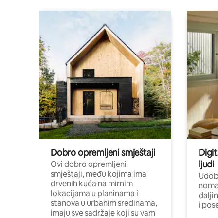
Dobro opremljeni smještaji
Digit
ljudi
Ovi dobro opremljeni
smještaji, među kojima ima
Udobn
drvenih kuća na mirnim
nomad
lokacijama u planinama i
dalji
stanova u urbanim sredinama,
i pos
imaju sve sadržaje koji su vam