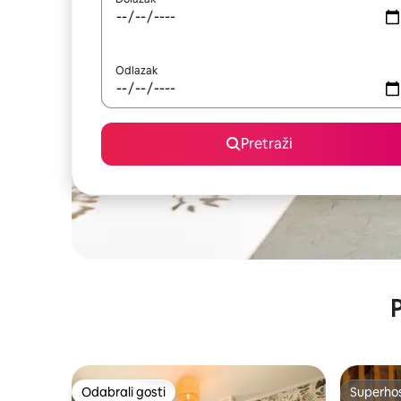
Odlazak
Pretraži
P
Odabrali gosti
Superho
Odabrali gosti
Superho