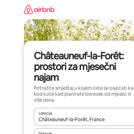
Prijeđi
na
sadržaj
Châteauneuf-la-Forêt:
prostori za mjesečni
najam
Potražite smještaj u kojem ćete se osjećati k
kod kuće kad planirate boravak od mjesec ili
više dana.
Lokacija
Kada budu dostupni rezultati, moći ćete ih pregle
Dolazak