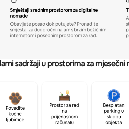
Smještaji s radnim prostorom za digitalne
T
nomade
A
Obavljate posao dok putujete? Pronađite
s
smještaj za dugoročni najam s brzim bežičnim
p
internetom i posebnim prostorom za rad.
p
arni sadržaji u prostorima za mjesečni
Prostor za rad
Besplatan
Povedite
na
parking u
kućne
prijenosnom
sklopu
ljubimce
računalu
objekta