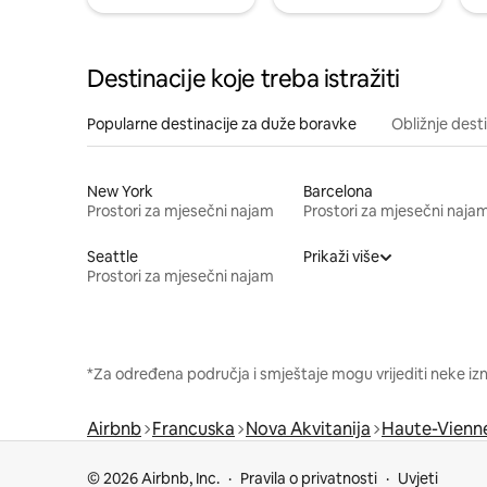
Destinacije koje treba istražiti
Popularne destinacije za duže boravke
Obližnje dest
New York
Barcelona
Prostori za mjesečni najam
Prostori za mjesečni naja
Seattle
Prikaži više
Prostori za mjesečni najam
*Za određena područja i smještaje mogu vrijediti neke iz
Airbnb
Francuska
Nova Akvitanija
Haute-Vienn
© 2026 Airbnb, Inc.
Pravila o privatnosti
Uvjeti