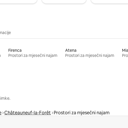
inacije
Firenca
Atena
Mi
m
Prostori za mjesečni najam
Prostori za mjesečni najam
Pro
nimke.
e
Châteauneuf-la-Forêt
Prostori za mjesečni najam