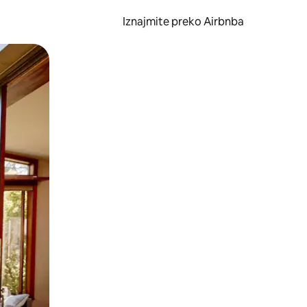
Iznajmite preko Airbnba
li prelaskom prstom po zaslonu.