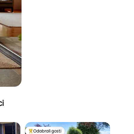
ci
Odabrali gosti
Među najviše rangiranima s oznakom „Odabrali gosti”