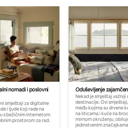
alni nomadi i poslovni
Oduševljenje zajamče
Nekad je smještaj važniji
destinacije. Ovi smještaji
i smještaji za digitalne
među kojima su drvene k
e i ljude koji rade na
na liticama i kuće na bro
nu s bežičnim internetom
mirnom okruženju, obiluj
ebnim prostorom za rad.
jedinstvenim značajkama