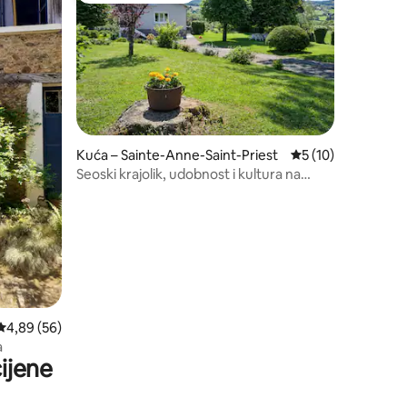
Kuća – Sainte-Anne-Saint-Priest
Prosječna ocjena: 5
5 (10)
Seoski krajolik, udobnost i kultura na
dohvat ruke
Prosječna ocjena: 4,89/5, recenzija: 56
4,89 (56)
a
ijene