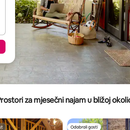
rostori za mjesečni najam u bližoj okoli
st
Odabrali gosti
st
Odabrali gosti