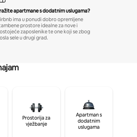
ražite apartmane s dodatnim uslugama?
irbnb ima u ponudi dobro opremljene
tambene prostore idealne za nove i
ostojeće zaposlenike te one koji se zbog
osla sele u drugi grad.
 najam
Apartman s
Prostorija za
dodatnim
vježbanje
uslugama