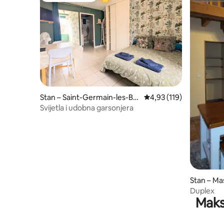
Stan – Saint-Germain-les-Bel
Prosječna ocjena: 4,93/5
4,93 (119)
les
Svijetla i udobna garsonjera
Stan – Ma
Duplex
Maks