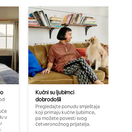
no
Kućni su ljubimci
dobrodošli
 od
,
Pregledajte ponudu smještaja
uće
koji primaju kućne ljubimce,
du u
pa možete povesti svog
u
četveronožnog prijatelja.
.