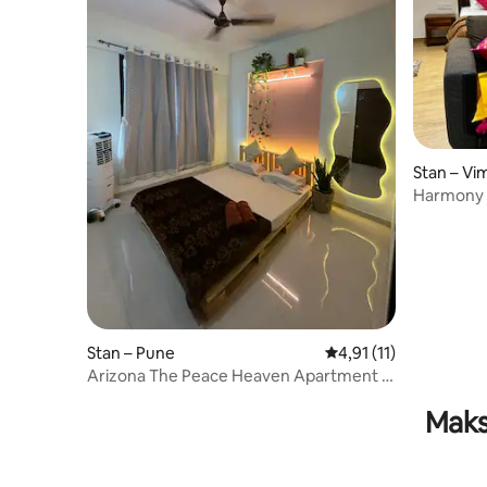
Stan – Vi
Harmony H
zračne lu
Stan – Pune
Prosječna ocjena: 4,91
4,91 (11)
Arizona The Peace Heaven Apartment u
blizini zračne luke
Maks