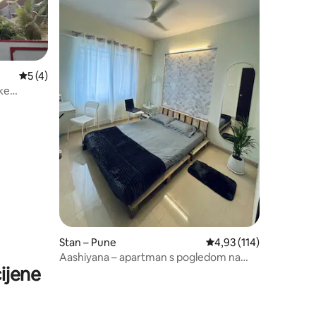
Prosječna ocjena: 5/5, recenzija: 4
5 (4)
uke
Stan – Pune
Prosječna ocjena: 4,93/
4,93 (114)
Aashiyana – apartman s pogledom na
ijene
horizont u blizini zračne luke.