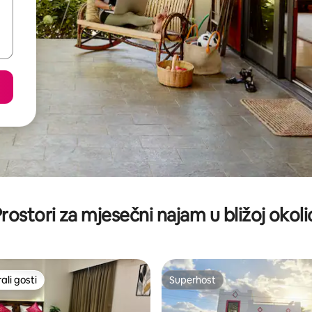
rostori za mjesečni najam u bližoj okoli
li gosti
Superhost
više rangiranima s oznakom „Odabrali gosti”
Superhost