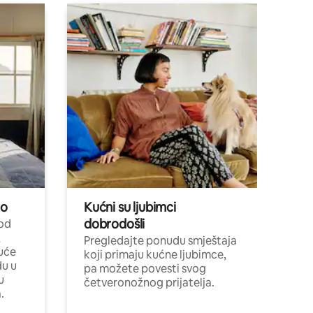
no
Kućni su ljubimci
dobrodošli
 od
,
Pregledajte ponudu smještaja
uće
koji primaju kućne ljubimce,
du u
pa možete povesti svog
u
četveronožnog prijatelja.
.