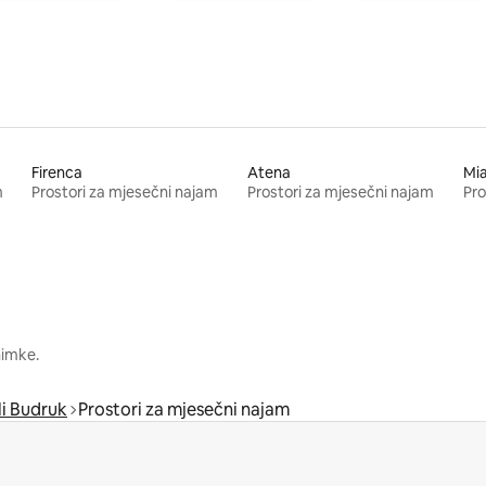
Firenca
Atena
Mi
m
Prostori za mjesečni najam
Prostori za mjesečni najam
Pro
nimke.
i Budruk
Prostori za mjesečni najam