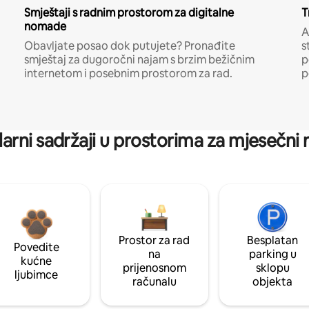
Smještaji s radnim prostorom za digitalne
T
nomade
A
Obavljate posao dok putujete? Pronađite
s
smještaj za dugoročni najam s brzim bežičnim
p
internetom i posebnim prostorom za rad.
p
arni sadržaji u prostorima za mjesečni
Prostor za rad
Besplatan
Povedite
na
parking u
kućne
prijenosnom
sklopu
ljubimce
računalu
objekta