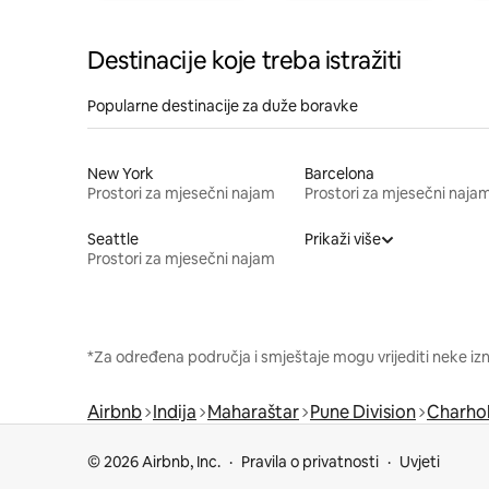
Destinacije koje treba istražiti
Popularne destinacije za duže boravke
New York
Barcelona
Prostori za mjesečni najam
Prostori za mjesečni naja
Seattle
Prikaži više
Prostori za mjesečni najam
*Za određena područja i smještaje mogu vrijediti neke iz
Airbnb
Indija
Maharaštar
Pune Division
Charhol
© 2026 Airbnb, Inc.
Pravila o privatnosti
Uvjeti