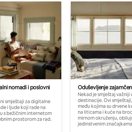
alni nomadi i poslovni
Oduševljenje zajamče
Nekad je smještaj važniji
destinacije. Ovi smještaji
i smještaji za digitalne
među kojima su drvene k
e i ljude koji rade na
na liticama i kuće na bro
nu s bežičnim internetom
mirnom okruženju, obiluj
ebnim prostorom za rad.
jedinstvenim značajkama