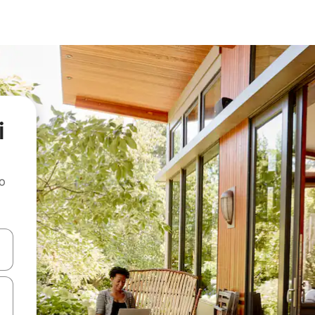
i
ao
dati koristeći se strelicama prema gore i prema dolje, kao i dodirom i