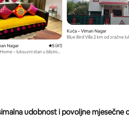
Kuća – Viman Nagar
Blue Bird Villa 2 km od zračne l
(SSHospitality)
man Nagar
Prosječna ocjena: 5/5, recenzija: 41
5 (41)
ome – luksuzni stan u blizini
ke / Symbiosis
/5, recenzija: 11
imalna udobnost i povoljne mjesečne c