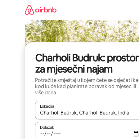
Prijeđi
na
sadržaj
Charholi Budruk: prostor
za mjesečni najam
Potražite smještaj u kojem ćete se osjećati k
kod kuće kad planirate boravak od mjesec ili
više dana.
Lokacija
Kada budu dostupni rezultati, moći ćete ih pregle
Dolazak