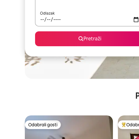
Odlazak
Pretraži
P
Odabrali gosti
Odabra
Odabrali gosti
Među naj