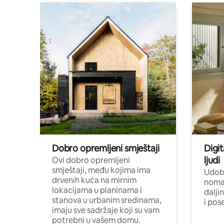
Dobro opremljeni smještaji
Digit
ljudi
Ovi dobro opremljeni
smještaji, među kojima ima
Udobn
drvenih kuća na mirnim
nomad
lokacijama u planinama i
dalji
stanova u urbanim sredinama,
i pos
imaju sve sadržaje koji su vam
potrebni u vašem domu.