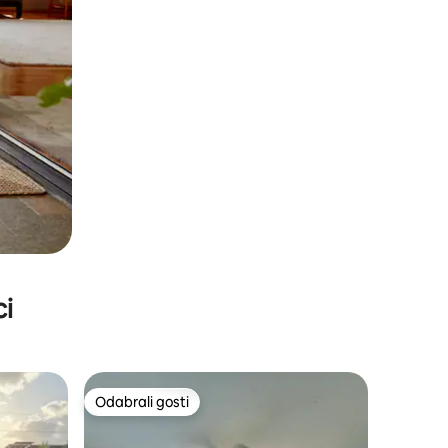
ci
Odabrali gosti
Odabrali gosti