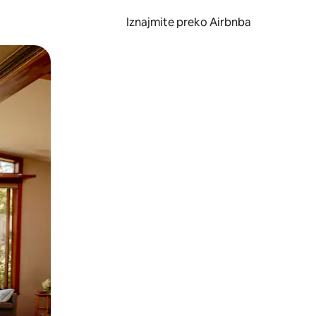
Iznajmite preko Airbnba
li prelaskom prstom po zaslonu.