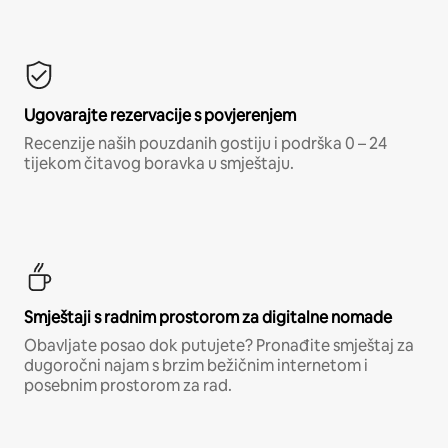
Ugovarajte rezervacije s povjerenjem
Recenzije naših pouzdanih gostiju i podrška 0 – 24
tijekom čitavog boravka u smještaju.
Smještaji s radnim prostorom za digitalne nomade
Obavljate posao dok putujete? Pronađite smještaj za
dugoročni najam s brzim bežičnim internetom i
posebnim prostorom za rad.