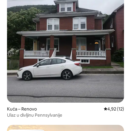
Kuća – Renovo
Prosječna ocje
4,92 (12)
Ulaz u divljinu Pennsylvanije