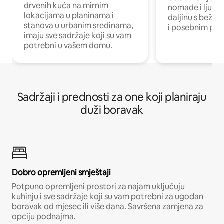
drvenih kuća na mirnim
nomade i ljude 
lokacijama u planinama i
daljinu s bežič
stanova u urbanim sredinama,
i posebnim pro
imaju sve sadržaje koji su vam
potrebni u vašem domu.
Sadržaji i prednosti za one koji planiraju
duži boravak
Dobro opremljeni smještaji
Potpuno opremljeni prostori za najam uključuju
kuhinju i sve sadržaje koji su vam potrebni za ugodan
boravak od mjesec ili više dana. Savršena zamjena za
opciju podnajma.