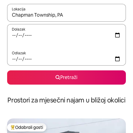
Lokacija
Kada budu dostupni rezultati, moći ćete ih pregledati koristeći
Dolazak
Odlazak
Pretraži
Prostori za mjesečni najam u bližoj okolici
Odabrali gosti
Među najviše rangiranima s oznakom „Odabrali gosti”