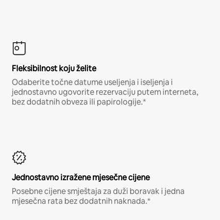
Fleksibilnost koju želite
Odaberite točne datume useljenja i iseljenja i
jednostavno ugovorite rezervaciju putem interneta,
bez dodatnih obveza ili papirologije.*
Jednostavno izražene mjesečne cijene
Posebne cijene smještaja za duži boravak i jedna
mjesečna rata bez dodatnih naknada.*