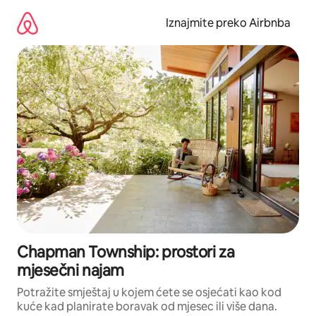
Prijeđi
na
Iznajmite preko Airbnba
sadržaj
Chapman Township: prostori za
mjesečni najam
Potražite smještaj u kojem ćete se osjećati kao kod
kuće kad planirate boravak od mjesec ili više dana.