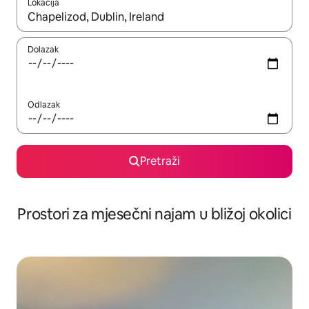
Lokacija
Kada budu dostupni rezultati, moći ćete ih pregledati koristeći
Dolazak
Odlazak
Pretraži
Prostori za mjesečni najam u bližoj okolici