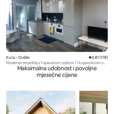
Kuća – Dublin
Prosječna ocjen
4,81 (178)
Moderan smještaj s 1 spavaćom sobom i 1 kupaonicom u
Maksimalna udobnost i povoljne
centru Dublina
mjesečne cijene