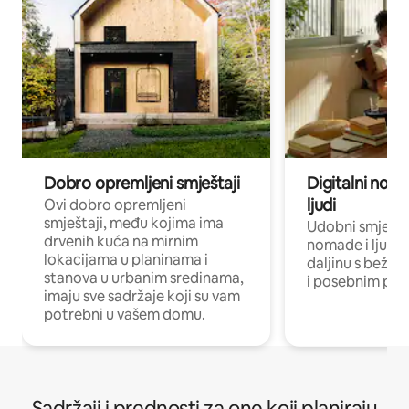
Dobro opremljeni smještaji
Digitalni noma
ljudi
Ovi dobro opremljeni
smještaji, među kojima ima
Udobni smještaj
drvenih kuća na mirnim
nomade i ljude 
lokacijama u planinama i
daljinu s bežič
stanova u urbanim sredinama,
i posebnim pro
imaju sve sadržaje koji su vam
potrebni u vašem domu.
Sadržaji i prednosti za one koji planiraju