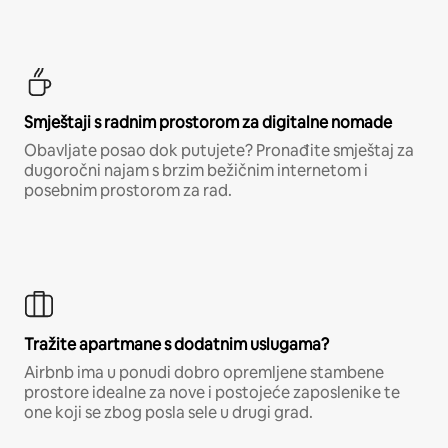
Smještaji s radnim prostorom za digitalne nomade
Obavljate posao dok putujete? Pronađite smještaj za
dugoročni najam s brzim bežičnim internetom i
posebnim prostorom za rad.
Tražite apartmane s dodatnim uslugama?
Airbnb ima u ponudi dobro opremljene stambene
prostore idealne za nove i postojeće zaposlenike te
one koji se zbog posla sele u drugi grad.