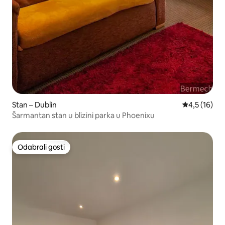
Stan – Dublin
Prosječna oc
4,5 (16)
Šarmantan stan u blizini parka u Phoenixu
Odabrali gosti
Odabrali gosti