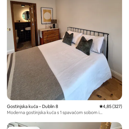
Gostinjska kuća – Dublin 8
Prosječna ocjen
4,85 (327)
Moderna gostinjska kuća s 1 spavaćom sobom i
besplatnim parkingom