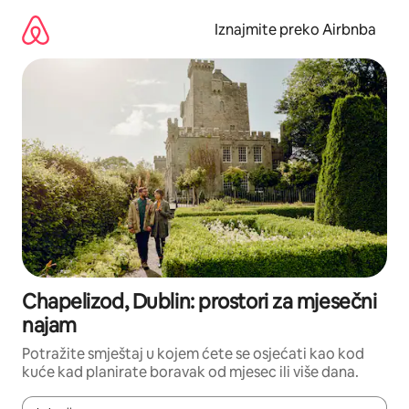
Prijeđi
na
Iznajmite preko Airbnba
sadržaj
Chapelizod, Dublin: prostori za mjesečni
najam
Potražite smještaj u kojem ćete se osjećati kao kod
kuće kad planirate boravak od mjesec ili više dana.