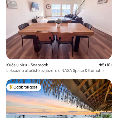
Kuća u nizu – Seabrook
Prosječna 
5 (10)
Luksuzno utočište uz jezero u NASA Space & Kemahu
Odabrali gosti
Među najviše rangiranima s oznakom „Odabrali gosti”