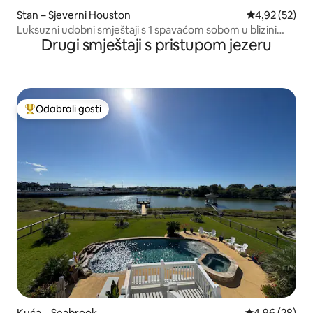
Stan – Sjeverni Houston
Prosječna ocje
4,92 (52)
Luksuzni udobni smještaji s 1 spavaćom sobom u blizini
Drugi smještaji s pristupom jezeru
zračne luke
Odabrali gosti
Među najviše rangiranima s oznakom „Odabrali gosti”
Kuća – Seabrook
Prosječna ocje
4,96 (28)