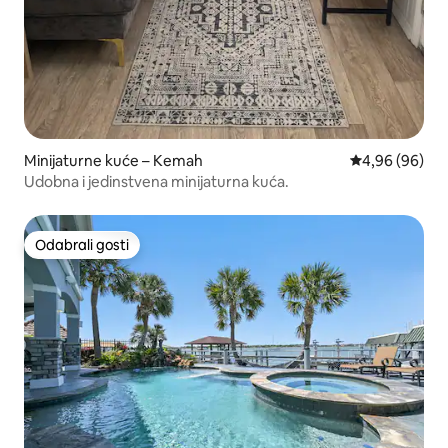
Minijaturne kuće – Kemah
Prosječna ocje
4,96 (96)
Udobna i jedinstvena minijaturna kuća.
Odabrali gosti
Odabrali gosti