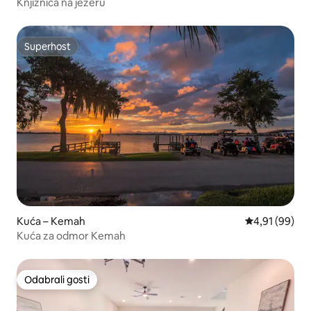
Knjižnica na jezeru
Superhost
Superhost
Kuća – Kemah
Prosječna ocje
4,91 (99)
Kuća za odmor Kemah
Odabrali gosti
Odabrali gosti