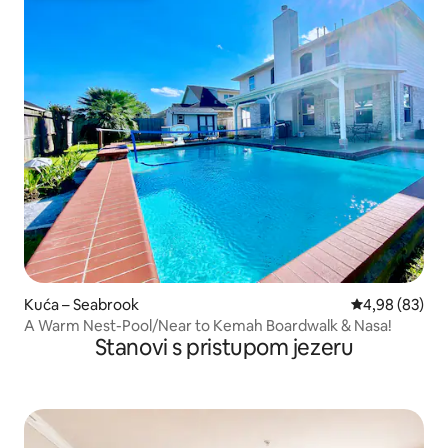
Kuća – Seabrook
Prosječna ocje
4,98 (83)
A Warm Nest-Pool/Near to Kemah Boardwalk & Nasa!
Stanovi s pristupom jezeru