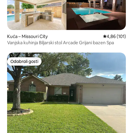
Kuća – Missouri City
Prosječna ocjen
4,86 (101)
Vanjska kuhinja Biljarski stol Arcade Grijani bazen Spa
Odabrali gosti
Odabrali gosti