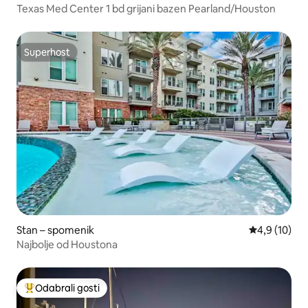
Texas Med Center 1 bd grijani bazen Pearland/Houston
Superhost
Superhost
Stan – spomenik
Prosječna ocj
4,9 (10)
Najbolje od Houstona
Odabrali gosti
Među najviše rangiranima s oznakom „Odabrali gosti”