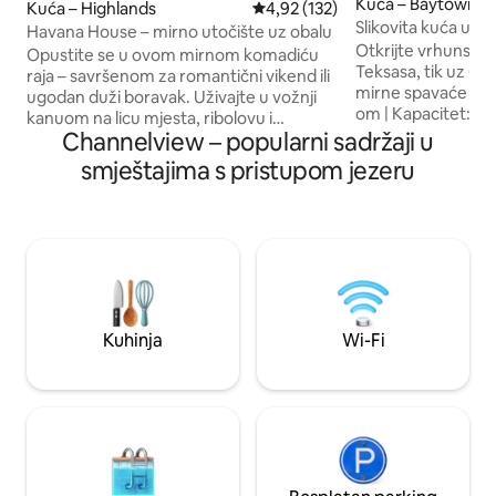
Kuća – Baytown
Kuća – Highlands
Prosječna ocjena: 4,92/5, recenz
4,92 (132)
Slikovita kuća uz o
Havana House – mirno utočište uz obalu
privatnost, velika 
Otkrijte vrhunsko 
Opustite se u ovom mirnom komadiću
Teksasa, tik uz Old 
raja – savršenom za romantični vikend ili
mirne spavaće sob
ugodan duži boravak. Uživajte u vožnji
om | Kapacitet: 8 
kanuom na licu mjesta, ribolovu i
pristup vodi: višer
Channelview – popularni sadržaji u
roštiljanju na svojoj natkrivenoj privatnoj
promatranje i rošti
terasi, a zatim se opustite uz ugodne
smještajima s pristupom jezeru
radni prostor: pri
filmske večeri u zatvorenom prostoru.
daljinu ★ Potpuno
Unutra ćete pronaći udoban bračni
kuhinja: uređaji od
krevet (Queen) s čistom pamučnom
Nevjerojatno brz W
posteljinom, tuš-kabinu od prirodnog
Pametni televizori
kamena nalik onoj u spa centru, potpuno
streaming • Prostr
opremljenu kuhinju, perilicu/sušilicu,
brodove i prikolice
hladnu klimu, WiFi i poseban prostor za
smještaj pomoću 
rad. Samo nekoliko minuta do tvornica
Kuhinja
Wi-Fi
perilica i sušilica u
Baytown te zračnih luka Hobby i IAH.
osnovna oprema
Vaše mirno utočište uz rijeku vas čeka –
rezervirajte već danas!