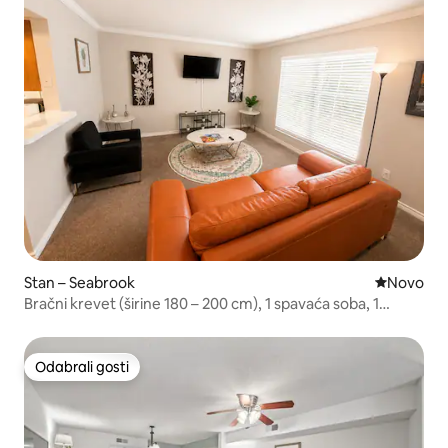
Stan – Seabrook
Novi smješ
Novo
Bračni krevet (širine 180 – 200 cm), 1 spavaća soba, 1
kupaonica |NASA | Kemah Boardwalk i pogled na jezero
Odabrali gosti
Odabrali gosti