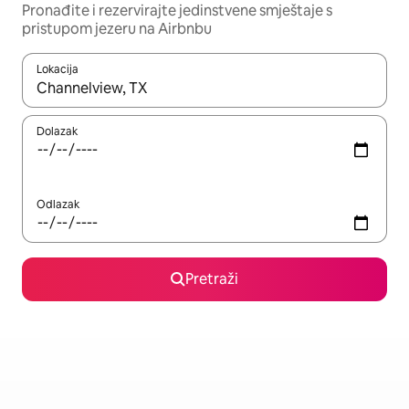
Pronađite i rezervirajte jedinstvene smještaje s
pristupom jezeru na Airbnbu
Lokacija
Kada budu dostupni rezultati, moći ćete ih pregledati koristeći
Dolazak
Odlazak
Pretraži