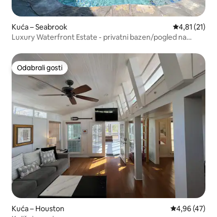
Kuća – Seabrook
Prosječna ocj
4,81 (21)
Luxury Waterfront Estate - privatni bazen/pogled na
zalazak sunca
Odabrali gosti
Odabrali gosti
Kuća – Houston
Prosječna ocje
4,96 (47)