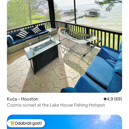
Kuća – Houston
Prosječna ocj
4,9 (69)
Cosmic sunset at the Lake House Fishing Hotspot
Odabrali gosti
Među najviše rangiranima s oznakom „Odabrali gosti”