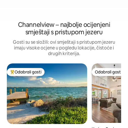
Channelview – najbolje ocijenjeni
smještaji s pristupom jezeru
Gosti su se složili: ovi smještaji s pristupom jezeru
imaju visoke ocjene u pogledu lokacije, čistoće i
drugih kriterija.
Odabrali gosti
Odabrali gosti
Među najviše rangiranima s oznakom „Odabrali gosti”
Odabrali gosti