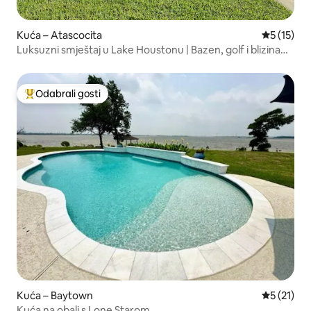
Kuća – Atascocita
Prosječna 
5 (15)
Luksuzni smještaj u Lake Houstonu | Bazen, golf i blizina
IAH-a
Odabrali gosti
Među najviše rangiranima s oznakom „Odabrali gosti”
Kuća – Baytown
Prosječna 
5 (21)
Kuća na obali s Lone Starom