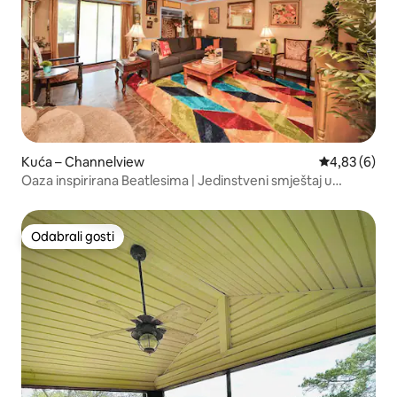
Kuća – Channelview
Prosječna ocj
4,83 (6)
Oaza inspirirana Beatlesima | Jedinstveni smještaj u
Channelviewu
Odabrali gosti
Odabrali gosti