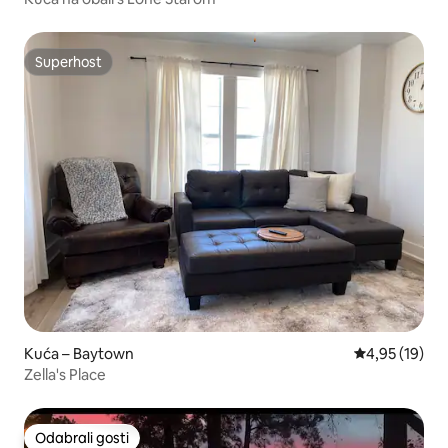
Superhost
Superhost
Kuća – Baytown
Prosječna ocje
4,95 (19)
Zella's Place
Odabrali gosti
Odabrali gosti