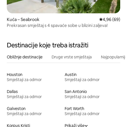
Kuća – Seabrook
Prosječna ocje
4,96 (69)
Prekrasan smještaj s 4 spavaće sobe u blizini zaljeva!
Destinacije koje treba istražiti
Obližnje destinacije
Druge vrste smještaja
Najpopularnije
Houston
Austin
Smještaji za odmor
Smještaji za odmor
Dallas
San Antonio
Smještaji za odmor
Smještaji za odmor
Galveston
Fort Worth
Smještaji za odmor
Smještaji za odmor
Korpus Kristi
Prikaži više