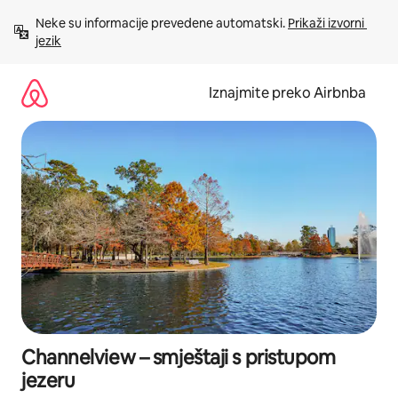
Prijeđi
Neke su informacije prevedene automatski. 
Prikaži izvorni 
na
jezik
sadržaj
Iznajmite preko Airbnba
Channelview – smještaji s pristupom
jezeru