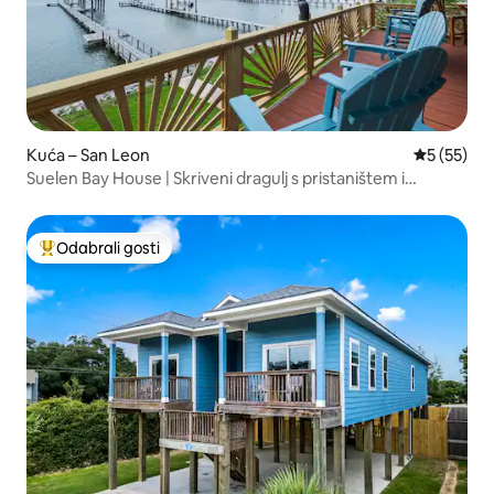
Kuća – San Leon
Prosječna 
5 (55)
Suelen Bay House | Skriveni dragulj s pristaništem i
bazenom.
Odabrali gosti
Među najviše rangiranima s oznakom „Odabrali gosti”