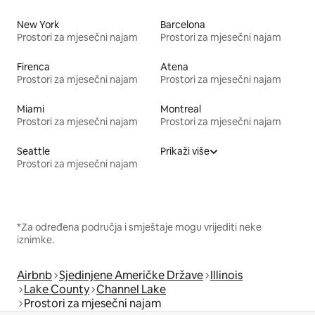
New York
Barcelona
Prostori za mjesečni najam
Prostori za mjesečni najam
Firenca
Atena
Prostori za mjesečni najam
Prostori za mjesečni najam
Miami
Montreal
Prostori za mjesečni najam
Prostori za mjesečni najam
Seattle
Prikaži više
Prostori za mjesečni najam
*Za određena područja i smještaje mogu vrijediti neke
iznimke.
Airbnb
Sjedinjene Američke Države
Illinois
Lake County
Channel Lake
Prostori za mjesečni najam