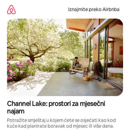
Prijeđi
na
Iznajmite preko Airbnba
sadržaj
Channel Lake: prostori za mjesečni
najam
Potražite smještaj u kojem ćete se osjećati kao kod
kuće kad planirate boravak od mjesec ili više dana.