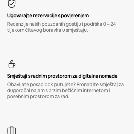
Ugovarajte rezervacije s povjerenjem
Recenzije naših pouzdanih gostiju i podrška 0 – 24
tijekom čitavog boravka u smještaju.
Smještaji s radnim prostorom za digitalne nomade
Obavljate posao dok putujete? Pronađite smještaj za
dugoročni najam s brzim bežičnim internetom i
posebnim prostorom za rad.