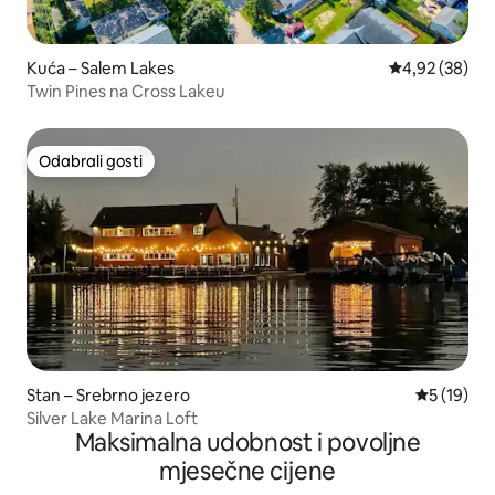
Kuća – Salem Lakes
Prosječna ocje
4,92 (38)
Twin Pines na Cross Lakeu
Odabrali gosti
Odabrali gosti
Stan – Srebrno jezero
Prosječna 
5 (19)
Silver Lake Marina Loft
Maksimalna udobnost i povoljne
mjesečne cijene