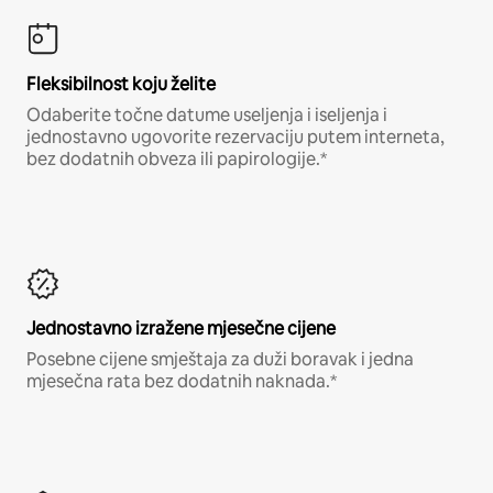
Fleksibilnost koju želite
Odaberite točne datume useljenja i iseljenja i
jednostavno ugovorite rezervaciju putem interneta,
bez dodatnih obveza ili papirologije.*
Jednostavno izražene mjesečne cijene
Posebne cijene smještaja za duži boravak i jedna
mjesečna rata bez dodatnih naknada.*