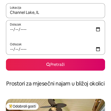
Lokacija
Kada budu dostupni rezultati, moći ćete ih pregledati koristeći
Dolazak
Odlazak
Pretraži
Prostori za mjesečni najam u bližoj okolici
Odabrali gosti
Među najviše rangiranima s oznakom „Odabrali gosti”