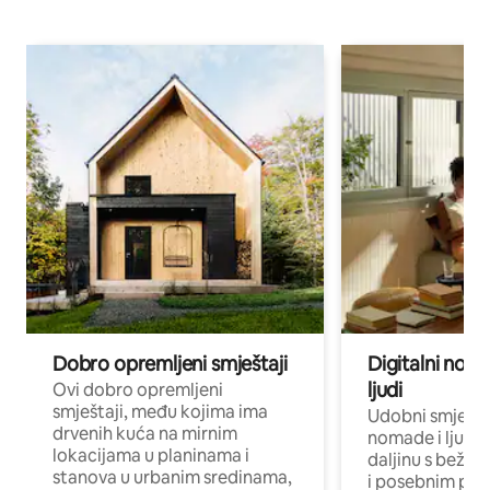
Dobro opremljeni smještaji
Digitalni noma
ljudi
Ovi dobro opremljeni
smještaji, među kojima ima
Udobni smještaj
drvenih kuća na mirnim
nomade i ljude 
lokacijama u planinama i
daljinu s bežič
stanova u urbanim sredinama,
i posebnim pro