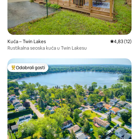
Kuća – Twin Lakes
Prosječna ocje
4,83 (12)
Rustikalna seoska kuća u Twin Lakesu
Odabrali gosti
Među najviše rangiranima s oznakom „Odabrali gosti”