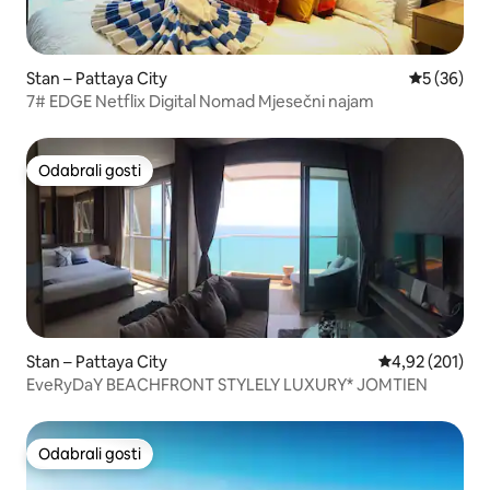
Stan – Pattaya City
Prosječna o
5 (36)
7# EDGE Netflix Digital Nomad Mjesečni najam
Odabrali gosti
Odabrali gosti
Stan – Pattaya City
Prosječna ocjen
4,92 (201)
EveRyDaY BEACHFRONT STYLELY LUXURY* JOMTIEN
Odabrali gosti
Odabrali gosti