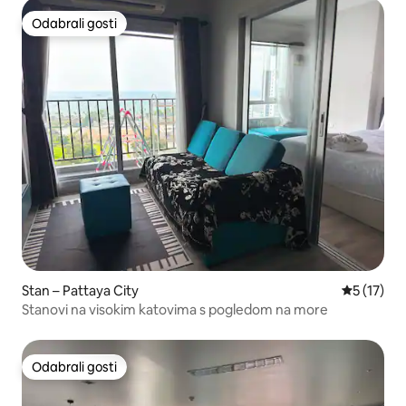
Odabrali gosti
Odabrali gosti
Stan – Pattaya City
Prosječna 
5 (17)
Stanovi na visokim katovima s pogledom na more
Odabrali gosti
Odabrali gosti