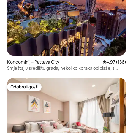
Kondominij – Pattaya City
Prosječna ocjen
4,97 (136)
Smještaj u središtu grada, nekoliko koraka od plaže, s
bazenima na krovu
Odabrali gosti
Odabrali gosti