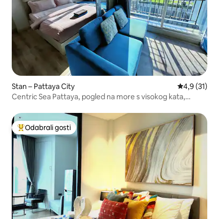
Stan – Pattaya City
Prosječna oc
4,9 (31)
Centric Sea Pattaya, pogled na more s visokog kata,
beskonačni bazen na krovu, teretana, pješačka ulica,
terminal 21, mjesečni popust na najam
Odabrali gosti
Među najviše rangiranima s oznakom „Odabrali gosti”