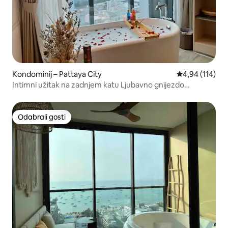
Kondominij – Pattaya City
Prosječna ocjen
4,94 (114)
Intimni užitak na zadnjem katu Ljubavno gnijezdo
Apartman #E95
Odabrali gosti
Odabrali gosti