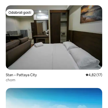
50m do plaže
Odabrali gosti
Odabrali gosti
Stan – Pattaya City
Prosječna ocje
4,82 (17)
chom