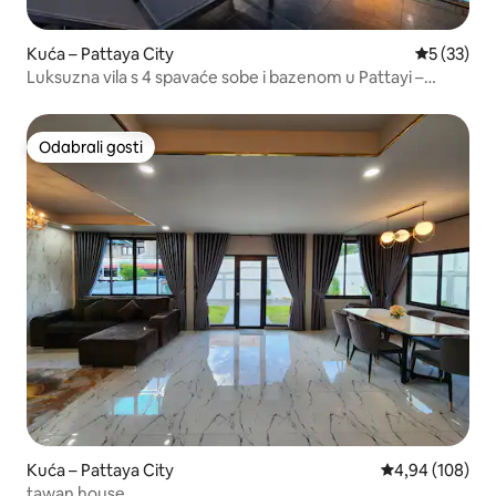
Kuća – Pattaya City
Prosječna 
5 (33)
Luksuzna vila s 4 spavaće sobe i bazenom u Pattayi –
privatni bazen, 25 % POPUSTA
Odabrali gosti
Odabrali gosti
Kuća – Pattaya City
Prosječna ocjen
4,94 (108)
tawan house