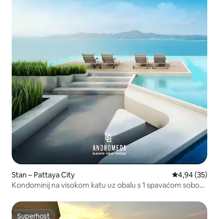
Stan – Pattaya City
Prosječna ocje
4,94 (35)
Kondominij na visokom katu uz obalu s 1 spavaćom sobom
i predivnim pogledom
Superhost