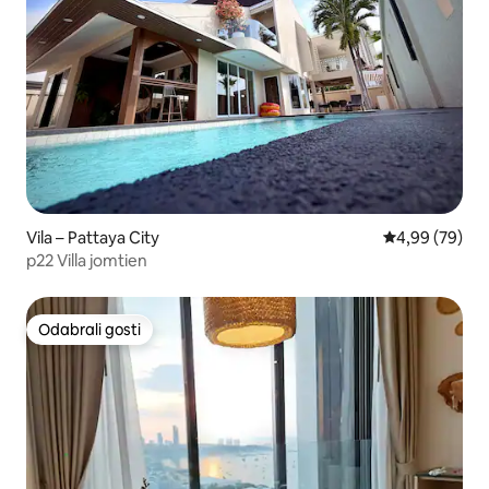
Vila – Pattaya City
Prosječna ocje
4,99 (79)
p22 Villa jomtien
Odabrali gosti
Odabrali gosti