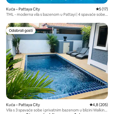
Kuća – Pattaya City
Prosječna 
5 (17)
TML - moderna vila s bazenom u Pattayi | 4 spavaće sobe i
5 kupaonica | Profesionalni KTV privatni salon, kuhinja s
otvorenom vatrom, stol za madžong | Praktičnost
Odabrali gosti
Odabrali gosti
Kuća – Pattaya City
Prosječna ocje
4,8 (205)
Vila s 3 spavaće sobe i privatnim bazenom u blizini Walking