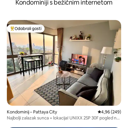
Kondominiji s bežičnim internetom
Odabrali gosti
Među najviše rangiranima s oznakom „Odabrali gosti”
Kondominij – Pattaya City
Prosječna ocjen
4,96 (249)
Najbolji zalazak sunca + lokacija! UNIXX 2SP 30F pogled na
more i planine