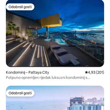
Odabrali gosti
Odabrali gosti
Kondominij – Pattaya City
Prosječna ocjen
4,93 (201)
Potpuno opremljen rijedak luksuzni kondominij s
pogledom na ocean
Odabrali gosti
Odabrali gosti