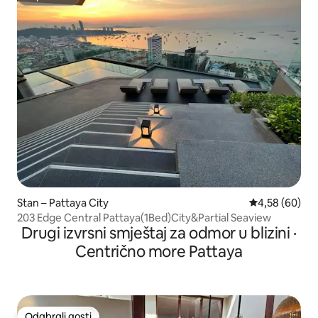
Superhost
Stan – Pattaya City
Prosječna ocje
4,58 (60)
203 Edge Central Pattaya(1Bed)City&Partial Seaview
Drugi izvrsni smještaj za odmor u blizini ·
Centrično more Pattaya
Odabrali gosti