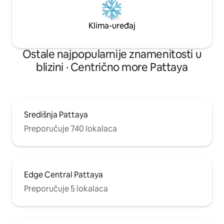
uvjete za jelo, boravak, zabavu i zabavu,
a moj gostoljubivi domaćin, koji vam
može pomoći da riješite sve svoje
Klima-uređaj
probleme, znam što vam je
potrebno!Dođite i rezervirajte moj
smještaj!Možete birati između i drugih
Ostale najpopularnije znamenitosti u
oglasa!
blizini · Centrično more Pattaya
Središnja Pattaya
Preporučuje 740 lokalaca
Edge Central Pattaya
Preporučuje 5 lokalaca