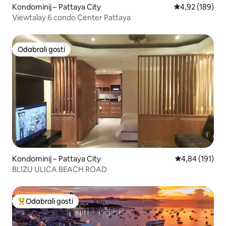
Kondominij – Pattaya City
Prosječna ocjen
4,92 (189)
Viewtalay 6 condo Center Pattaya
Odabrali gosti
Odabrali gosti
Kondominij – Pattaya City
Prosječna ocjen
4,84 (191)
BLIZU ULICA BEACH ROAD
Odabrali gosti
Među najviše rangiranima s oznakom „Odabrali gosti”