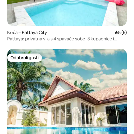
Kuća – Pattaya City
Prosječna
5 (5)
Pattaya: privatna vila s 4 spavaće sobe, 3 kupaonice i
bazenom
Odabrali gosti
Odabrali gosti