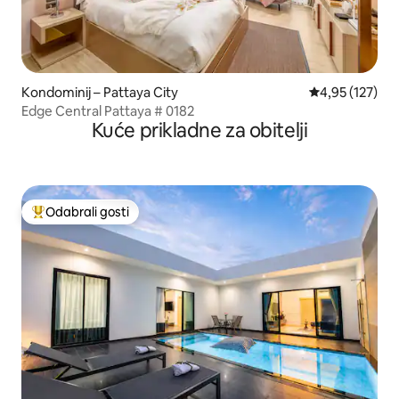
Kondominij – Pattaya City
Prosječna ocjen
4,95 (127)
Edge Central Pattaya # 0182
Kuće prikladne za obitelji
Odabrali gosti
Među najviše rangiranima s oznakom „Odabrali gosti”