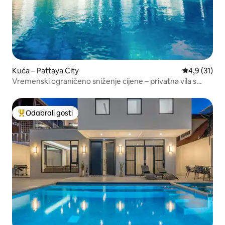
Kuća – Pattaya City
Prosječna oc
4,9 (31)
Vremenski ograničeno sniženje cijene – privatna vila s
bazenom u Pattayi
Odabrali gosti
Među najviše rangiranima s oznakom „Odabrali gosti”