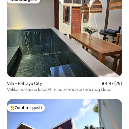
Odabrali gosti
Vila – Pattaya City
Prosječna ocje
4,97 (79)
Velika masažna kada/4 minute hoda do noćnog kluba
Hollywood
Odabrali gosti
Među najviše rangiranima s oznakom „Odabrali gosti”