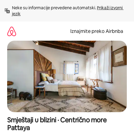
Prijeđi
Neke su informacije prevedene automatski. 
Prikaži izvorni 
na
jezik
sadržaj
Iznajmite preko Airbnba
Smještaji u blizini · Centrično more
Pattaya