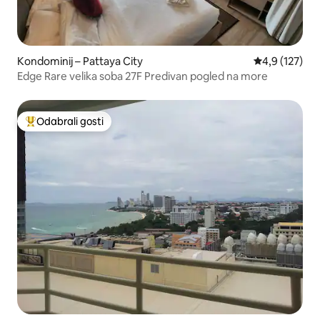
Kondominij – Pattaya City
Prosječna ocje
4,9 (127)
Edge Rare velika soba 27F Predivan pogled na more
Odabrali gosti
Među najviše rangiranima s oznakom „Odabrali gosti”