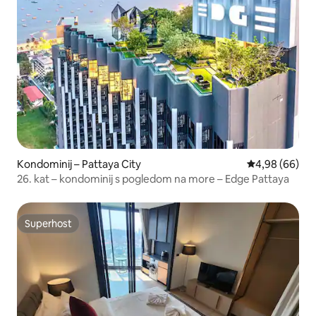
Kondominij – Pattaya City
Prosječna ocje
4,98 (66)
26. kat – kondominij s pogledom na more – Edge Pattaya
Superhost
Superhost