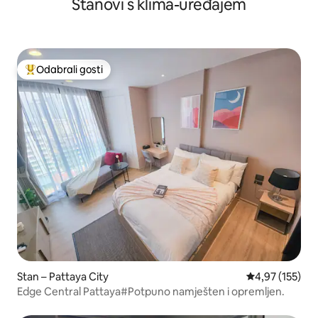
Stanovi s klima-uređajem
St
Odabrali gosti
Među najviše rangiranima s oznakom „Odabrali gosti”
Stan – Pattaya City
Prosječna ocjen
4,97 (155)
Edge Central Pattaya#Potpuno namješten i opremljen.