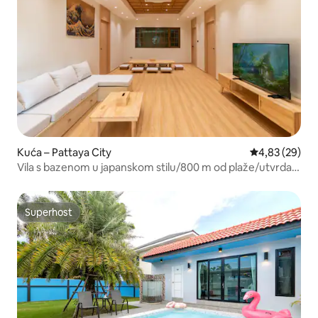
Kuća – Pattaya City
Prosječna ocje
4,83 (29)
Vila s bazenom u japanskom stilu/800 m od plaže/utvrda
mira
Superhost
Superhost