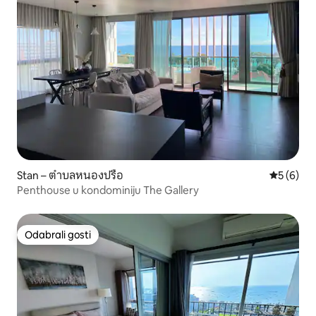
Stan – ตำบลหนองปรือ
Prosječna
5 (6)
Penthouse u kondominiju The Gallery
Odabrali gosti
Odabrali gosti