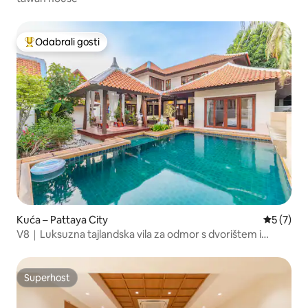
Odabrali gosti
Među najviše rangiranima s oznakom „Odabrali gosti”
Kuća – Pattaya City
Prosječna
5 (7)
V8｜Luksuzna tajlandska vila za odmor s dvorištem i
bazenom｜5 spavaćih soba i 6 kupaonica｜Luksuzna
zatvorena zajednica Thaibali u centru grada｜Veliki
zajednički prostor｜Blizu šetnice uz more
Superhost
Superhost