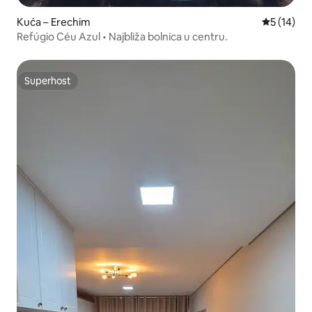
Kuća – Erechim
Prosječna 
5 (14)
Refúgio Céu Azul • Najbliža bolnica u centru.
Superhost
Superhost