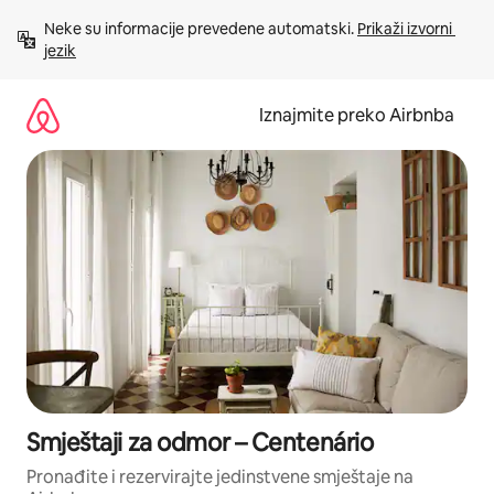
Prijeđi
Neke su informacije prevedene automatski. 
Prikaži izvorni 
na
jezik
sadržaj
Iznajmite preko Airbnba
Smještaji za odmor – Centenário
Pronađite i rezervirajte jedinstvene smještaje na