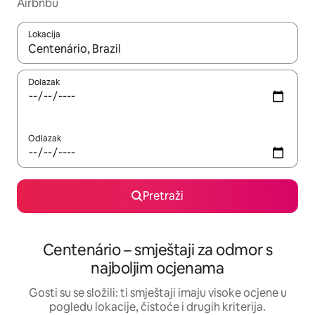
Airbnbu
Lokacija
Kada budu dostupni rezultati, moći ćete ih pregledati koristeći
Dolazak
Odlazak
Pretraži
Centenário – smještaji za odmor s
najboljim ocjenama
Gosti su se složili: ti smještaji imaju visoke ocjene u
pogledu lokacije, čistoće i drugih kriterija.