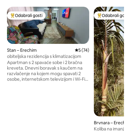
Odabrali gosti
Odabrali gosti
Među najviše rangiranima s oznakom „Odabrali gosti”
Među najviše ran
Stan – Erechim
Prosječna ocjena: 5/5, recen
5 (74)
obiteljska rezidencija s klimatizacijom
Apartman s 2 spavaće sobe i 2 bračna
kreveta. Dnevni boravak s kaučem na
razvlačenje na kojem mogu spavati 2
osobe, internetskom televizijom i Wi-Fi
mrežom. Potpuno opremljena kuhinja,
hladnjak i roštilj. Prostrana kupaonica.
Nema dostupnog parkirnog mjesta.
Mirna lokacija s nadzorom putem
vanjskih kamera. Dobra četvrt, mirno
područje, idealno za odmor. Izvrsna
lokacija, 500 metara od prostora za
Brvnara – Erechim
blagovanje Super Passarela. Utičnica za
Koliba na imanju 
električnu energiju snage 60 kW ispred