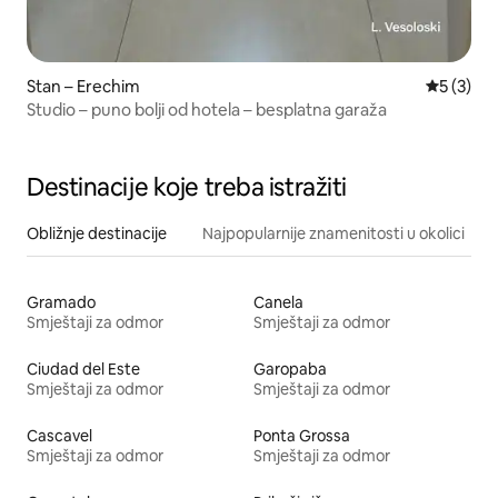
Stan – Erechim
Prosječna
5 (3)
Studio – puno bolji od hotela – besplatna garaža
Destinacije koje treba istražiti
Obližnje destinacije
Najpopularnije znamenitosti u okolici
Gramado
Canela
Smještaji za odmor
Smještaji za odmor
Ciudad del Este
Garopaba
Smještaji za odmor
Smještaji za odmor
Cascavel
Ponta Grossa
Smještaji za odmor
Smještaji za odmor