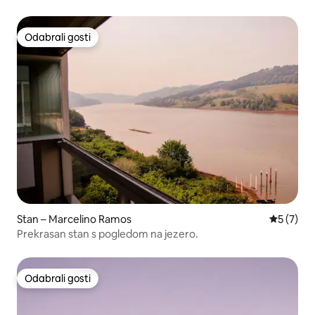
apartmanom
Odabrali gosti
Odabrali gosti
Stan – Marcelino Ramos
Prosječna
5 (7)
Prekrasan stan s pogledom na jezero.
Odabrali gosti
Odabrali gosti