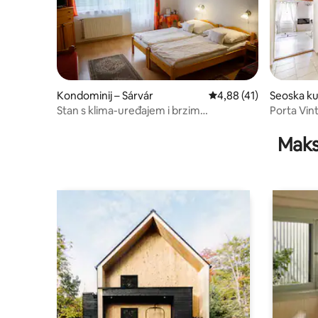
Kondominij – Sárvár
Prosječna ocjena: 4,88/
4,88 (41)
Seoska ku
Stan s klima-uređajem i brzim
Porta Vin
internetom
kuća
Maks