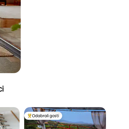
ci
Odabrali gosti
nakom „Odabrali gosti”
Među najviše rangiranima s oznakom „Odabrali gosti”