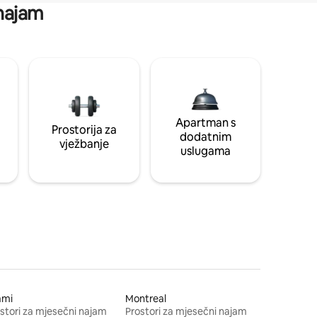
 najam
Apartman s
Prostorija za
dodatnim
vježbanje
uslugama
ami
Montreal
stori za mjesečni najam
Prostori za mjesečni najam