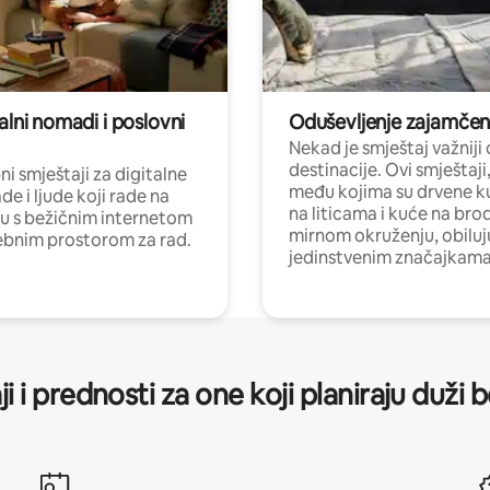
alni nomadi i poslovni
Oduševljenje zajamče
Nekad je smještaj važniji
destinacije. Ovi smještaji
i smještaji za digitalne
među kojima su drvene k
e i ljude koji rade na
na liticama i kuće na bro
nu s bežičnim internetom
mirnom okruženju, obiluj
ebnim prostorom za rad.
jedinstvenim značajkama
ji i prednosti za one koji planiraju duži 