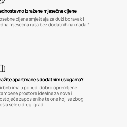
ednostavno izražene mjesečne cijene
osebne cijene smještaja za duži boravak i
edna mjesečna rata bez dodatnih naknada.*
ražite apartmane s dodatnim uslugama?
irbnb ima u ponudi dobro opremljene
tambene prostore idealne za nove i
ostojeće zaposlenike te one koji se zbog
osla sele u drugi grad.