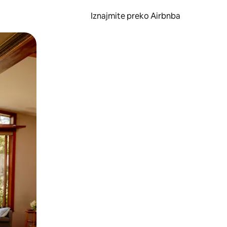
Iznajmite preko Airbnba
li prelaskom prstom po zaslonu.