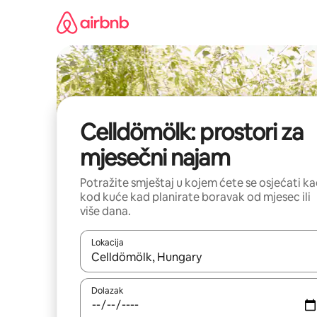
Prijeđi
na
sadržaj
Celldömölk: prostori za
mjesečni najam
Potražite smještaj u kojem ćete se osjećati k
kod kuće kad planirate boravak od mjesec ili
više dana.
Lokacija
Kada budu dostupni rezultati, moći ćete ih pregle
Dolazak