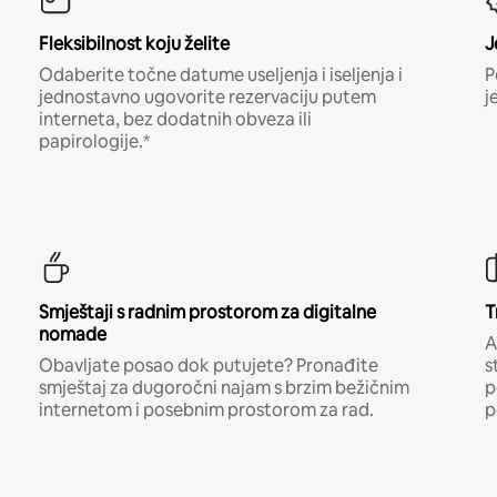
Fleksibilnost koju želite
J
Odaberite točne datume useljenja i iseljenja i
P
jednostavno ugovorite rezervaciju putem
j
interneta, bez dodatnih obveza ili
papirologije.*
Smještaji s radnim prostorom za digitalne
T
nomade
A
Obavljate posao dok putujete? Pronađite
s
smještaj za dugoročni najam s brzim bežičnim
p
internetom i posebnim prostorom za rad.
p