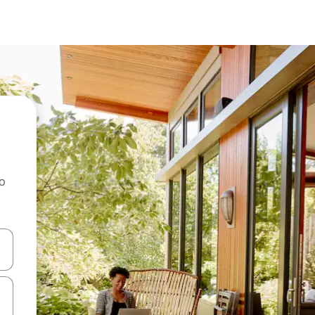
ao
dati koristeći se strelicama prema gore i prema dolje, kao i dodirom i