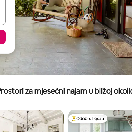
rostori za mjesečni najam u bližoj okoli
Odabrali gosti
Među najviše rangiranima s oz