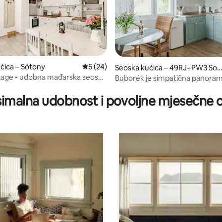
5, recenzija: 41
ćica – Sótony
Prosječna ocjena: 5/5, recenzija: 24
5 (24)
Seoska kućica – 49RJ+PW3 Som
óvásárhely
tage - udobna mađarska seoska
Buborék je simpatična panora
gostinjska kuća s vinogradima
imalna udobnost i povoljne mjesečne c