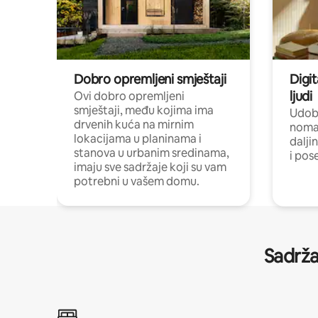
Dobro opremljeni smještaji
Digit
ljudi
Ovi dobro opremljeni
smještaji, među kojima ima
Udobn
drvenih kuća na mirnim
nomad
lokacijama u planinama i
dalji
stanova u urbanim sredinama,
i pos
imaju sve sadržaje koji su vam
potrebni u vašem domu.
Sadrža