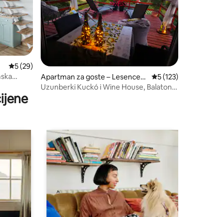
l
Prosječna ocjena: 5/5, recenzija: 29
5 (29)
mska
Apartman za goste – Lesencefa
Prosječna ocjena: 5/
5 (123)
lu
Uzunberki Kuckó i Wine House, Balaton
ijene
Uplands