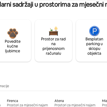
arni sadržaji u prostorima za mjesečni
Prostor za rad
Besplatan
Povedite
na
parking u
kućne
prijenosnom
sklopu
ljubimce
računalu
objekta
inacije
Firenca
Atena
Mi
m
Prostori za mjesečni najam
Prostori za mjesečni najam
Pro