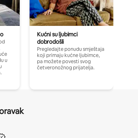
no
Kućni su ljubimci
dobrodošli
 od
,
Pregledajte ponudu smještaja
uće
koji primaju kućne ljubimce,
du u
pa možete povesti svog
u
četveronožnog prijatelja.
.
boravak