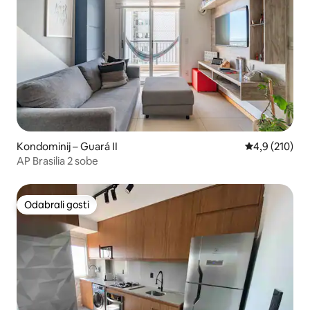
Kondominij – Guará II
Prosječna ocje
4,9 (210)
AP Brasilia 2 sobe
Odabrali gosti
Odabrali gosti