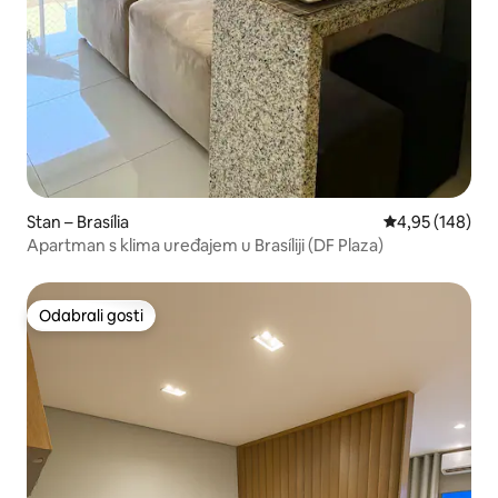
Stan – Brasília
Prosječna ocjen
4,95 (148)
Apartman s klima uređajem u Brasíliji (DF Plaza)
Odabrali gosti
Odabrali gosti