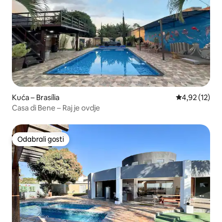
Kuća – Brasília
Prosječna ocje
4,92 (12)
Casa di Bene – Raj je ovdje
Odabrali gosti
Odabrali gosti