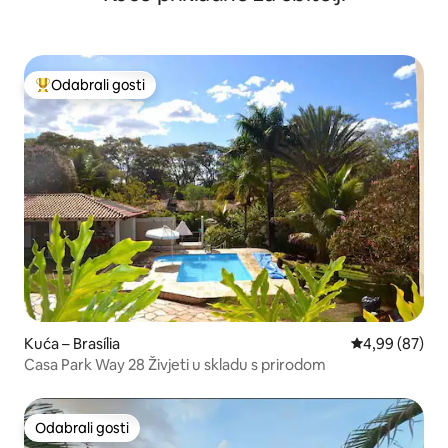
Odabrali gosti
Među najviše rangiranima s oznakom „Odabrali gosti”
Kuća – Brasília
Prosječna ocje
4,99 (87)
Casa Park Way 28 Živjeti u skladu s prirodom
Odabrali gosti
Odabrali gosti