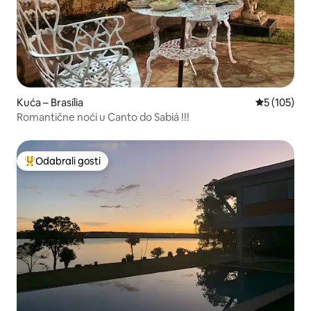
Kuća – Brasília
Prosječna oc
5 (105)
Romantične noći u Canto do Sabiá !!!
Odabrali gosti
Među najviše rangiranima s oznakom „Odabrali gosti”