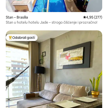
Stan – Brasília
Prosječna ocjen
4,95 (277)
Stan u hotelu hotelu Jade – strogo čišćenje i prozračno!
Odabrali gosti
Među najviše rangiranima s oznakom „Odabrali gosti”