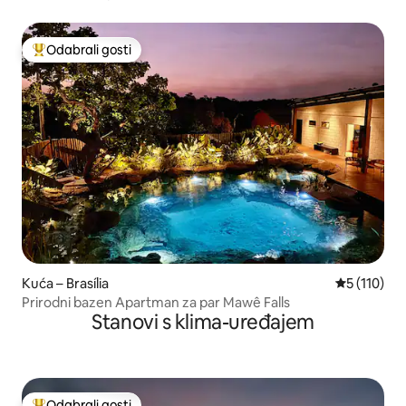
Odabrali gosti
Među najviše rangiranima s oznakom „Odabrali gosti”
Kuća – Brasília
Prosječna o
5 (110)
Prirodni bazen Apartman za par Mawê Falls
Stanovi s klima-uređajem
Odabrali gosti