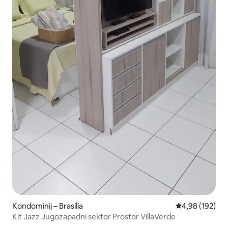
Kondominij – Brasília
Prosječna ocjen
4,98 (192)
Kit Jazz Jugozapadni sektor Prostor VillaVerde