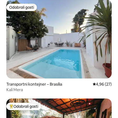
Odabrali gosti
Odabrali gosti
Transportni kontejner – Brasília
Prosječna ocje
4,96 (27)
Kalí Mera
Odabrali gosti
Među najviše rangiranima s oznakom „Odabrali gosti”