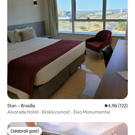
Stan – Brasília
Prosječna ocjen
4,96 (122)
Alvorada Hotel - Ekskluzivnost - Eixo Monumental
Odabrali gosti
Odabrali gosti