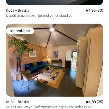
Kuća – Brasília
Prosječna ocje
4,95 (80)
Utočište uz jezero, jedinstveno iskustvo
Odabrali gosti
Odabrali gosti
Kuća – Brasília
Prosječna ocje
4,89 (35)
Kuća Park Way 98m² zimski vrt 2 spavaće sobe N.02