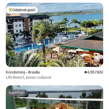
Odabrali gosti
Među najviše rangiranima s oznakom „Odabrali gosti”
Kondominij – Brasília
Prosječna ocjen
4,95 (165)
Life Resort, posao i zabava!
Superhost
Superhost