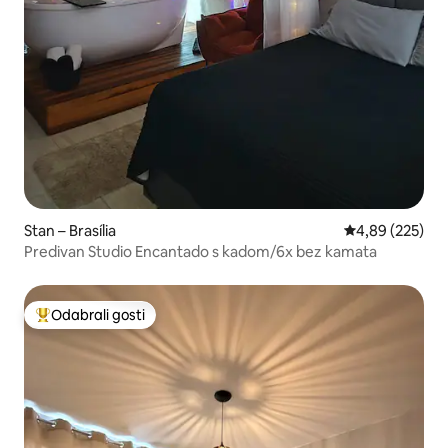
Stan – Brasília
Prosječna ocjen
4,89 (225)
Predivan Studio Encantado s kadom/6x bez kamata
Odabrali gosti
Među najviše rangiranima s oznakom „Odabrali gosti”