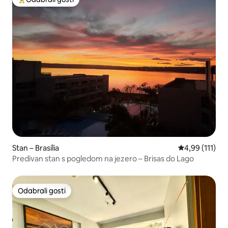
Među najviše rangiranima s oznakom „Odabrali gosti”
Stan – Brasília
Prosječna ocje
4,99 (111)
Predivan stan s pogledom na jezero – Brisas do Lago
Odabrali gosti
Odabrali gosti