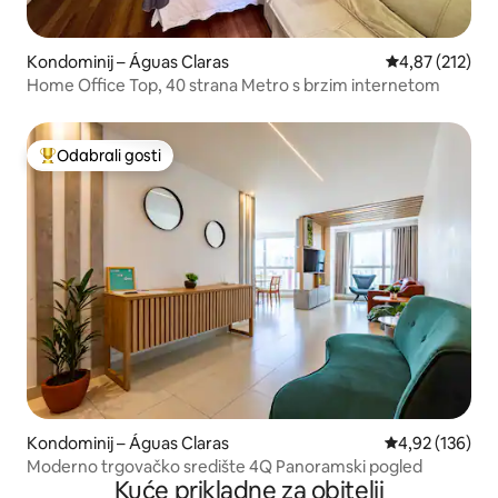
Kondominij – Águas Claras
Prosječna ocjen
4,87 (212)
Home Office Top, 40 strana Metro s brzim internetom
Odabrali gosti
Među najviše rangiranima s oznakom „Odabrali gosti”
Kondominij – Águas Claras
Prosječna ocjen
4,92 (136)
Moderno trgovačko središte 4Q Panoramski pogled
Kuće prikladne za obitelji