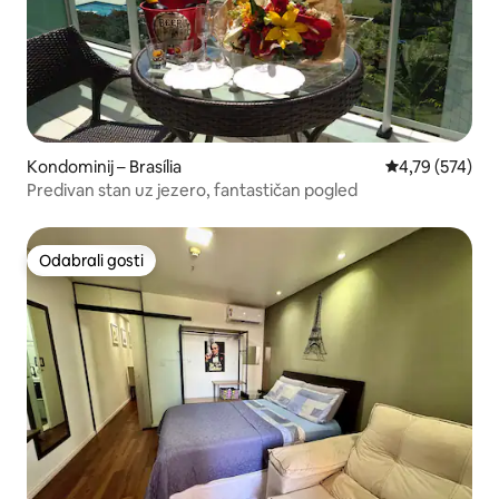
Kondominij – Brasília
Prosječna ocjen
4,79 (574)
Predivan stan uz jezero, fantastičan pogled
Odabrali gosti
Odabrali gosti