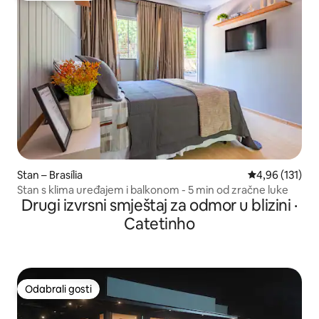
Stan – Brasília
Prosječna ocjen
4,96 (131)
Stan s klima uređajem i balkonom - 5 min od zračne luke
Drugi izvrsni smještaj za odmor u blizini ·
Catetinho
Odabrali gosti
Odabrali gosti