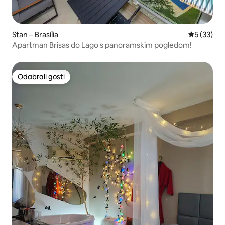
Stan – Brasília
Prosječna 
5 (33)
Apartman Brisas do Lago s panoramskim pogledom!
Odabrali gosti
Odabrali gosti