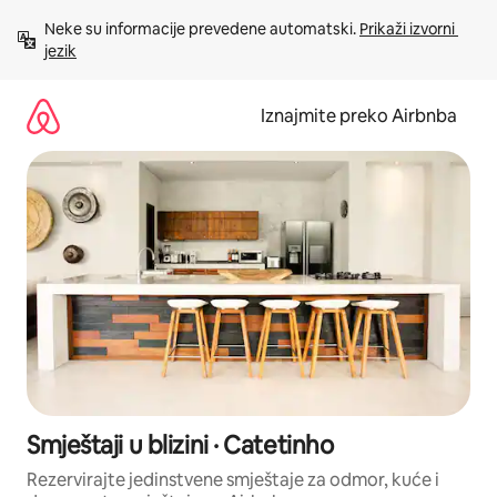
Prijeđi
Neke su informacije prevedene automatski. 
Prikaži izvorni 
na
jezik
sadržaj
Iznajmite preko Airbnba
Smještaji u blizini · Catetinho
Rezervirajte jedinstvene smještaje za odmor, kuće i