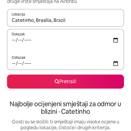
druge vrste smještaja na Airbnbu
Lokacija
Kada budu dostupni rezultati, moći ćete ih pregledati koristeći
Dolazak
Odlazak
Pretraži
Najbolje ocijenjeni smještaji za odmor u
blizini · Catetinho
Gosti su se složili: ti smještaji imaju visoke ocjene u
pogledu lokacije, čistoće i drugih kriterija.