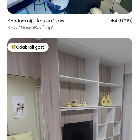
Kondominij – Águas Claras
Prosječna ocje
4,9 (219)
Krov *NossoRooftop*
Odabrali gosti
Među najviše rangiranima s oznakom „Odabrali gosti”