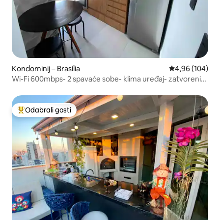
Kondominij – Brasília
Prosječna ocjen
4,96 (104)
Wi-Fi 600mbps- 2 spavaće sobe- klima uređaj- zatvoreni
kondominij
Odabrali gosti
Među najviše rangiranima s oznakom „Odabrali gosti”