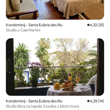
Kondominij – Santa Eulària des Riu
Prosječna ocje
4,32 (25)
Studio u Cala Martini
Kondominij – Santa Eulària des Riu
Prosječna ocje
4,29 (14)
Studio Ibiza za najviše 3 osobe u blizini mora