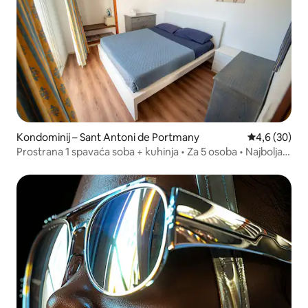
Kondominij – Sant Antoni de Portmany
Prosječna ocj
4,6 (30)
Prostrana 1 spavaća soba + kuhinja • Za 5 osoba • Najbolja
lokacija!