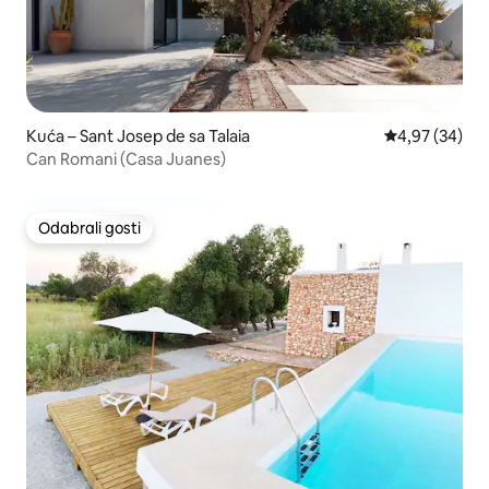
Kuća – Sant Josep de sa Talaia
Prosječna ocje
4,97 (34)
Can Romani (Casa Juanes)
Odabrali gosti
Odabrali gosti