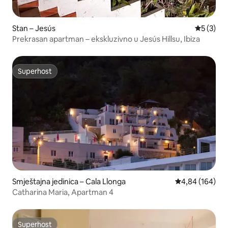
Stan – Jesús
Prosječna
5 (3)
Prekrasan apartman – ekskluzivno u Jesús Hillsu, Ibiza
Superhost
Superhost
Smještajna jedinica – Cala Llonga
Prosječna ocjen
4,84 (164)
Catharina Maria, Apartman 4
Superhost