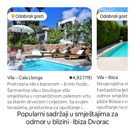
Odabrali gosti
Odabrali gosti
Među najviše rangiranima s oznakom „Odabrali gosti”
Odabrali gosti
Vila – Ibiza
Vila – Cala Llonga
Prosječna ocjena: 4,92/5, recenz
4,92 (119)
Nevjerojatna vila 
Prekrasna vila s bazenom – 6 min hoda
Bossa
do plaže
Fantastična ljetna
Šarmantna vila u boutique stilu
odmor smještena u
smještena u romantičnom zelenom vrtu
plaže Bossa s veli
sa starim drvećem i cvijećem. Sa svojim
opuštanje na otv
terasama, prostorima za opuštanje i
Popularni sadržaji u smještajima za
novim bazenom, o
lijepim malim privatnim bazenom, objekt
zelenim palmama i cvi
nudi odličan prostor i privatnost za 8 do 9
odmor u blizini · Ibiza Dvorac
želite unajmiti auto
gostiju. Sve 4 spavaće sobe s klima-
opcija jer je smješ
uređajem. Internet: brzi optički vlakni! U