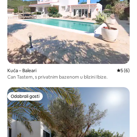
Kuća – Baleari
Prosječna
5 (6)
Can Tastem, s privatnim bazenom u blizini Ibize.
Odabrali gosti
Odabrali gosti