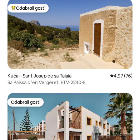
Odabrali gosti
Među najviše rangiranima s oznakom „Odabrali gosti”
Kuća – Sant Josep de sa Talaia
Prosječna ocje
4,97 (76)
Sa Païssa d 'en Vergeret. ETV-2240-E
Odabrali gosti
Odabrali gosti