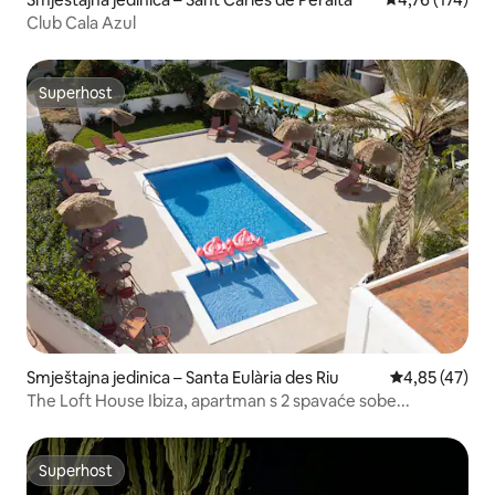
Club Cala Azul
Superhost
Superhost
Smještajna jedinica – Santa Eulària des Riu
Prosječna ocje
4,85 (47)
The Loft House Ibiza, apartman s 2 spavaće sobe...
Superhost
Superhost