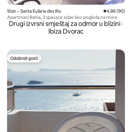
Stan – Santa Eulària des Riu
Prosječna ocje
4,86 (90)
Apartmani Bahia, 3 spavaće sobe bez pogleda na more
Drugi izvrsni smještaj za odmor u blizini ·
Ibiza Dvorac
Odabrali gosti
Odabrali gosti