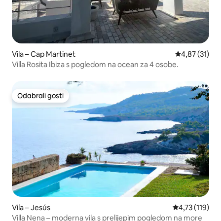
Vila – Cap Martinet
Prosječna ocje
4,87 (31)
Villa Rosita Ibiza s pogledom na ocean za 4 osobe.
Odabrali gosti
Odabrali gosti
Vila – Jesús
Prosječna ocje
4,73 (119)
Villa Nena – moderna vila s prelijepim pogledom na more