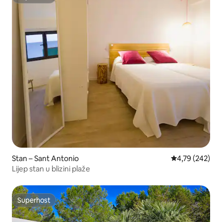
Superhost
Stan – Sant Antonio
Prosječna ocjen
4,79 (242)
Lijep stan u blizini plaže
Superhost
Superhost