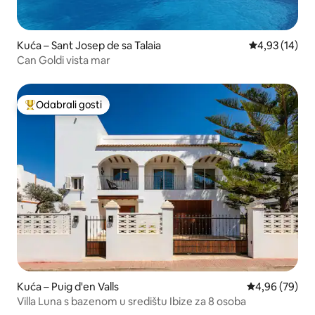
Kuća – Sant Josep de sa Talaia
Prosječna ocje
4,93 (14)
Can Goldi vista mar
Odabrali gosti
Među najviše rangiranima s oznakom „Odabrali gosti”
Kuća – Puig d'en Valls
Prosječna ocje
4,96 (79)
Villa Luna s bazenom u središtu Ibize za 8 osoba