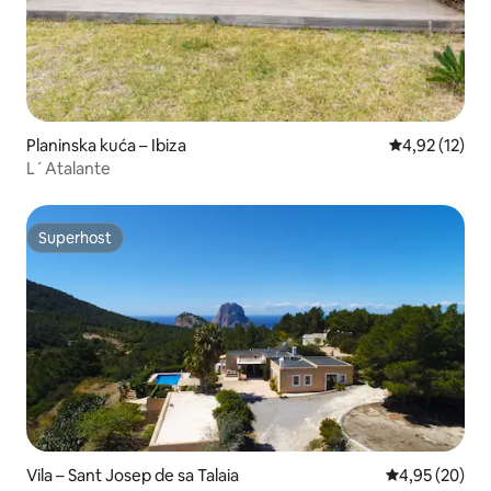
Planinska kuća – Ibiza
Prosječna ocje
4,92 (12)
L´Atalante
Superhost
Superhost
Vila – Sant Josep de sa Talaia
Prosječna ocje
4,95 (20)