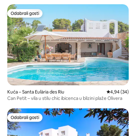
Odabrali gosti
Odabrali gosti
Kuća – Santa Eulària des Riu
Prosječna ocje
4,94 (34)
Can Petit – vila u stilu chic ibicenca u blizini plaže Olivera
Odabrali gosti
Odabrali gosti