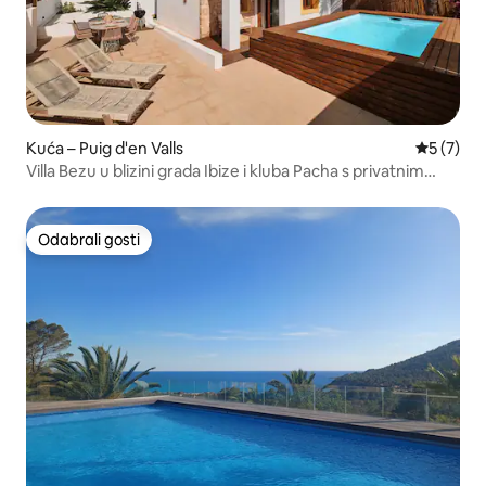
Kuća – Puig d'en Valls
Prosječna
5 (7)
Villa Bezu u blizini grada Ibize i kluba Pacha s privatnim
bazenom
Odabrali gosti
Odabrali gosti