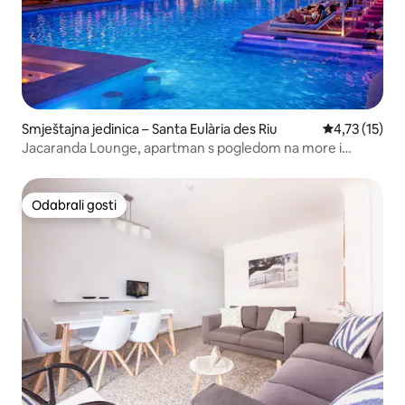
Smještajna jedinica – Santa Eulària des Riu
Prosječna ocj
4,73 (15)
Jacaranda Lounge, apartman s pogledom na more i
bračnim...
Odabrali gosti
Odabrali gosti