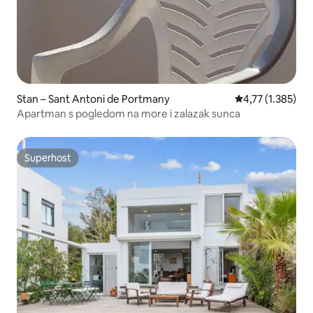
Stan – Sant Antoni de Portmany
Prosječna ocjena
4,77 (1.385)
Apartman s pogledom na more i zalazak sunca
Superhost
Superhost