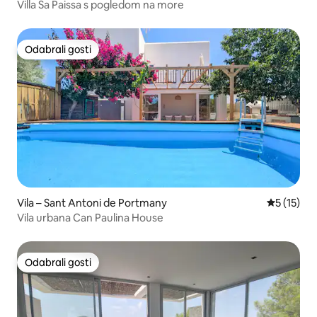
Villa Sa Paissa s pogledom na more
Odabrali gosti
Odabrali gosti
Vila – Sant Antoni de Portmany
Prosječna 
5 (15)
Vila urbana Can Paulina House
Odabrali gosti
Odabrali gosti