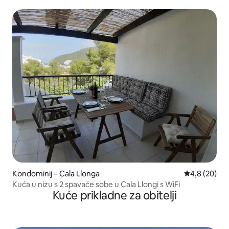
Kondominij – Cala Llonga
Prosječna ocj
4,8 (20)
Kuća u nizu s 2 spavaće sobe u Cala Llongi s WiFi
Kuće prikladne za obitelji