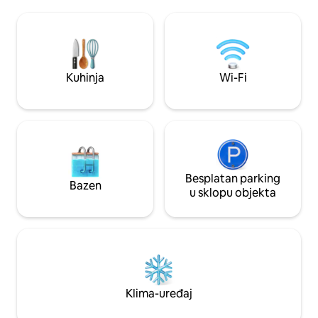
minuta od zračne l
roku od 6 minuta hoda stižete do
plaže i samo 8 min
prekrasne pješčane plaže Cala Llonga.
Hi Cluba. Također je
Restorani, supermarketi, trgovine i taksi
supermarketa i re
stajalište udaljeni su samo 4 minute
potrebe za iznajm
hoda. Do Ibize golfa ili Santa Eularia ima 5
Minimalna dob za 
minuta vožnje, a do grada Ibiza potrebno
Kuhinja
Wi-Fi
je 25 godina.
je 12 minuta.
Besplatan parking
Bazen
u sklopu objekta
Klima-uređaj