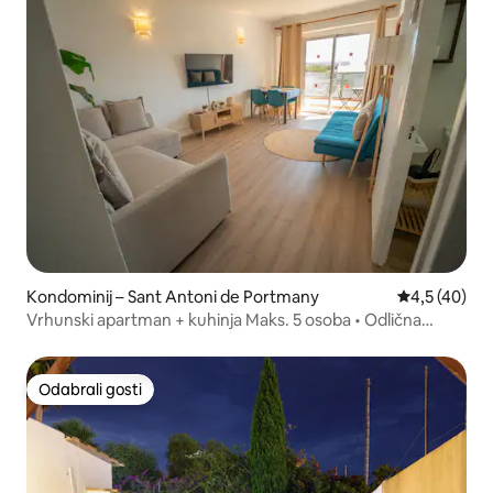
Kondominij – Sant Antoni de Portmany
Prosječna ocj
4,5 (40)
Vrhunski apartman + kuhinja Maks. 5 osoba • Odlična
lokacija!
Odabrali gosti
Odabrali gosti