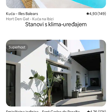
Kuća – Illes Balears
Prosječna ocjen
4,93 (149)
Hort Den Gat - Kuća na Ibizi
Stanovi s klima-uređajem
Superhost
Superhost
Smještajna jedinica – Sant Carles de Peralta
Prosječna ocjen
4,76 (174)