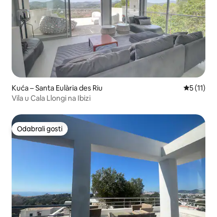
Kuća – Santa Eulària des Riu
Prosječna 
5 (11)
Vila u Cala Llongi na Ibizi
Odabrali gosti
Odabrali gosti