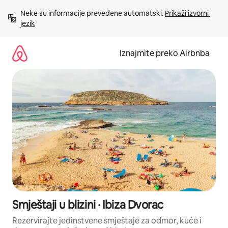
Prijeđi
Neke su informacije prevedene automatski. 
Prikaži izvorni 
na
jezik
sadržaj
Iznajmite preko Airbnba
Smještaji u blizini · Ibiza Dvorac
Rezervirajte jedinstvene smještaje za odmor, kuće i