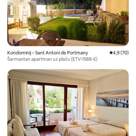
Kondominij – Sant Antoni de Portmany
Prosječna ocj
4,9 (70)
Šarmantan apartman uz plažu (ETV-1588-E)