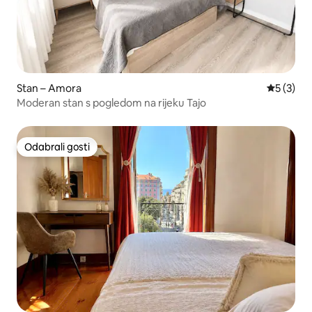
Stan – Amora
Prosječna
5 (3)
Moderan stan s pogledom na rijeku Tajo
Odabrali gosti
Odabrali gosti