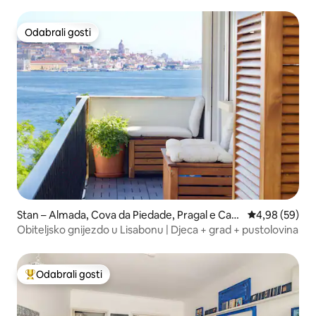
Odabrali gosti
Odabrali gosti
Stan – Almada, Cova da Piedade, Pragal e Cacil
Prosječna ocje
4,98 (59)
has
Obiteljsko gnijezdo u Lisabonu | Djeca + grad + pustolovina
Odabrali gosti
Među najviše rangiranima s oznakom „Odabrali gosti”