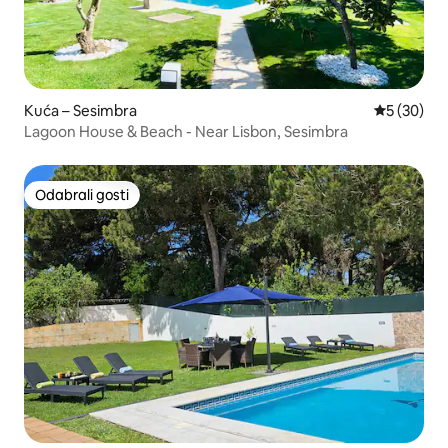
Kuća – Sesimbra
Prosječna o
5 (30)
Lagoon House & Beach - Near Lisbon, Sesimbra
Odabrali gosti
Odabrali gosti