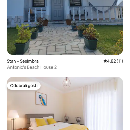
Stan – Sesimbra
Prosječna ocj
4,82 (11)
Antonio's Beach House 2
Odabrali gosti
Odabrali gosti