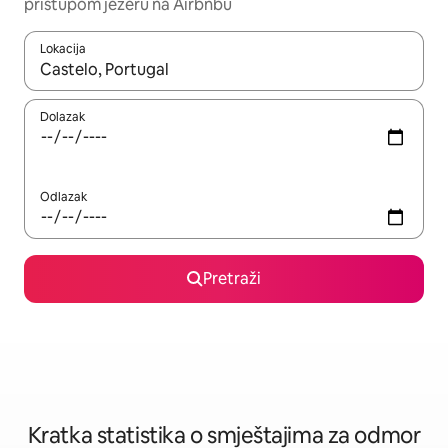
pristupom jezeru na Airbnbu
Lokacija
Kada budu dostupni rezultati, moći ćete ih pregledati koristeći
Dolazak
Odlazak
Pretraži
Kratka statistika o smještajima za odmor