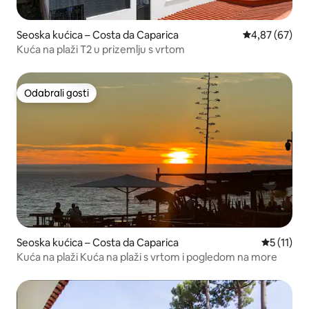
Seoska kućica – Costa da Caparica
Prosječna ocje
4,87 (67)
Kuća na plaži T2 u prizemlju s vrtom
Odabrali gosti
Odabrali gosti
Seoska kućica – Costa da Caparica
Prosječna 
5 (11)
Kuća na plaži Kuća na plaži s vrtom i pogledom na more