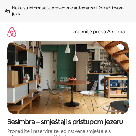
Prijeđi
Neke su informacije prevedene automatski. 
Prikaži izvorni 
na
jezik
sadržaj
Iznajmite preko Airbnba
Sesimbra – smještaji s pristupom jezeru
Pronađite i rezervirajte jedinstvene smještaje s