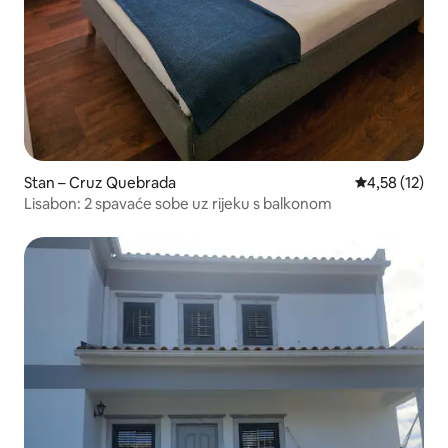
Stan – Cruz Quebrada
Prosječna ocje
4,58 (12)
Lisabon: 2 spavaće sobe uz rijeku s balkonom