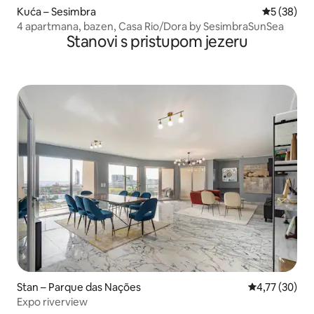
Kuća – Sesimbra
Prosječna o
5 (38)
4 apartmana, bazen, Casa Rio/Dora by SesimbraSunSea
Stanovi s pristupom jezeru
Stan – Parque das Nações
Prosječna ocje
4,77 (30)
Expo riverview