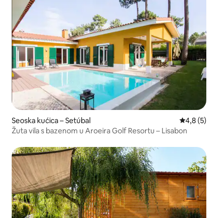
Seoska kućica – Setúbal
Prosječna o
4,8 (5)
Žuta vila s bazenom u Aroeira Golf Resortu – Lisabon