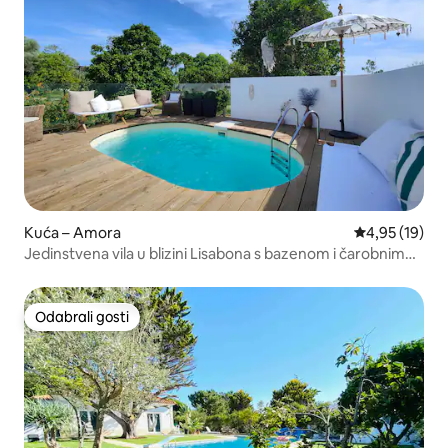
Kuća – Amora
Prosječna ocje
4,95 (19)
Jedinstvena vila u blizini Lisabona s bazenom i čarobnim
dekorom
Odabrali gosti
Odabrali gosti