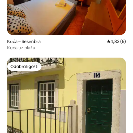
Kuća – Sesimbra
Prosječna ocj
4,83 (6)
Kuća uz plažu
Odabrali gosti
Odabrali gosti