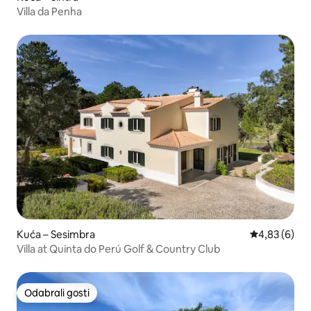
Villa da Penha
Kuća – Sesimbra
Prosječna ocj
4,83 (6)
Villa at Quinta do Perú Golf & Country Club
Odabrali gosti
Odabrali gosti