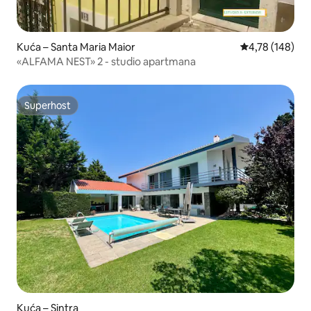
Kuća – Santa Maria Maior
Prosječna ocjen
4,78 (148)
«ALFAMA NEST» 2 - studio apartmana
Superhost
Superhost
Kuća – Sintra