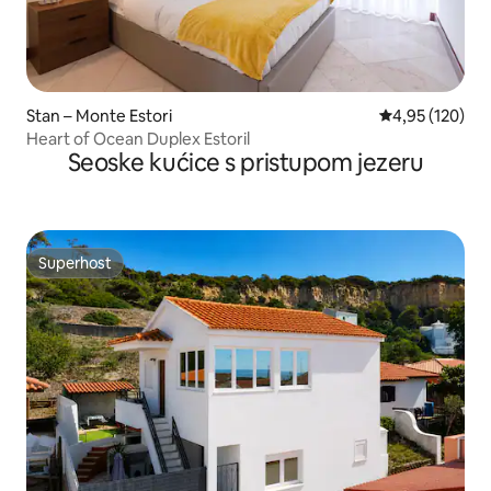
Stan – Monte Estori
Prosječna ocjen
4,95 (120)
Heart of Ocean Duplex Estoril
Seoske kućice s pristupom jezeru
Superhost
Superhost