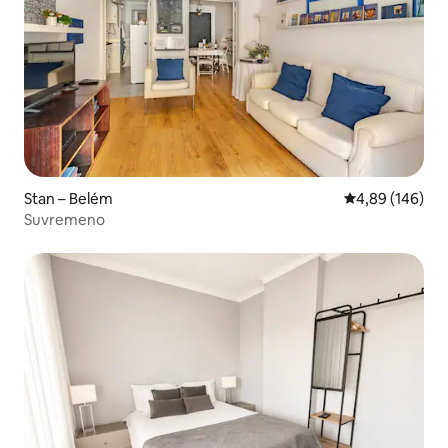
Stan – Belém
Prosječna ocjen
4,89 (146)
Suvremeno