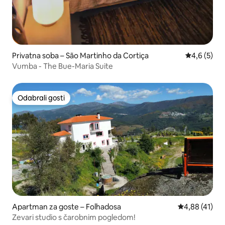
Privatna soba – São Martinho da Cortiça
Prosječna o
4,6 (5)
Vumba - The Bue-Maria Suite
Odabrali gosti
Odabrali gosti
Apartman za goste – Folhadosa
Prosječna ocje
4,88 (41)
Zevari studio s čarobnim pogledom!